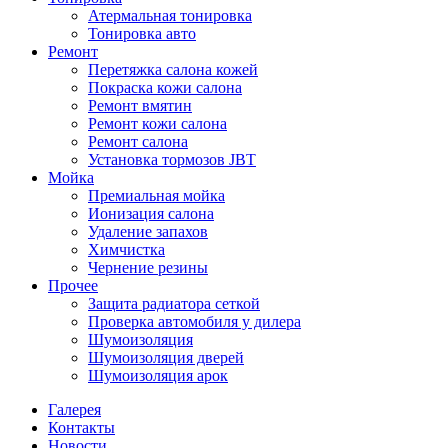
Атермальная тонировка
Тонировка авто
Ремонт
Перетяжка салона кожей
Покраска кожи салона
Ремонт вмятин
Ремонт кожи салона
Ремонт салона
Установка тормозов JBT
Мойка
Премиальная мойка
Ионизация салона
Удаление запахов
Химчистка
Чернение резины
Прочее
Защита радиатора сеткой
Проверка автомобиля у дилера
Шумоизоляция
Шумоизоляция дверей
Шумоизоляция арок
Галерея
Контакты
Новости