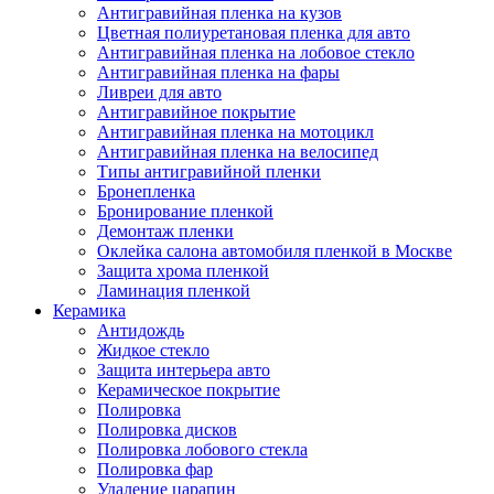
Антигравийная пленка на кузов
Цветная полиуретановая пленка для авто
Антигравийная пленка на лобовое стекло
Антигравийная пленка на фары
Ливреи для авто
Антигравийное покрытие
Антигравийная пленка на мотоцикл
Антигравийная пленка на велосипед
Типы антигравийной пленки
Бронепленка
Бронирование пленкой
Демонтаж пленки
Оклейка салона автомобиля пленкой в Москве
Защита хрома пленкой
Ламинация пленкой
Керамика
Антидождь
Жидкое стекло
Защита интерьера авто
Керамическое покрытие
Полировка
Полировка дисков
Полировка лобового стекла
Полировка фар
Удаление царапин