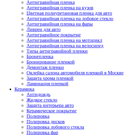
Антигравийная пленка
Антигравийная пленка на кузов
Цветная полиуретановая пленка для авто
Антигравийная пленка на лобовое стекло
Антигравийная пленка на фары
Ливреи для авто
Антигравийное покрытие
Антигравийная пленка на мотоцикл
Антигравийная пленка на велосипед
Типы антигравийной пленки
Бронепленка
Бронирование пленкой
Демонтаж пленки
Оклейка салона автомобиля пленкой в Москве
Защита хрома пленкой
Ламинация пленкой
Керамика
Антидождь
Жидкое стекло
Защита интерьера авто
Керамическое покрытие
Полировка
Полировка дисков
Полировка лобового стекла
Полировка фар