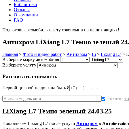
Библиотека
Отзывы
О компании
FAQ
Подготовь автомобиль к лету сэкономив на наших акциях!
под
Антихром LiXiang L7 Темно зеленый 24.
Главная
>
Фото и видео работ
>
Антихром
>
Li
>
Lixiang L7
>
L
Выберите марку автомобиля
Выберите услугу
Рассчитать стоимость
Первой цифрой не должна быть 8
согласен с
пол
LiXiang L7 Темно зеленый 24.03.25
Показываем Lixiang L7 после услуги
Антихром
в
Автобеззабо
Подскажем, как ухаживать за авто, чтобы результат держался