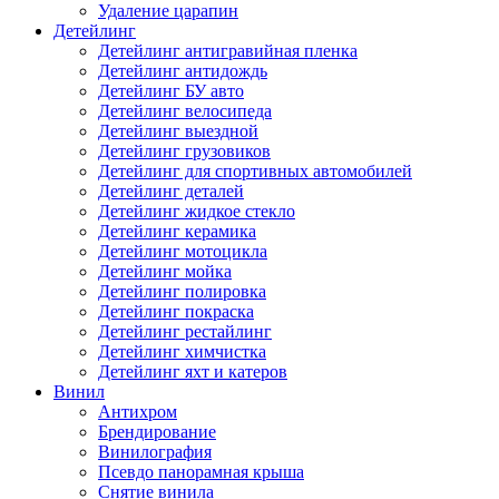
Удаление царапин
Детейлинг
Детейлинг антигравийная пленка
Детейлинг антидождь
Детейлинг БУ авто
Детейлинг велосипеда
Детейлинг выездной
Детейлинг грузовиков
Детейлинг для спортивных автомобилей
Детейлинг деталей
Детейлинг жидкое стекло
Детейлинг керамика
Детейлинг мотоцикла
Детейлинг мойка
Детейлинг полировка
Детейлинг покраска
Детейлинг рестайлинг
Детейлинг химчистка
Детейлинг яхт и катеров
Винил
Антихром
Брендирование
Винилография
Псевдо панорамная крыша
Снятие винила