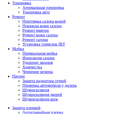
Тонировка
Атермальная тонировка
Тонировка авто
Ремонт
Перетяжка салона кожей
Покраска кожи салона
Ремонт вмятин
Ремонт кожи салона
Ремонт салона
Установка тормозов JBT
Мойка
Премиальная мойка
Ионизация салона
Удаление запахов
Химчистка
Чернение резины
Прочее
Защита радиатора сеткой
Проверка автомобиля у дилера
Шумоизоляция
Шумоизоляция дверей
Шумоизоляция арок
Защита пленкой
Антигравийная пленка