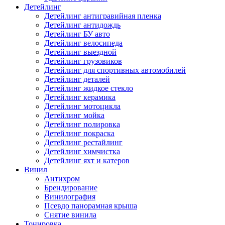
Детейлинг
Детейлинг антигравийная пленка
Детейлинг антидождь
Детейлинг БУ авто
Детейлинг велосипеда
Детейлинг выездной
Детейлинг грузовиков
Детейлинг для спортивных автомобилей
Детейлинг деталей
Детейлинг жидкое стекло
Детейлинг керамика
Детейлинг мотоцикла
Детейлинг мойка
Детейлинг полировка
Детейлинг покраска
Детейлинг рестайлинг
Детейлинг химчистка
Детейлинг яхт и катеров
Винил
Антихром
Брендирование
Винилография
Псевдо панорамная крыша
Снятие винила
Тонировка