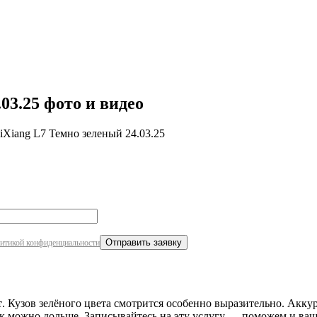
робнее
03.25 фото и видео
iXiang L7 Темно зеленый 24.03.25
итикой конфиденциальности
т
. Кузов зелёного цвета смотрится особенно выразительно. Аккур
 как можно дольше. Записывайтесь на эту услугу — поможем и ва