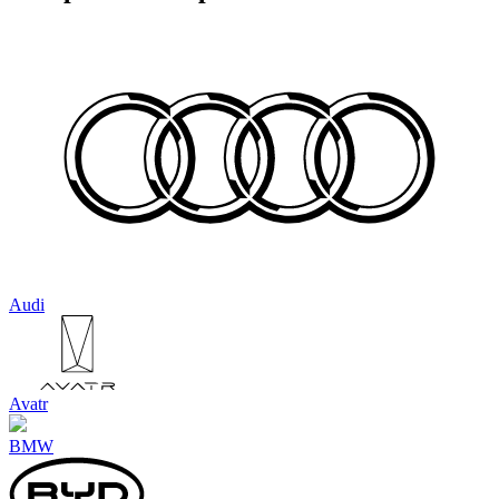
Audi
Avatr
BMW