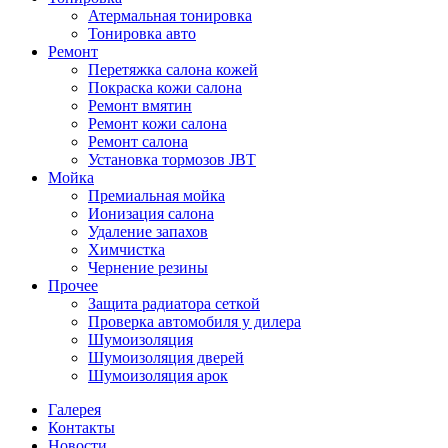
Атермальная тонировка
Тонировка авто
Ремонт
Перетяжка салона кожей
Покраска кожи салона
Ремонт вмятин
Ремонт кожи салона
Ремонт салона
Установка тормозов JBT
Мойка
Премиальная мойка
Ионизация салона
Удаление запахов
Химчистка
Чернение резины
Прочее
Защита радиатора сеткой
Проверка автомобиля у дилера
Шумоизоляция
Шумоизоляция дверей
Шумоизоляция арок
Галерея
Контакты
Новости