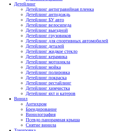
Детейлинг
Детейлинг антигравийная пленка
Детейлинг антидождь
Детейлинг БУ авто
Детейлинг велосипеда
Детейлинг выездной
Детейлинг грузовиков
Детейлинг для спортивных автомобилей
Детейлинг деталей
Детейлинг жидкое стекло
Детейлинг керамика
Детейлинг мотоцикла
Детейлинг мойка
Детейлинг полировка
Детейлинг покраска
Детейлинг рестайлинг
Детейлинг химчистка
Детейлинг яхт и катеров
Винил
Антихром
Брендирование
Винилография
Псевдо панорамная крыша
Снятие винила
Тонировка