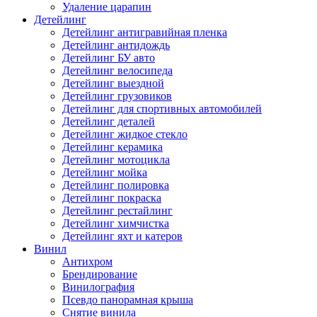
Удаление царапин
Детейлинг
Детейлинг антигравийная пленка
Детейлинг антидождь
Детейлинг БУ авто
Детейлинг велосипеда
Детейлинг выездной
Детейлинг грузовиков
Детейлинг для спортивных автомобилей
Детейлинг деталей
Детейлинг жидкое стекло
Детейлинг керамика
Детейлинг мотоцикла
Детейлинг мойка
Детейлинг полировка
Детейлинг покраска
Детейлинг рестайлинг
Детейлинг химчистка
Детейлинг яхт и катеров
Винил
Антихром
Брендирование
Винилография
Псевдо панорамная крыша
Снятие винила