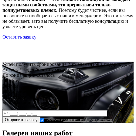
защитными свойствами, это прерогатива только
полиуретановых пленок.
Поэтому будет честнее, если вы
позвоните и пообщаетесь с нашим менеджером. Это ни к чему
не обязывает, зато вы получите бесплатную консультацию и
узнаете уровень цен.
Оставить заявку
Успей получить бронирование 2-ух элементов в подарок до 7
Августа! Подробности у менеджеров.
До конца акции осталось
000
Дни
00
Часы
00
Минуты
00
Секунды
Бронирование 2-ух элементов в подарок!
согласен с
политикой конфиденциальности
Галерея наших работ