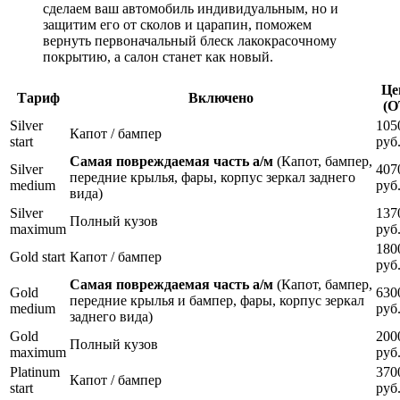
сделаем ваш автомобиль индивидуальным, но и
защитим его от сколов и царапин, поможем
вернуть первоначальный блеск лакокрасочному
покрытию, а салон станет как новый.
Це
Тариф
Включено
(О
Silver
105
Капот / бампер
start
руб
Самая повреждаемая часть а/м
(Капот, бампер,
Silver
407
передние крылья, фары, корпус зеркал заднего
medium
руб
вида)
Silver
137
Полный кузов
maximum
руб
180
Gold start
Капот / бампер
руб
Самая повреждаемая часть а/м
(Капот, бампер,
Gold
630
передние крылья и бампер, фары, корпус зеркал
medium
руб
заднего вида)
Gold
200
Полный кузов
maximum
руб
Platinum
370
Капот / бампер
start
руб