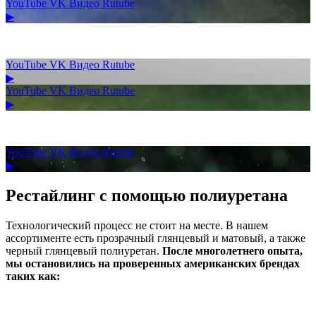
YouTube
VK Видео
Rutube
▶
YouTube
VK Видео
Rutube
▶
YouTube
VK Видео
Rutube
▶
YouTube
VK Видео
Rutube
▶
Рестайлинг с помощью полиуретана
Технологический процесс не стоит на месте. В нашем
ассортименте есть прозрачный глянцевый и матовый, а также
черный глянцевый полиуретан.
После многолетнего опыта,
мы остановились на проверенных американских брендах
таких как: