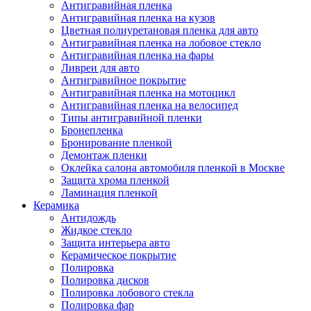
Антигравийная пленка
Антигравийная пленка на кузов
Цветная полиуретановая пленка для авто
Антигравийная пленка на лобовое стекло
Антигравийная пленка на фары
Ливреи для авто
Антигравийное покрытие
Антигравийная пленка на мотоцикл
Антигравийная пленка на велосипед
Типы антигравийной пленки
Бронепленка
Бронирование пленкой
Демонтаж пленки
Оклейка салона автомобиля пленкой в Москве
Защита хрома пленкой
Ламинация пленкой
Керамика
Антидождь
Жидкое стекло
Защита интерьера авто
Керамическое покрытие
Полировка
Полировка дисков
Полировка лобового стекла
Полировка фар