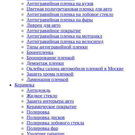
Антигравийная пленка на кузов
Цветная полиуретановая пленка для авто
Антигравийная пленка на лобовое стекло
Антигравийная пленка на фары
Ливреи для авто
Антигравийное покрытие
Антигравийная пленка на мотоцикл
Антигравийная пленка на велосипед
Типы антигравийной пленки
Бронепленка
Бронирование пленкой
Демонтаж пленки
Оклейка салона автомобиля пленкой в Москве
Защита хрома пленкой
Ламинация пленкой
Керамика
Антидождь
Жидкое стекло
Защита интерьера авто
Керамическое покрытие
Полировка
Полировка дисков
Полировка лобового стекла
Полировка фар
Удаление царапин