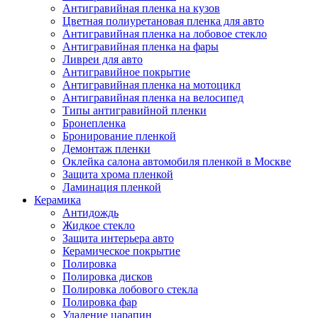
Антигравийная пленка на кузов
Цветная полиуретановая пленка для авто
Антигравийная пленка на лобовое стекло
Антигравийная пленка на фары
Ливреи для авто
Антигравийное покрытие
Антигравийная пленка на мотоцикл
Антигравийная пленка на велосипед
Типы антигравийной пленки
Бронепленка
Бронирование пленкой
Демонтаж пленки
Оклейка салона автомобиля пленкой в Москве
Защита хрома пленкой
Ламинация пленкой
Керамика
Антидождь
Жидкое стекло
Защита интерьера авто
Керамическое покрытие
Полировка
Полировка дисков
Полировка лобового стекла
Полировка фар
Удаление царапин