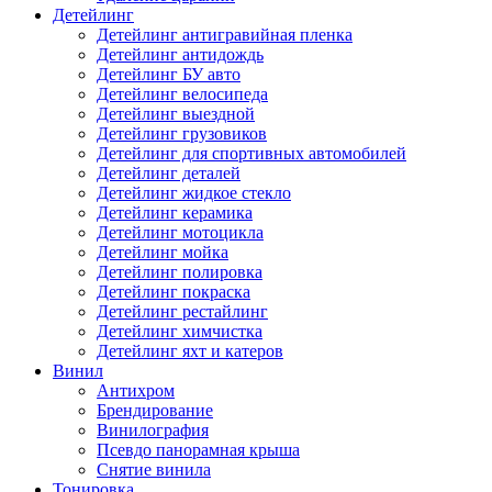
Детейлинг
Детейлинг антигравийная пленка
Детейлинг антидождь
Детейлинг БУ авто
Детейлинг велосипеда
Детейлинг выездной
Детейлинг грузовиков
Детейлинг для спортивных автомобилей
Детейлинг деталей
Детейлинг жидкое стекло
Детейлинг керамика
Детейлинг мотоцикла
Детейлинг мойка
Детейлинг полировка
Детейлинг покраска
Детейлинг рестайлинг
Детейлинг химчистка
Детейлинг яхт и катеров
Винил
Антихром
Брендирование
Винилография
Псевдо панорамная крыша
Снятие винила
Тонировка