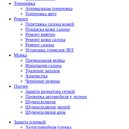
Тонировка
Атермальная тонировка
Тонировка авто
Ремонт
Перетяжка салона кожей
Покраска кожи салона
Ремонт вмятин
Ремонт кожи салона
Ремонт салона
Установка тормозов JBT
Мойка
Премиальная мойка
Ионизация салона
Удаление запахов
Химчистка
Чернение резины
Прочее
Защита радиатора сеткой
Проверка автомобиля у дилера
Шумоизоляция
Шумоизоляция дверей
Шумоизоляция арок
Защита пленкой
Антигравийная пленка