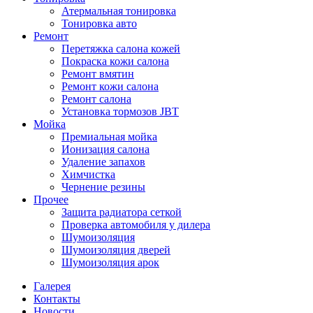
Атермальная тонировка
Тонировка авто
Ремонт
Перетяжка салона кожей
Покраска кожи салона
Ремонт вмятин
Ремонт кожи салона
Ремонт салона
Установка тормозов JBT
Мойка
Премиальная мойка
Ионизация салона
Удаление запахов
Химчистка
Чернение резины
Прочее
Защита радиатора сеткой
Проверка автомобиля у дилера
Шумоизоляция
Шумоизоляция дверей
Шумоизоляция арок
Галерея
Контакты
Новости