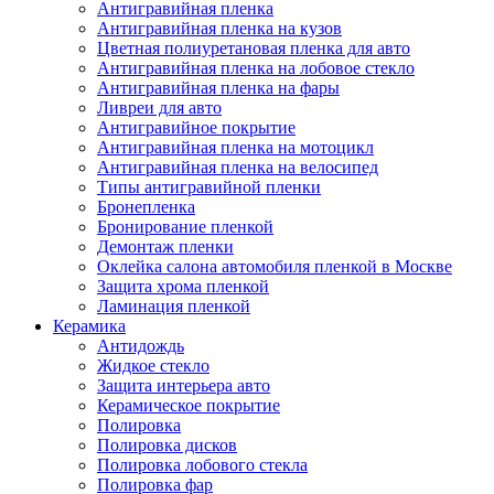
Антигравийная пленка
Антигравийная пленка на кузов
Цветная полиуретановая пленка для авто
Антигравийная пленка на лобовое стекло
Антигравийная пленка на фары
Ливреи для авто
Антигравийное покрытие
Антигравийная пленка на мотоцикл
Антигравийная пленка на велосипед
Типы антигравийной пленки
Бронепленка
Бронирование пленкой
Демонтаж пленки
Оклейка салона автомобиля пленкой в Москве
Защита хрома пленкой
Ламинация пленкой
Керамика
Антидождь
Жидкое стекло
Защита интерьера авто
Керамическое покрытие
Полировка
Полировка дисков
Полировка лобового стекла
Полировка фар