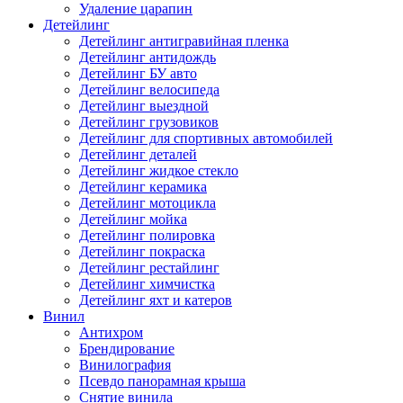
Удаление царапин
Детейлинг
Детейлинг антигравийная пленка
Детейлинг антидождь
Детейлинг БУ авто
Детейлинг велосипеда
Детейлинг выездной
Детейлинг грузовиков
Детейлинг для спортивных автомобилей
Детейлинг деталей
Детейлинг жидкое стекло
Детейлинг керамика
Детейлинг мотоцикла
Детейлинг мойка
Детейлинг полировка
Детейлинг покраска
Детейлинг рестайлинг
Детейлинг химчистка
Детейлинг яхт и катеров
Винил
Антихром
Брендирование
Винилография
Псевдо панорамная крыша
Снятие винила