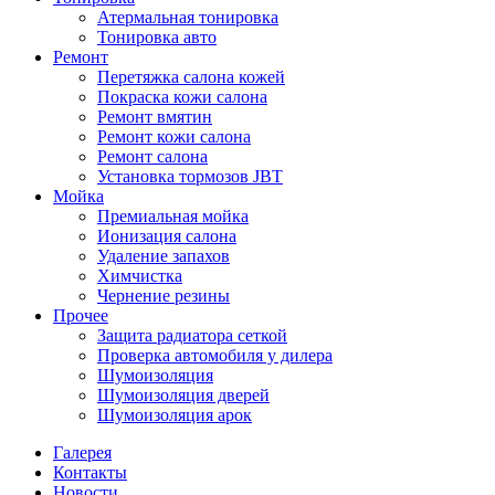
Атермальная тонировка
Тонировка авто
Ремонт
Перетяжка салона кожей
Покраска кожи салона
Ремонт вмятин
Ремонт кожи салона
Ремонт салона
Установка тормозов JBT
Мойка
Премиальная мойка
Ионизация салона
Удаление запахов
Химчистка
Чернение резины
Прочее
Защита радиатора сеткой
Проверка автомобиля у дилера
Шумоизоляция
Шумоизоляция дверей
Шумоизоляция арок
Галерея
Контакты
Новости