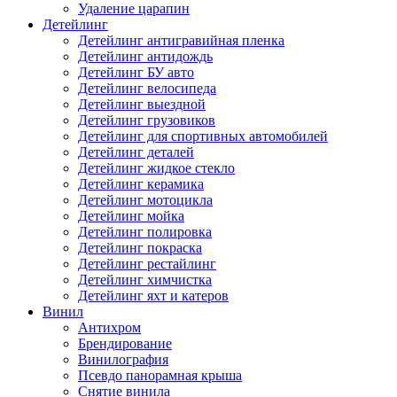
Удаление царапин
Детейлинг
Детейлинг антигравийная пленка
Детейлинг антидождь
Детейлинг БУ авто
Детейлинг велосипеда
Детейлинг выездной
Детейлинг грузовиков
Детейлинг для спортивных автомобилей
Детейлинг деталей
Детейлинг жидкое стекло
Детейлинг керамика
Детейлинг мотоцикла
Детейлинг мойка
Детейлинг полировка
Детейлинг покраска
Детейлинг рестайлинг
Детейлинг химчистка
Детейлинг яхт и катеров
Винил
Антихром
Брендирование
Винилография
Псевдо панорамная крыша
Снятие винила