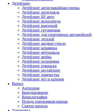
Детейлинг
Детейлинг антигравийная пленка
Детейлинг антидождь
Детейлинг БУ авто
Детейлинг велосипеда
Детейлинг выездной
Детейлинг грузовиков
Детейлинг для спортивных автомобилей
Детейлинг деталей
Детейлинг жидкое стекло
Детейлинг керамика
Детейлинг мотоцикла
Детейлинг мойка
Детейлинг полировка
Детейлинг покраска
Детейлинг рестайлинг
Детейлинг химчистка
Детейлинг яхт и катеров
Винил
Антихром
Брендирование
Винилография
Псевдо панорамная крыша
Снятие винила
Тонировка