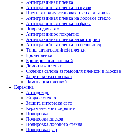
Антигравийная пленка
Антигравийная пленка на кузов
Цветная полиуретановая пленка для авто
Антигравийная пленка на лобовое стекло
Антигравийная пленка на фары
Ливреи для авто
Антигравийное покрытие
Антигравийная пленка на мотоцикл
Антигравийная пленка на велосипед
Типы антигравийной пленки
Бронепленка
Бронирование пленкой
Демонтаж пленки
Оклейка салона автомобиля пленкой в Москве
Защита хрома пленкой
Ламинация пленкой
Керамика
Антидождь
Жидкое стекло
Защита интерьера авто
Керамическое покрытие
Полировка
Полировка дисков
Полировка лобового стекла
Полировка фар