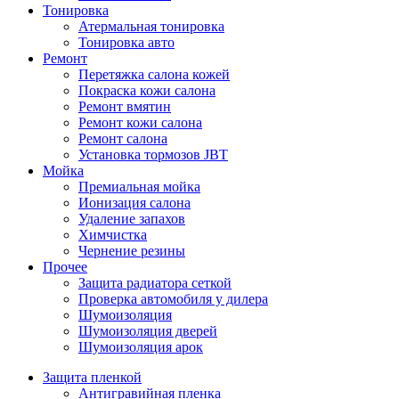
Тонировка
Атермальная тонировка
Тонировка авто
Ремонт
Перетяжка салона кожей
Покраска кожи салона
Ремонт вмятин
Ремонт кожи салона
Ремонт салона
Установка тормозов JBT
Мойка
Премиальная мойка
Ионизация салона
Удаление запахов
Химчистка
Чернение резины
Прочее
Защита радиатора сеткой
Проверка автомобиля у дилера
Шумоизоляция
Шумоизоляция дверей
Шумоизоляция арок
Защита пленкой
Антигравийная пленка