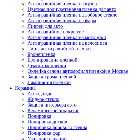
Антигравийная пленка на кузов
Цветная полиуретановая пленка для авто
Антигравийная пленка на лобовое стекло
Антигравийная пленка на фары
Ливреи для авто
Антигравийное покрытие
Антигравийная пленка на мотоцикл
Антигравийная пленка на велосипед
Типы антигравийной пленки
Бронепленка
Бронирование пленкой
Демонтаж пленки
Оклейка салона автомобиля пленкой в Москве
Защита хрома пленкой
Ламинация пленкой
Керамика
Антидождь
Жидкое стекло
Защита интерьера авто
Керамическое покрытие
Полировка
Полировка дисков
Полировка лобового стекла
Полировка фар
Удаление царапин