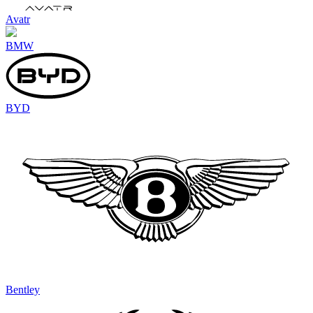
Avatr
BMW
BYD
Bentley