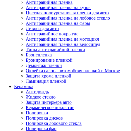
Антигравийная пленка
Антигравийная пленка на кузов
Цветная полиуретановая пленка для авто
Антигравийная пленка на лобовое стекло
Антигравийная пленка на фары
Ливреи для авто
Антигравийное покрытие
Антигравийная пленка на мотоцикл
Антигравийная пленка на велосипед
Типы антигравийной пленки
Бронепленка
Бронирование пленкой
Демонтаж пленки
Оклейка салона автомобиля пленкой в Москве
Защита хрома пленкой
Ламинация пленкой
Керамика
Антидождь
Жидкое стекло
Защита интерьера авто
Керамическое покрытие
Полировка
Полировка дисков
Полировка лобового стекла
Полировка фар