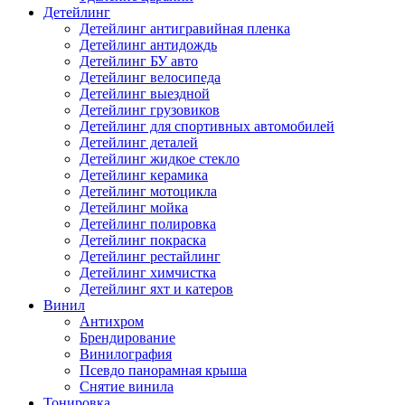
Детейлинг
Детейлинг антигравийная пленка
Детейлинг антидождь
Детейлинг БУ авто
Детейлинг велосипеда
Детейлинг выездной
Детейлинг грузовиков
Детейлинг для спортивных автомобилей
Детейлинг деталей
Детейлинг жидкое стекло
Детейлинг керамика
Детейлинг мотоцикла
Детейлинг мойка
Детейлинг полировка
Детейлинг покраска
Детейлинг рестайлинг
Детейлинг химчистка
Детейлинг яхт и катеров
Винил
Антихром
Брендирование
Винилография
Псевдо панорамная крыша
Снятие винила
Тонировка