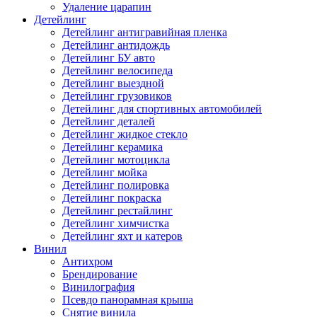
Удаление царапин
Детейлинг
Детейлинг антигравийная пленка
Детейлинг антидождь
Детейлинг БУ авто
Детейлинг велосипеда
Детейлинг выездной
Детейлинг грузовиков
Детейлинг для спортивных автомобилей
Детейлинг деталей
Детейлинг жидкое стекло
Детейлинг керамика
Детейлинг мотоцикла
Детейлинг мойка
Детейлинг полировка
Детейлинг покраска
Детейлинг рестайлинг
Детейлинг химчистка
Детейлинг яхт и катеров
Винил
Антихром
Брендирование
Винилография
Псевдо панорамная крыша
Снятие винила