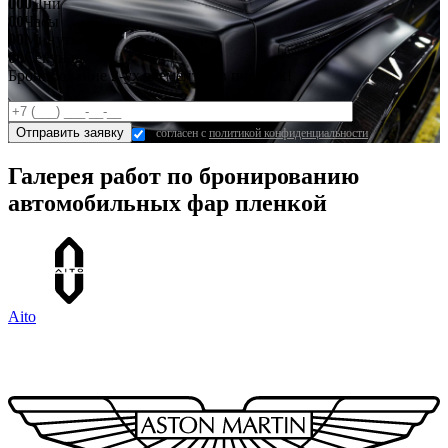
000
Дни
00
Часы
00
Минуты
00
Секунды
Бронирование 2-ух элементов в подарок!
согласен с
политикой конфиденциальности
Галерея работ по бронированию
автомобильных фар пленкой
Aito