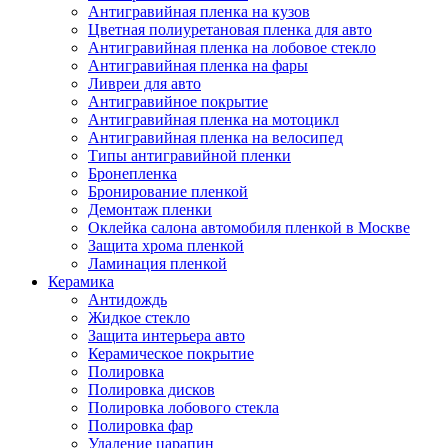
Антигравийная пленка на кузов
Цветная полиуретановая пленка для авто
Антигравийная пленка на лобовое стекло
Антигравийная пленка на фары
Ливреи для авто
Антигравийное покрытие
Антигравийная пленка на мотоцикл
Антигравийная пленка на велосипед
Типы антигравийной пленки
Бронепленка
Бронирование пленкой
Демонтаж пленки
Оклейка салона автомобиля пленкой в Москве
Защита хрома пленкой
Ламинация пленкой
Керамика
Антидождь
Жидкое стекло
Защита интерьера авто
Керамическое покрытие
Полировка
Полировка дисков
Полировка лобового стекла
Полировка фар
Удаление царапин