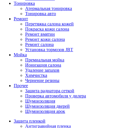
Тонировка
Атермальная тонировка
Тонировка авто
Ремонт
Перетяжка салона кожей
Покраска кожи салона
Ремонт вмятин
Ремонт кожи салона
Ремонт салона
Установка тормозов JBT
Мойка
Премиальная мойка
Ионизация салона
Удаление запахов
Химчистка
Чернение резины
Прочее
Защита радиатора сеткой
Проверка автомобиля у дилера
Шумоизоляция
Шумоизоляция дверей
Шумоизоляция арок
Защита пленкой
Антигравийная пленка