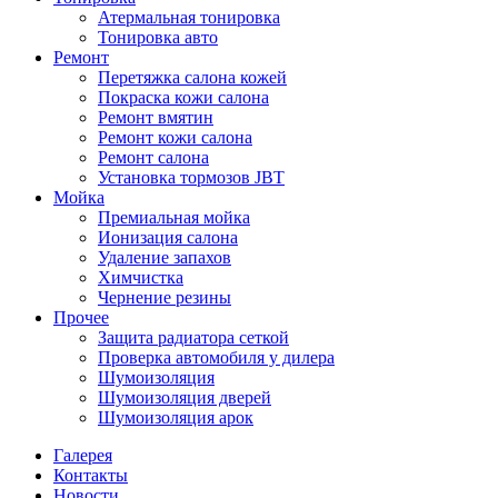
Атермальная тонировка
Тонировка авто
Ремонт
Перетяжка салона кожей
Покраска кожи салона
Ремонт вмятин
Ремонт кожи салона
Ремонт салона
Установка тормозов JBT
Мойка
Премиальная мойка
Ионизация салона
Удаление запахов
Химчистка
Чернение резины
Прочее
Защита радиатора сеткой
Проверка автомобиля у дилера
Шумоизоляция
Шумоизоляция дверей
Шумоизоляция арок
Галерея
Контакты
Новости