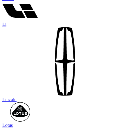
Li
Lincoln
Lotus