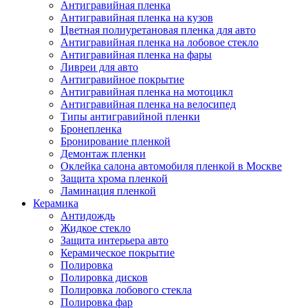
Антигравийная пленка
Антигравийная пленка на кузов
Цветная полиуретановая пленка для авто
Антигравийная пленка на лобовое стекло
Антигравийная пленка на фары
Ливреи для авто
Антигравийное покрытие
Антигравийная пленка на мотоцикл
Антигравийная пленка на велосипед
Типы антигравийной пленки
Бронепленка
Бронирование пленкой
Демонтаж пленки
Оклейка салона автомобиля пленкой в Москве
Защита хрома пленкой
Ламинация пленкой
Керамика
Антидождь
Жидкое стекло
Защита интерьера авто
Керамическое покрытие
Полировка
Полировка дисков
Полировка лобового стекла
Полировка фар