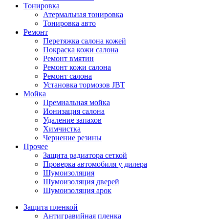
Тонировка
Атермальная тонировка
Тонировка авто
Ремонт
Перетяжка салона кожей
Покраска кожи салона
Ремонт вмятин
Ремонт кожи салона
Ремонт салона
Установка тормозов JBT
Мойка
Премиальная мойка
Ионизация салона
Удаление запахов
Химчистка
Чернение резины
Прочее
Защита радиатора сеткой
Проверка автомобиля у дилера
Шумоизоляция
Шумоизоляция дверей
Шумоизоляция арок
Защита пленкой
Антигравийная пленка