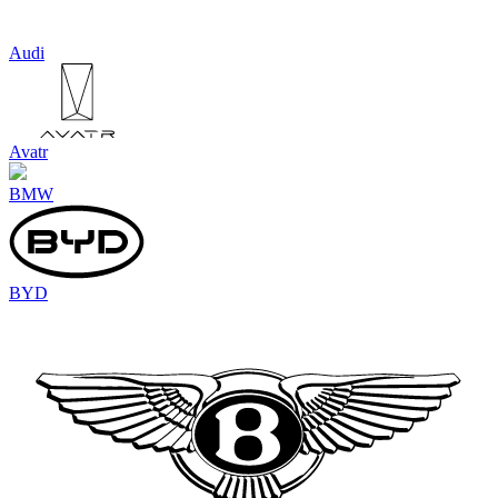
Audi
Avatr
BMW
BYD