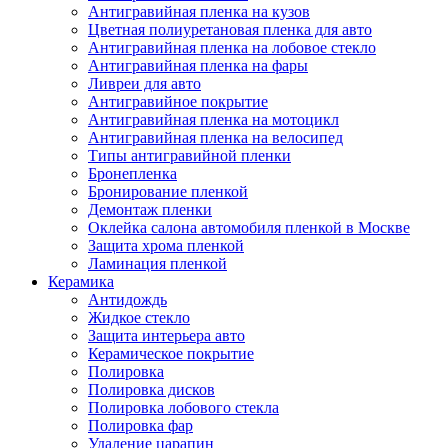
Антигравийная пленка на кузов
Цветная полиуретановая пленка для авто
Антигравийная пленка на лобовое стекло
Антигравийная пленка на фары
Ливреи для авто
Антигравийное покрытие
Антигравийная пленка на мотоцикл
Антигравийная пленка на велосипед
Типы антигравийной пленки
Бронепленка
Бронирование пленкой
Демонтаж пленки
Оклейка салона автомобиля пленкой в Москве
Защита хрома пленкой
Ламинация пленкой
Керамика
Антидождь
Жидкое стекло
Защита интерьера авто
Керамическое покрытие
Полировка
Полировка дисков
Полировка лобового стекла
Полировка фар
Удаление царапин