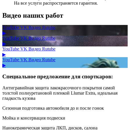
На все услуги распространяется гарантия.
Видео наших работ
YouTube
VK Видео
Rutube
▶
YouTube
VK Видео
Rutube
▶
YouTube
VK Видео
Rutube
▶
YouTube
VK Видео
Rutube
▶
Специальное предложение для спорткаров:
Антигравийная защита лакокрасочного покрытия самой
толстой полиуретановой пленкой Llumar Extra, идеальная
гладкость кузова
Сезонная подготовка автомобиля до и после гонок
Мойка и консервация подвески
Нанокерамическая защита ЛКП, дисков, салона