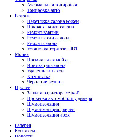
Атермальная тонировка
Тонировка авто
Ремонт
Перетяжка салона кожей
Покраска кожи салона
Ремонт вмятин
Ремонт кожи салона
Ремонт салона
Установка тормозов JBT
Мойка
Премиальная мойка
Ионизация салона
Удаление запахов
Химчистка
Чернение резины
Прочее
Защита радиатора сеткой
Проверка автомобиля у дилера
Шумоизоляция
Шумоизоляция дверей
Шумоизоляция арок
Галерея
Контакты
Новости