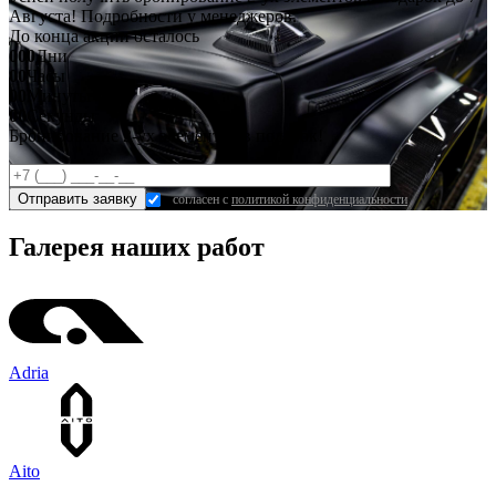
Августа! Подробности у менеджеров.
До конца акции осталось
000
Дни
00
Часы
00
Минуты
00
Секунды
Бронирование 2-ух элементов в подарок!
согласен с
политикой конфиденциальности
Галерея наших работ
Adria
Aito