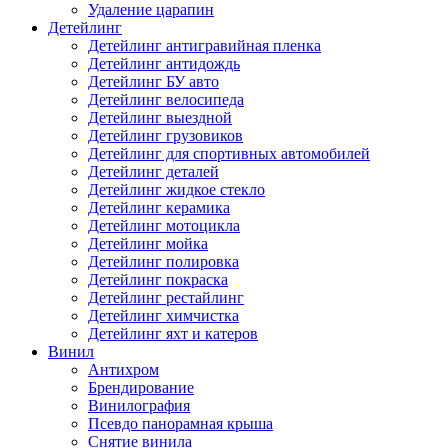
Удаление царапин
Детейлинг
Детейлинг антигравийная пленка
Детейлинг антидождь
Детейлинг БУ авто
Детейлинг велосипеда
Детейлинг выездной
Детейлинг грузовиков
Детейлинг для спортивных автомобилей
Детейлинг деталей
Детейлинг жидкое стекло
Детейлинг керамика
Детейлинг мотоцикла
Детейлинг мойка
Детейлинг полировка
Детейлинг покраска
Детейлинг рестайлинг
Детейлинг химчистка
Детейлинг яхт и катеров
Винил
Антихром
Брендирование
Винилография
Псевдо панорамная крыша
Снятие винила