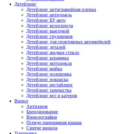
Детейлинг
Детейлинг антигравийная пленка
Детейлинг антидождь
Детейлинг БУ авто
Детейлинг велосипеда
Детейлинг выездной
Детейлинг грузовиков
Детейлинг для спортивных автомобилей
Детейлинг деталей
Детейлинг жидкое стекло
Детейлинг керамика
Детейлинг мотоцикла
Детейлинг мойка
Детейлинг полировка
Детейлинг покраска
Детейлинг рестайлинг
Детейлинг химчистка
Детейлинг яхт и катеров
Винил
Антихром
Брендирование
Винилография
Псевдо панорамная крыша
Снятие винила
Тонировка