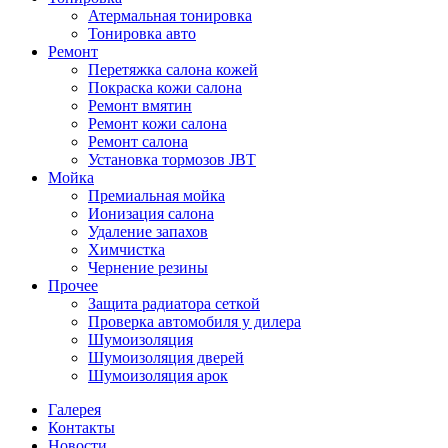
Атермальная тонировка
Тонировка авто
Ремонт
Перетяжка салона кожей
Покраска кожи салона
Ремонт вмятин
Ремонт кожи салона
Ремонт салона
Установка тормозов JBT
Мойка
Премиальная мойка
Ионизация салона
Удаление запахов
Химчистка
Чернение резины
Прочее
Защита радиатора сеткой
Проверка автомобиля у дилера
Шумоизоляция
Шумоизоляция дверей
Шумоизоляция арок
Галерея
Контакты
Новости