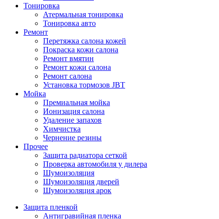
Тонировка
Атермальная тонировка
Тонировка авто
Ремонт
Перетяжка салона кожей
Покраска кожи салона
Ремонт вмятин
Ремонт кожи салона
Ремонт салона
Установка тормозов JBT
Мойка
Премиальная мойка
Ионизация салона
Удаление запахов
Химчистка
Чернение резины
Прочее
Защита радиатора сеткой
Проверка автомобиля у дилера
Шумоизоляция
Шумоизоляция дверей
Шумоизоляция арок
Защита пленкой
Антигравийная пленка