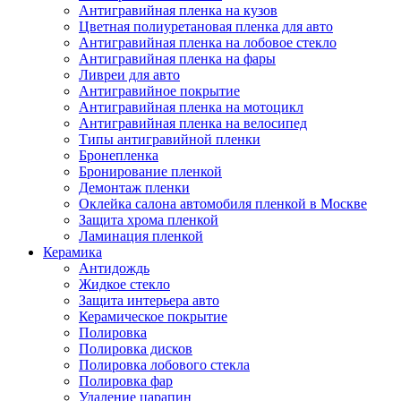
Антигравийная пленка на кузов
Цветная полиуретановая пленка для авто
Антигравийная пленка на лобовое стекло
Антигравийная пленка на фары
Ливреи для авто
Антигравийное покрытие
Антигравийная пленка на мотоцикл
Антигравийная пленка на велосипед
Типы антигравийной пленки
Бронепленка
Бронирование пленкой
Демонтаж пленки
Оклейка салона автомобиля пленкой в Москве
Защита хрома пленкой
Ламинация пленкой
Керамика
Антидождь
Жидкое стекло
Защита интерьера авто
Керамическое покрытие
Полировка
Полировка дисков
Полировка лобового стекла
Полировка фар
Удаление царапин