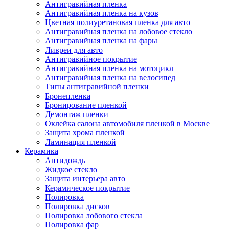
Антигравийная пленка
Антигравийная пленка на кузов
Цветная полиуретановая пленка для авто
Антигравийная пленка на лобовое стекло
Антигравийная пленка на фары
Ливреи для авто
Антигравийное покрытие
Антигравийная пленка на мотоцикл
Антигравийная пленка на велосипед
Типы антигравийной пленки
Бронепленка
Бронирование пленкой
Демонтаж пленки
Оклейка салона автомобиля пленкой в Москве
Защита хрома пленкой
Ламинация пленкой
Керамика
Антидождь
Жидкое стекло
Защита интерьера авто
Керамическое покрытие
Полировка
Полировка дисков
Полировка лобового стекла
Полировка фар