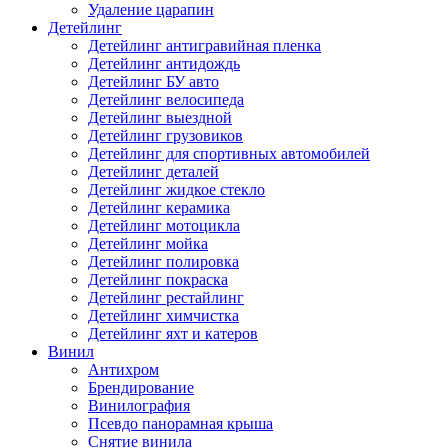
Удаление царапин
Детейлинг
Детейлинг антигравийная пленка
Детейлинг антидождь
Детейлинг БУ авто
Детейлинг велосипеда
Детейлинг выездной
Детейлинг грузовиков
Детейлинг для спортивных автомобилей
Детейлинг деталей
Детейлинг жидкое стекло
Детейлинг керамика
Детейлинг мотоцикла
Детейлинг мойка
Детейлинг полировка
Детейлинг покраска
Детейлинг рестайлинг
Детейлинг химчистка
Детейлинг яхт и катеров
Винил
Антихром
Брендирование
Винилография
Псевдо панорамная крыша
Снятие винила