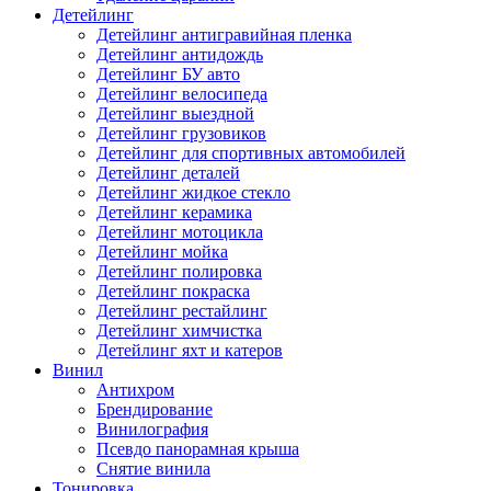
Детейлинг
Детейлинг антигравийная пленка
Детейлинг антидождь
Детейлинг БУ авто
Детейлинг велосипеда
Детейлинг выездной
Детейлинг грузовиков
Детейлинг для спортивных автомобилей
Детейлинг деталей
Детейлинг жидкое стекло
Детейлинг керамика
Детейлинг мотоцикла
Детейлинг мойка
Детейлинг полировка
Детейлинг покраска
Детейлинг рестайлинг
Детейлинг химчистка
Детейлинг яхт и катеров
Винил
Антихром
Брендирование
Винилография
Псевдо панорамная крыша
Снятие винила
Тонировка