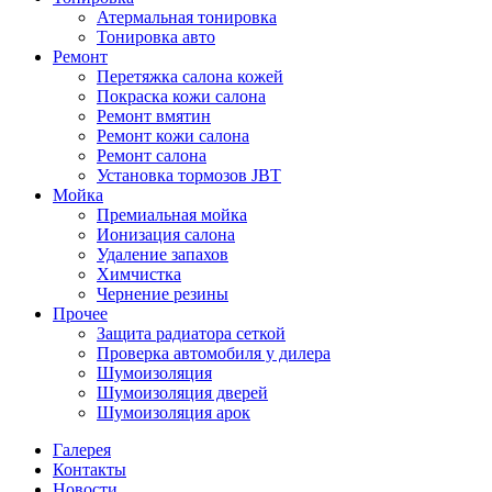
Атермальная тонировка
Тонировка авто
Ремонт
Перетяжка салона кожей
Покраска кожи салона
Ремонт вмятин
Ремонт кожи салона
Ремонт салона
Установка тормозов JBT
Мойка
Премиальная мойка
Ионизация салона
Удаление запахов
Химчистка
Чернение резины
Прочее
Защита радиатора сеткой
Проверка автомобиля у дилера
Шумоизоляция
Шумоизоляция дверей
Шумоизоляция арок
Галерея
Контакты
Новости