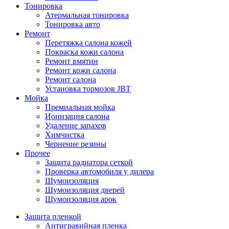
Тонировка
Атермальная тонировка
Тонировка авто
Ремонт
Перетяжка салона кожей
Покраска кожи салона
Ремонт вмятин
Ремонт кожи салона
Ремонт салона
Установка тормозов JBT
Мойка
Премиальная мойка
Ионизация салона
Удаление запахов
Химчистка
Чернение резины
Прочее
Защита радиатора сеткой
Проверка автомобиля у дилера
Шумоизоляция
Шумоизоляция дверей
Шумоизоляция арок
Защита пленкой
Антигравийная пленка