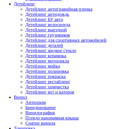
Детейлинг
Детейлинг антигравийная пленка
Детейлинг антидождь
Детейлинг БУ авто
Детейлинг велосипеда
Детейлинг выездной
Детейлинг грузовиков
Детейлинг для спортивных автомобилей
Детейлинг деталей
Детейлинг жидкое стекло
Детейлинг керамика
Детейлинг мотоцикла
Детейлинг мойка
Детейлинг полировка
Детейлинг покраска
Детейлинг рестайлинг
Детейлинг химчистка
Детейлинг яхт и катеров
Винил
Антихром
Брендирование
Винилография
Псевдо панорамная крыша
Снятие винила
Тонировка