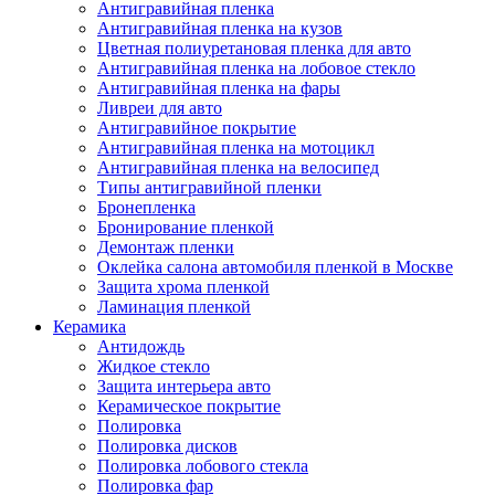
Антигравийная пленка
Антигравийная пленка на кузов
Цветная полиуретановая пленка для авто
Антигравийная пленка на лобовое стекло
Антигравийная пленка на фары
Ливреи для авто
Антигравийное покрытие
Антигравийная пленка на мотоцикл
Антигравийная пленка на велосипед
Типы антигравийной пленки
Бронепленка
Бронирование пленкой
Демонтаж пленки
Оклейка салона автомобиля пленкой в Москве
Защита хрома пленкой
Ламинация пленкой
Керамика
Антидождь
Жидкое стекло
Защита интерьера авто
Керамическое покрытие
Полировка
Полировка дисков
Полировка лобового стекла
Полировка фар