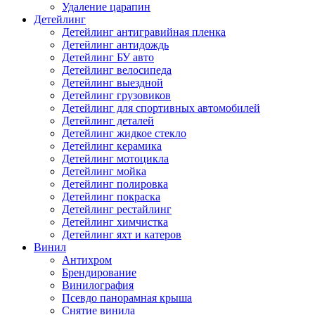
Удаление царапин
Детейлинг
Детейлинг антигравийная пленка
Детейлинг антидождь
Детейлинг БУ авто
Детейлинг велосипеда
Детейлинг выездной
Детейлинг грузовиков
Детейлинг для спортивных автомобилей
Детейлинг деталей
Детейлинг жидкое стекло
Детейлинг керамика
Детейлинг мотоцикла
Детейлинг мойка
Детейлинг полировка
Детейлинг покраска
Детейлинг рестайлинг
Детейлинг химчистка
Детейлинг яхт и катеров
Винил
Антихром
Брендирование
Винилография
Псевдо панорамная крыша
Снятие винила