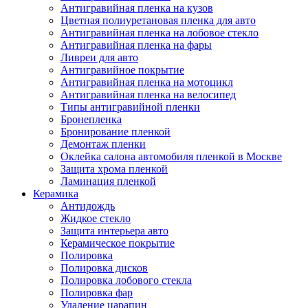
Антигравийная пленка на кузов
Цветная полиуретановая пленка для авто
Антигравийная пленка на лобовое стекло
Антигравийная пленка на фары
Ливреи для авто
Антигравийное покрытие
Антигравийная пленка на мотоцикл
Антигравийная пленка на велосипед
Типы антигравийной пленки
Бронепленка
Бронирование пленкой
Демонтаж пленки
Оклейка салона автомобиля пленкой в Москве
Защита хрома пленкой
Ламинация пленкой
Керамика
Антидождь
Жидкое стекло
Защита интерьера авто
Керамическое покрытие
Полировка
Полировка дисков
Полировка лобового стекла
Полировка фар
Удаление царапин