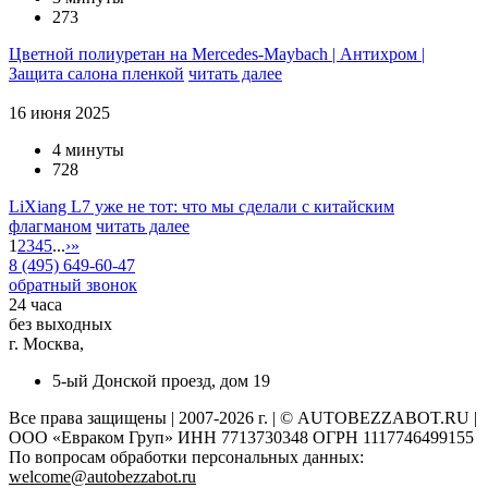
273
Цветной полиуретан на Mercedes-Maybach | Антихром |
Защита салона пленкой
читать далее
16 июня 2025
4 минуты
728
LiXiang L7 уже не тот: что мы сделали с китайским
флагманом
читать далее
1
2
3
4
5
...
›
»
8 (495) 649-60-47
обратный звонок
24 часа
без выходных
г. Москва,
5-ый Донской проезд, дом 19
Все права защищены | 2007-2026 г. | © AUTOBEZZABOT.RU |
ООО «Евраком Груп» ИНН 7713730348 ОГРН 1117746499155
По вопросам обработки персональных данных:
welcome@autobezzabot.ru