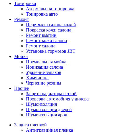
Тонировка
Атермальная тонировка
Тонировка авто
Ремонт
Перетяжка салона кожей
Покраска кожи салона
Ремонт вмятин
Ремонт кожи салона
Ремонт салона
Установка тормозов JBT
Мойка
Премиальная мойка
Ионизация салона
Удаление запахов
Химчистка
Чернение резины
Прочее
Защита радиатора сеткой
Проверка автомобиля у дилера
Шумоизоляция
Шумоизоляция дверей
Шумоизоляция арок
Защита пленкой
Антигравийная пленка