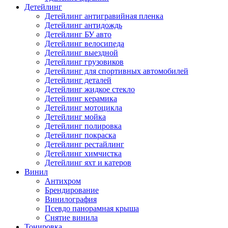
Детейлинг
Детейлинг антигравийная пленка
Детейлинг антидождь
Детейлинг БУ авто
Детейлинг велосипеда
Детейлинг выездной
Детейлинг грузовиков
Детейлинг для спортивных автомобилей
Детейлинг деталей
Детейлинг жидкое стекло
Детейлинг керамика
Детейлинг мотоцикла
Детейлинг мойка
Детейлинг полировка
Детейлинг покраска
Детейлинг рестайлинг
Детейлинг химчистка
Детейлинг яхт и катеров
Винил
Антихром
Брендирование
Винилография
Псевдо панорамная крыша
Снятие винила
Тонировка