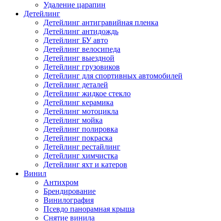
Удаление царапин
Детейлинг
Детейлинг антигравийная пленка
Детейлинг антидождь
Детейлинг БУ авто
Детейлинг велосипеда
Детейлинг выездной
Детейлинг грузовиков
Детейлинг для спортивных автомобилей
Детейлинг деталей
Детейлинг жидкое стекло
Детейлинг керамика
Детейлинг мотоцикла
Детейлинг мойка
Детейлинг полировка
Детейлинг покраска
Детейлинг рестайлинг
Детейлинг химчистка
Детейлинг яхт и катеров
Винил
Антихром
Брендирование
Винилография
Псевдо панорамная крыша
Снятие винила