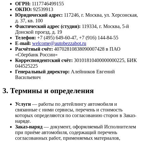
ОГРН:
1117746499155
ОКПО:
92539913
Юридический адрес:
117246, г. Москва, ул. Херсонская,
д. 37, кв. 100
Фактический адрес (студия):
119334, г. Москва, 5-й
Донской проезд, д. 19
Телефон:
+7 (495) 649-60-47, +7 (916) 144-84-55
E-mail:
welcome@autobezzabot.ru
Расчётный счёт:
40702810838090007428 в ПАО
«Сбербанк России»
Корреспондентский счёт:
30101810400000000225, БИК
044525225
Генеральный директор:
Алейников Евгений
Васильевич
3. Термины и определения
Услуги
— работы по детейлингу автомобиля и
связанные с ними сервисы, перечень и стоимость
которых определяются по согласованию сторон в Заказ-
наряде.
Заказ-наряд
— документ, оформляемый Исполнителем
при приёме автомобиля, содержащий перечень
согласованных работ, применяемых материалов,