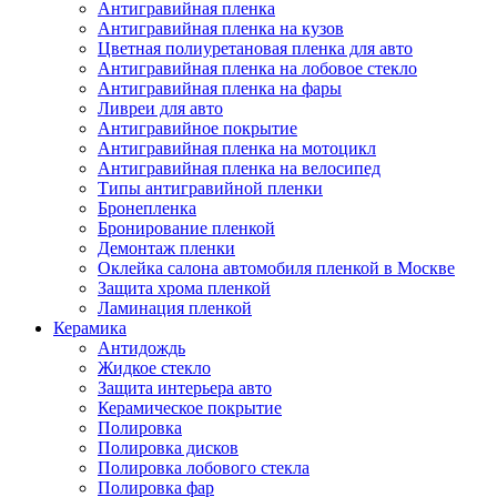
Антигравийная пленка
Антигравийная пленка на кузов
Цветная полиуретановая пленка для авто
Антигравийная пленка на лобовое стекло
Антигравийная пленка на фары
Ливреи для авто
Антигравийное покрытие
Антигравийная пленка на мотоцикл
Антигравийная пленка на велосипед
Типы антигравийной пленки
Бронепленка
Бронирование пленкой
Демонтаж пленки
Оклейка салона автомобиля пленкой в Москве
Защита хрома пленкой
Ламинация пленкой
Керамика
Антидождь
Жидкое стекло
Защита интерьера авто
Керамическое покрытие
Полировка
Полировка дисков
Полировка лобового стекла
Полировка фар