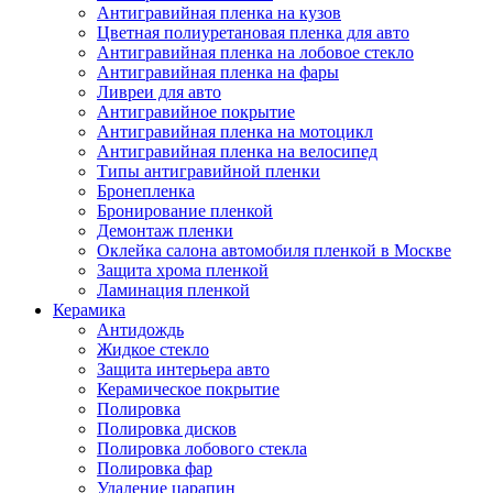
Антигравийная пленка на кузов
Цветная полиуретановая пленка для авто
Антигравийная пленка на лобовое стекло
Антигравийная пленка на фары
Ливреи для авто
Антигравийное покрытие
Антигравийная пленка на мотоцикл
Антигравийная пленка на велосипед
Типы антигравийной пленки
Бронепленка
Бронирование пленкой
Демонтаж пленки
Оклейка салона автомобиля пленкой в Москве
Защита хрома пленкой
Ламинация пленкой
Керамика
Антидождь
Жидкое стекло
Защита интерьера авто
Керамическое покрытие
Полировка
Полировка дисков
Полировка лобового стекла
Полировка фар
Удаление царапин