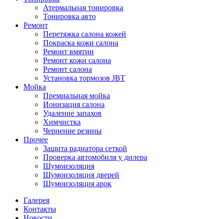
Атермальная тонировка
Тонировка авто
Ремонт
Перетяжка салона кожей
Покраска кожи салона
Ремонт вмятин
Ремонт кожи салона
Ремонт салона
Установка тормозов JBT
Мойка
Премиальная мойка
Ионизация салона
Удаление запахов
Химчистка
Чернение резины
Прочее
Защита радиатора сеткой
Проверка автомобиля у дилера
Шумоизоляция
Шумоизоляция дверей
Шумоизоляция арок
Галерея
Контакты
Новости