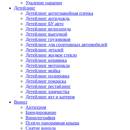
Удаление царапин
Детейлинг
Детейлинг антигравийная пленка
Детейлинг антидождь
Детейлинг БУ авто
Детейлинг велосипеда
Детейлинг выездной
Детейлинг грузовиков
Детейлинг для спортивных автомобилей
Детейлинг деталей
Детейлинг жидкое стекло
Детейлинг керамика
Детейлинг мотоцикла
Детейлинг мойка
Детейлинг полировка
Детейлинг покраска
Детейлинг рестайлинг
Детейлинг химчистка
Детейлинг яхт и катеров
Винил
Антихром
Брендирование
Винилография
Псевдо панорамная крыша
Снятие винила