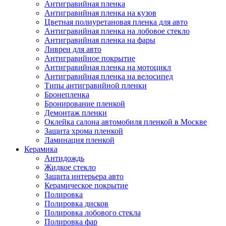
Антигравийная пленка
Антигравийная пленка на кузов
Цветная полиуретановая пленка для авто
Антигравийная пленка на лобовое стекло
Антигравийная пленка на фары
Ливреи для авто
Антигравийное покрытие
Антигравийная пленка на мотоцикл
Антигравийная пленка на велосипед
Типы антигравийной пленки
Бронепленка
Бронирование пленкой
Демонтаж пленки
Оклейка салона автомобиля пленкой в Москве
Защита хрома пленкой
Ламинация пленкой
Керамика
Антидождь
Жидкое стекло
Защита интерьера авто
Керамическое покрытие
Полировка
Полировка дисков
Полировка лобового стекла
Полировка фар