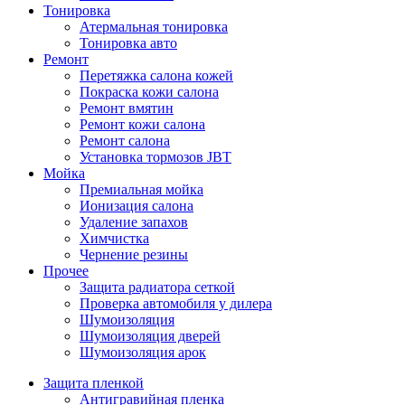
Тонировка
Атермальная тонировка
Тонировка авто
Ремонт
Перетяжка салона кожей
Покраска кожи салона
Ремонт вмятин
Ремонт кожи салона
Ремонт салона
Установка тормозов JBT
Мойка
Премиальная мойка
Ионизация салона
Удаление запахов
Химчистка
Чернение резины
Прочее
Защита радиатора сеткой
Проверка автомобиля у дилера
Шумоизоляция
Шумоизоляция дверей
Шумоизоляция арок
Защита пленкой
Антигравийная пленка