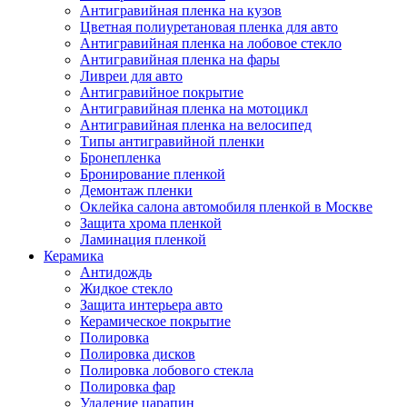
Антигравийная пленка на кузов
Цветная полиуретановая пленка для авто
Антигравийная пленка на лобовое стекло
Антигравийная пленка на фары
Ливреи для авто
Антигравийное покрытие
Антигравийная пленка на мотоцикл
Антигравийная пленка на велосипед
Типы антигравийной пленки
Бронепленка
Бронирование пленкой
Демонтаж пленки
Оклейка салона автомобиля пленкой в Москве
Защита хрома пленкой
Ламинация пленкой
Керамика
Антидождь
Жидкое стекло
Защита интерьера авто
Керамическое покрытие
Полировка
Полировка дисков
Полировка лобового стекла
Полировка фар
Удаление царапин