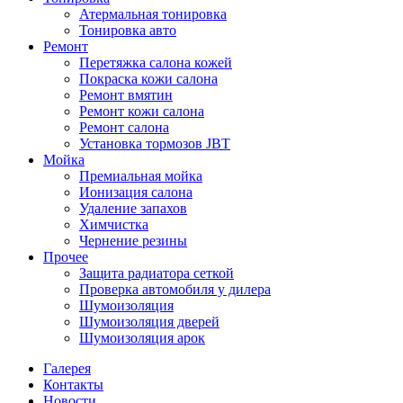
Атермальная тонировка
Тонировка авто
Ремонт
Перетяжка салона кожей
Покраска кожи салона
Ремонт вмятин
Ремонт кожи салона
Ремонт салона
Установка тормозов JBT
Мойка
Премиальная мойка
Ионизация салона
Удаление запахов
Химчистка
Чернение резины
Прочее
Защита радиатора сеткой
Проверка автомобиля у дилера
Шумоизоляция
Шумоизоляция дверей
Шумоизоляция арок
Галерея
Контакты
Новости