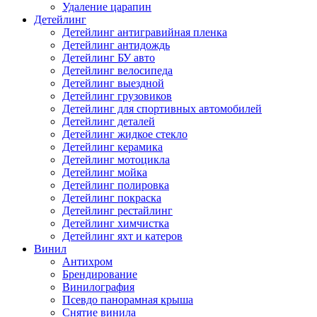
Удаление царапин
Детейлинг
Детейлинг антигравийная пленка
Детейлинг антидождь
Детейлинг БУ авто
Детейлинг велосипеда
Детейлинг выездной
Детейлинг грузовиков
Детейлинг для спортивных автомобилей
Детейлинг деталей
Детейлинг жидкое стекло
Детейлинг керамика
Детейлинг мотоцикла
Детейлинг мойка
Детейлинг полировка
Детейлинг покраска
Детейлинг рестайлинг
Детейлинг химчистка
Детейлинг яхт и катеров
Винил
Антихром
Брендирование
Винилография
Псевдо панорамная крыша
Снятие винила