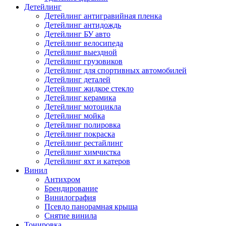
Детейлинг
Детейлинг антигравийная пленка
Детейлинг антидождь
Детейлинг БУ авто
Детейлинг велосипеда
Детейлинг выездной
Детейлинг грузовиков
Детейлинг для спортивных автомобилей
Детейлинг деталей
Детейлинг жидкое стекло
Детейлинг керамика
Детейлинг мотоцикла
Детейлинг мойка
Детейлинг полировка
Детейлинг покраска
Детейлинг рестайлинг
Детейлинг химчистка
Детейлинг яхт и катеров
Винил
Антихром
Брендирование
Винилография
Псевдо панорамная крыша
Снятие винила
Тонировка