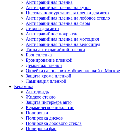
Антигравийная пленка
Антигравийная пленка на кузов
Цветная полиуретановая пленка для авто
Антигравийная пленка на лобовое стекло
Антигравийная пленка на фары
Ливреи для авто
Антигравийное покрытие
Антигравийная пленка на мотоцикл
Антигравийная пленка на велосипед
Типы антигравийной пленки
Бронепленка
Бронирование пленкой
Демонтаж пленки
Оклейка салона автомобиля пленкой в Москве
Защита хрома пленкой
Ламинация пленкой
Керамика
Антидождь
Жидкое стекло
Защита интерьера авто
Керамическое покрытие
Полировка
Полировка дисков
Полировка лобового стекла
Полировка фар