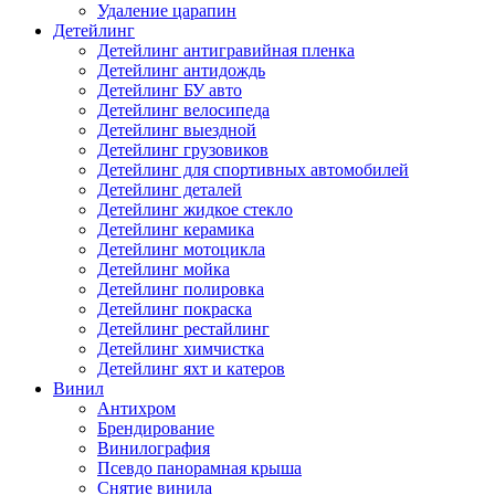
Удаление царапин
Детейлинг
Детейлинг антигравийная пленка
Детейлинг антидождь
Детейлинг БУ авто
Детейлинг велосипеда
Детейлинг выездной
Детейлинг грузовиков
Детейлинг для спортивных автомобилей
Детейлинг деталей
Детейлинг жидкое стекло
Детейлинг керамика
Детейлинг мотоцикла
Детейлинг мойка
Детейлинг полировка
Детейлинг покраска
Детейлинг рестайлинг
Детейлинг химчистка
Детейлинг яхт и катеров
Винил
Антихром
Брендирование
Винилография
Псевдо панорамная крыша
Снятие винила