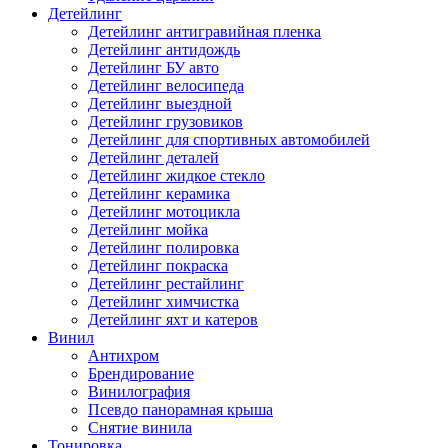
Детейлинг
Детейлинг антигравийная пленка
Детейлинг антидождь
Детейлинг БУ авто
Детейлинг велосипеда
Детейлинг выездной
Детейлинг грузовиков
Детейлинг для спортивных автомобилей
Детейлинг деталей
Детейлинг жидкое стекло
Детейлинг керамика
Детейлинг мотоцикла
Детейлинг мойка
Детейлинг полировка
Детейлинг покраска
Детейлинг рестайлинг
Детейлинг химчистка
Детейлинг яхт и катеров
Винил
Антихром
Брендирование
Винилография
Псевдо панорамная крыша
Снятие винила
Тонировка