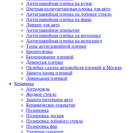
Антигравийная пленка на кузов
Цветная полиуретановая пленка для авто
Антигравийная пленка на лобовое стекло
Антигравийная пленка на фары
Ливреи для авто
Антигравийное покрытие
Антигравийная пленка на мотоцикл
Антигравийная пленка на велосипед
Типы антигравийной пленки
Бронепленка
Бронирование пленкой
Демонтаж пленки
Оклейка салона автомобиля пленкой в Москве
Защита хрома пленкой
Ламинация пленкой
Керамика
Антидождь
Жидкое стекло
Защита интерьера авто
Керамическое покрытие
Полировка
Полировка дисков
Полировка лобового стекла
Полировка фар
Удаление царапин