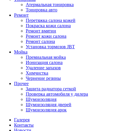
Атермальная тонировка
Тонировка авто
Ремонт
Перетяжка салона кожей
Покраска кожи салона
Ремонт вмятин
Ремонт кожи салона
Ремонт салона
Установка тормозов JBT
Мойка
Премиальная мойка
Ионизация салона
Удаление запахов
Химчистка
Чернение резины
Прочее
Защита радиатора сеткой
Проверка автомобиля у дилера
Шумоизоляция
Шумоизоляция дверей
Шумоизоляция арок
Галерея
Контакты
Новости