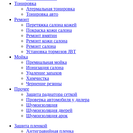
Тонировка
Атермальная тонировка
Тонировка авто
Ремонт
Перетяжка салона кожей
Покраска кожи салона
Ремонт вмятин
Ремонт кожи салона
Ремонт салона
Установка тормозов JBT
Мойка
Премиальная мойка
Ионизация салона
Удаление запахов
Химчистка
Чернение резины
Прочее
Защита радиатора сеткой
Проверка автомобиля у дилера
Шумоизоляция
Шумоизоляция дверей
Шумоизоляция арок
Защита пленкой
Антигравийная пленка