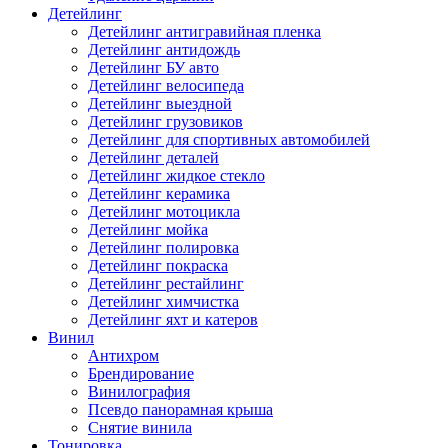
Детейлинг
Детейлинг антигравийная пленка
Детейлинг антидождь
Детейлинг БУ авто
Детейлинг велосипеда
Детейлинг выездной
Детейлинг грузовиков
Детейлинг для спортивных автомобилей
Детейлинг деталей
Детейлинг жидкое стекло
Детейлинг керамика
Детейлинг мотоцикла
Детейлинг мойка
Детейлинг полировка
Детейлинг покраска
Детейлинг рестайлинг
Детейлинг химчистка
Детейлинг яхт и катеров
Винил
Антихром
Брендирование
Винилография
Псевдо панорамная крыша
Снятие винила
Тонировка