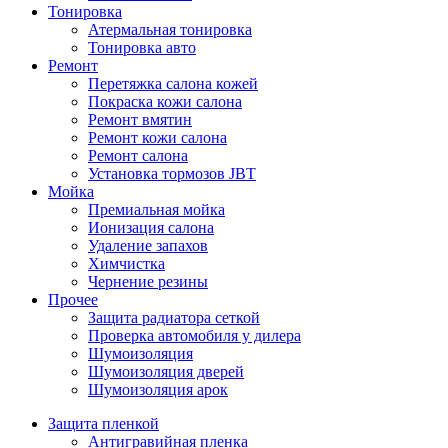
Тонировка
Атермальная тонировка
Тонировка авто
Ремонт
Перетяжка салона кожей
Покраска кожи салона
Ремонт вмятин
Ремонт кожи салона
Ремонт салона
Установка тормозов JBT
Мойка
Премиальная мойка
Ионизация салона
Удаление запахов
Химчистка
Чернение резины
Прочее
Защита радиатора сеткой
Проверка автомобиля у дилера
Шумоизоляция
Шумоизоляция дверей
Шумоизоляция арок
Защита пленкой
Антигравийная пленка