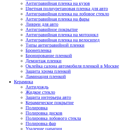
Антигравийная пленка на кузов
Цветная полиуретановая пленка для авто
Антигравийная пленка на лобовое стекло
Антигравийная пленка на фары
Ливреи для авто
Антигравийное покрытие
Антигравийная пленка на мотоцикл
Антигравийная пленка на велосипед
Типы антигравийной пленки
Бронепленка
Бронирование пленкой
Демонтаж пленки
Оклейка салона автомобиля пленкой в Москве
Защита хрома пленкой
Ламинация пленкой
Керамика
Антидождь
Жидкое стекло
Защита интерьера авто
Керамическое покрытие
Полировка
Полировка дисков
Полировка лобового стекла
Полировка фар
Удаление царапин