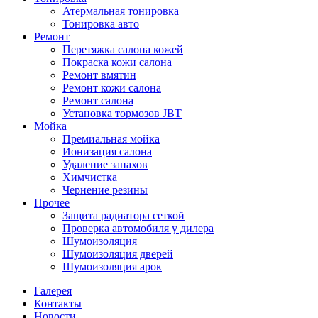
Атермальная тонировка
Тонировка авто
Ремонт
Перетяжка салона кожей
Покраска кожи салона
Ремонт вмятин
Ремонт кожи салона
Ремонт салона
Установка тормозов JBT
Мойка
Премиальная мойка
Ионизация салона
Удаление запахов
Химчистка
Чернение резины
Прочее
Защита радиатора сеткой
Проверка автомобиля у дилера
Шумоизоляция
Шумоизоляция дверей
Шумоизоляция арок
Галерея
Контакты
Новости