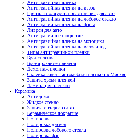
Антигравийная пленка
Антигравийная пленка на кузов
Цветная полиуретановая пленка для авто
Антигравийная пленка на лобовое стекло
Антигравийная пленка на фары
Ливреи для авто
Антигравийное покрытие
Антигравийная пленка на мотоцикл
Антигравийная пленка на велосипед
Типы антигравийной пленки
Бронепленка
Бронирование пленкой
Демонтаж пленки
Оклейка салона автомобиля пленкой в Москве
Защита хрома пленкой
Ламинация пленкой
Керамика
Антидождь
Жидкое стекло
Защита интерьера авто
Керамическое покрытие
Полировка
Полировка дисков
Полировка лобового стекла
Полировка фар