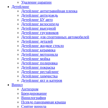
Удаление царапин
Детейлинг
Детейлинг антигравийная пленка
Детейлинг антидождь
Детейлинг БУ авто
Детейлинг велосипеда
Детейлинг выездной
Детейлинг грузовиков
Детейлинг для спортивных автомобилей
Детейлинг деталей
Детейлинг жидкое стекло
Детейлинг керамика
Детейлинг мотоцикла
Детейлинг мойка
Детейлинг полировка
Детейлинг покраска
Детейлинг рестайлинг
Детейлинг химчистка
Детейлинг яхт и катеров
Винил
Антихром
Брендирование
Винилография
Псевдо панорамная крыша
Снятие винила