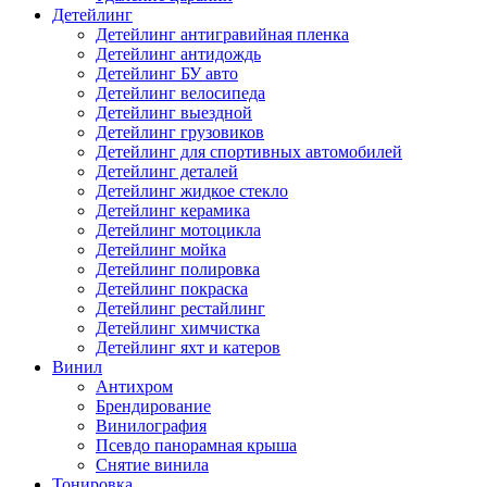
Детейлинг
Детейлинг антигравийная пленка
Детейлинг антидождь
Детейлинг БУ авто
Детейлинг велосипеда
Детейлинг выездной
Детейлинг грузовиков
Детейлинг для спортивных автомобилей
Детейлинг деталей
Детейлинг жидкое стекло
Детейлинг керамика
Детейлинг мотоцикла
Детейлинг мойка
Детейлинг полировка
Детейлинг покраска
Детейлинг рестайлинг
Детейлинг химчистка
Детейлинг яхт и катеров
Винил
Антихром
Брендирование
Винилография
Псевдо панорамная крыша
Снятие винила
Тонировка