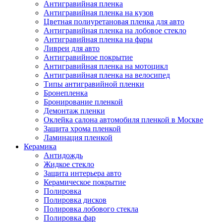
Антигравийная пленка
Антигравийная пленка на кузов
Цветная полиуретановая пленка для авто
Антигравийная пленка на лобовое стекло
Антигравийная пленка на фары
Ливреи для авто
Антигравийное покрытие
Антигравийная пленка на мотоцикл
Антигравийная пленка на велосипед
Типы антигравийной пленки
Бронепленка
Бронирование пленкой
Демонтаж пленки
Оклейка салона автомобиля пленкой в Москве
Защита хрома пленкой
Ламинация пленкой
Керамика
Антидождь
Жидкое стекло
Защита интерьера авто
Керамическое покрытие
Полировка
Полировка дисков
Полировка лобового стекла
Полировка фар