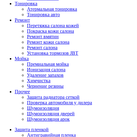
Тонировка
Атермальная тонировка
Тонировка авто
Ремонт
Перетяжка салона кожей
Покраска кожи салона
Ремонт вмятин
Ремонт кожи салона
Ремонт салона
Установка тормозов JBT
Мойка
Премиальная мойка
Ионизация салона
Удаление запахов
Химчистка
Чернение резины
Прочее
Защита радиатора сеткой
Проверка автомобиля у дилера
Шумоизоляция
Шумоизоляция дверей
Шумоизоляция арок
Защита пленкой
Антигравийная пленка