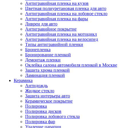
Антигравийная пленка на кузов
Цветная полиуретановая пленка для авто
Антигравийная пленка на лобовое стекло
Антигравийная пленка на фары
Ливреи для авто
Антигравийное покрытие
Антигравийная пленка на мотоцикл
Антигравийная пленка на велосипед
Типы антигравийной пленки
Бронепленка
Бронирование пленкой
Демонтаж пленки
Оклейка салона автомобиля пленкой в Москве
Защита хрома пленкой
Ламинация пленкой
Керамика
Антидождь
Жидкое стекло
Защита интерьера авто
Керамическое покрытие
Полировка
Полировка дисков
Полировка лобового стекла
Полировка фар
Удаление царапин