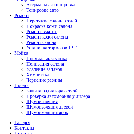
Атермальная тонировка
Тонировка авто
Ремонт
Перетяжка салона кожей
Покраска кожи салона
Ремонт вмятин
Ремонт кожи салона
Ремонт салона
Установка тормозов JBT
Мойка
Премиальная мойка
Ионизация салона
Удаление запахов
Химчистка
Чернение резины
Прочее
Защита радиатора сеткой
Проверка автомобиля у дилера
Шумоизоляция
Шумоизоляция дверей
Шумоизоляция арок
Галерея
Контакты
Новости