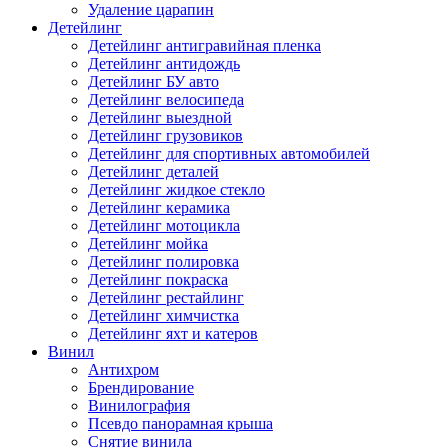
Удаление царапин
Детейлинг
Детейлинг антигравийная пленка
Детейлинг антидождь
Детейлинг БУ авто
Детейлинг велосипеда
Детейлинг выездной
Детейлинг грузовиков
Детейлинг для спортивных автомобилей
Детейлинг деталей
Детейлинг жидкое стекло
Детейлинг керамика
Детейлинг мотоцикла
Детейлинг мойка
Детейлинг полировка
Детейлинг покраска
Детейлинг рестайлинг
Детейлинг химчистка
Детейлинг яхт и катеров
Винил
Антихром
Брендирование
Винилография
Псевдо панорамная крыша
Снятие винила