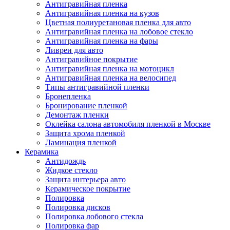
Антигравийная пленка
Антигравийная пленка на кузов
Цветная полиуретановая пленка для авто
Антигравийная пленка на лобовое стекло
Антигравийная пленка на фары
Ливреи для авто
Антигравийное покрытие
Антигравийная пленка на мотоцикл
Антигравийная пленка на велосипед
Типы антигравийной пленки
Бронепленка
Бронирование пленкой
Демонтаж пленки
Оклейка салона автомобиля пленкой в Москве
Защита хрома пленкой
Ламинация пленкой
Керамика
Антидождь
Жидкое стекло
Защита интерьера авто
Керамическое покрытие
Полировка
Полировка дисков
Полировка лобового стекла
Полировка фар