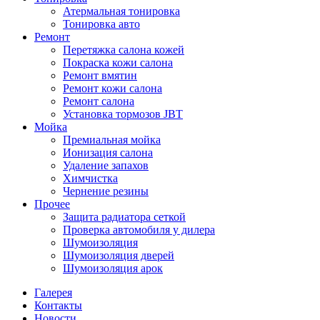
Атермальная тонировка
Тонировка авто
Ремонт
Перетяжка салона кожей
Покраска кожи салона
Ремонт вмятин
Ремонт кожи салона
Ремонт салона
Установка тормозов JBT
Мойка
Премиальная мойка
Ионизация салона
Удаление запахов
Химчистка
Чернение резины
Прочее
Защита радиатора сеткой
Проверка автомобиля у дилера
Шумоизоляция
Шумоизоляция дверей
Шумоизоляция арок
Галерея
Контакты
Новости