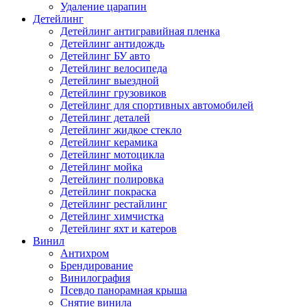
Удаление царапин
Детейлинг
Детейлинг антигравийная пленка
Детейлинг антидождь
Детейлинг БУ авто
Детейлинг велосипеда
Детейлинг выездной
Детейлинг грузовиков
Детейлинг для спортивных автомобилей
Детейлинг деталей
Детейлинг жидкое стекло
Детейлинг керамика
Детейлинг мотоцикла
Детейлинг мойка
Детейлинг полировка
Детейлинг покраска
Детейлинг рестайлинг
Детейлинг химчистка
Детейлинг яхт и катеров
Винил
Антихром
Брендирование
Винилография
Псевдо панорамная крыша
Снятие винила