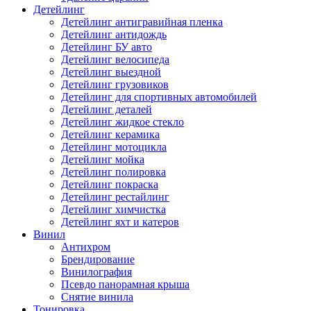
Детейлинг
Детейлинг антигравийная пленка
Детейлинг антидождь
Детейлинг БУ авто
Детейлинг велосипеда
Детейлинг выездной
Детейлинг грузовиков
Детейлинг для спортивных автомобилей
Детейлинг деталей
Детейлинг жидкое стекло
Детейлинг керамика
Детейлинг мотоцикла
Детейлинг мойка
Детейлинг полировка
Детейлинг покраска
Детейлинг рестайлинг
Детейлинг химчистка
Детейлинг яхт и катеров
Винил
Антихром
Брендирование
Винилография
Псевдо панорамная крыша
Снятие винила
Тонировка