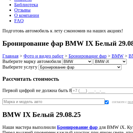
Библиотека
Отзывы
О компании
FAQ
Подготовь автомобиль к лету сэкономив на наших акциях!
под
Бронирование фар BMW IX Белый 29.08.
Главная
>
Фото и видео работ
>
Бронирование фар
>
BMW
>
B
Выберите марку автомобиля
Выберите услугу
Рассчитать стоимость
Первой цифрой не должна быть 8
согласен с
пол
BMW IX Белый 29.08.25
Наши мастера выполнили
Бронирование фар
для BMW iX. Куз
Перед выдачей проверяем каждый участок при ярком свете, что