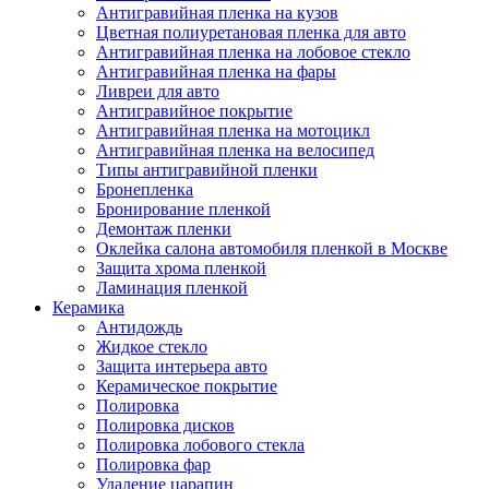
Антигравийная пленка на кузов
Цветная полиуретановая пленка для авто
Антигравийная пленка на лобовое стекло
Антигравийная пленка на фары
Ливреи для авто
Антигравийное покрытие
Антигравийная пленка на мотоцикл
Антигравийная пленка на велосипед
Типы антигравийной пленки
Бронепленка
Бронирование пленкой
Демонтаж пленки
Оклейка салона автомобиля пленкой в Москве
Защита хрома пленкой
Ламинация пленкой
Керамика
Антидождь
Жидкое стекло
Защита интерьера авто
Керамическое покрытие
Полировка
Полировка дисков
Полировка лобового стекла
Полировка фар
Удаление царапин