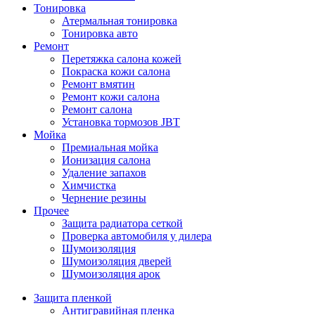
Тонировка
Атермальная тонировка
Тонировка авто
Ремонт
Перетяжка салона кожей
Покраска кожи салона
Ремонт вмятин
Ремонт кожи салона
Ремонт салона
Установка тормозов JBT
Мойка
Премиальная мойка
Ионизация салона
Удаление запахов
Химчистка
Чернение резины
Прочее
Защита радиатора сеткой
Проверка автомобиля у дилера
Шумоизоляция
Шумоизоляция дверей
Шумоизоляция арок
Защита пленкой
Антигравийная пленка