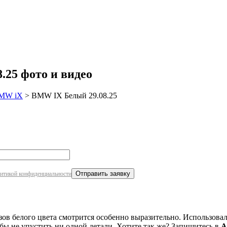
робнее
25 фото и видео
MW iX
>
BMW IX Белый 29.08.25
итикой конфиденциальности
ов белого цвета смотрится особенно выразительно. Использова
бы не упустить ни одной детали. Хотите так же? Запишитесь в
А