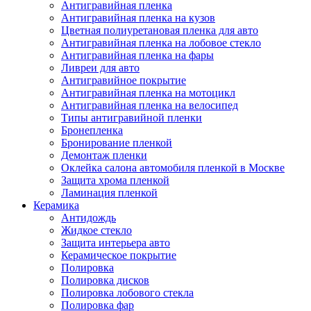
Антигравийная пленка
Антигравийная пленка на кузов
Цветная полиуретановая пленка для авто
Антигравийная пленка на лобовое стекло
Антигравийная пленка на фары
Ливреи для авто
Антигравийное покрытие
Антигравийная пленка на мотоцикл
Антигравийная пленка на велосипед
Типы антигравийной пленки
Бронепленка
Бронирование пленкой
Демонтаж пленки
Оклейка салона автомобиля пленкой в Москве
Защита хрома пленкой
Ламинация пленкой
Керамика
Антидождь
Жидкое стекло
Защита интерьера авто
Керамическое покрытие
Полировка
Полировка дисков
Полировка лобового стекла
Полировка фар