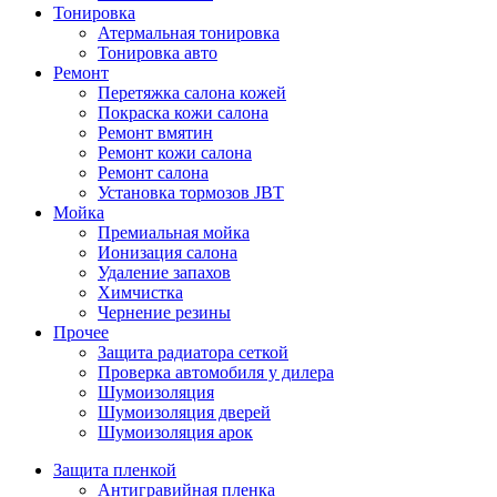
Тонировка
Атермальная тонировка
Тонировка авто
Ремонт
Перетяжка салона кожей
Покраска кожи салона
Ремонт вмятин
Ремонт кожи салона
Ремонт салона
Установка тормозов JBT
Мойка
Премиальная мойка
Ионизация салона
Удаление запахов
Химчистка
Чернение резины
Прочее
Защита радиатора сеткой
Проверка автомобиля у дилера
Шумоизоляция
Шумоизоляция дверей
Шумоизоляция арок
Защита пленкой
Антигравийная пленка