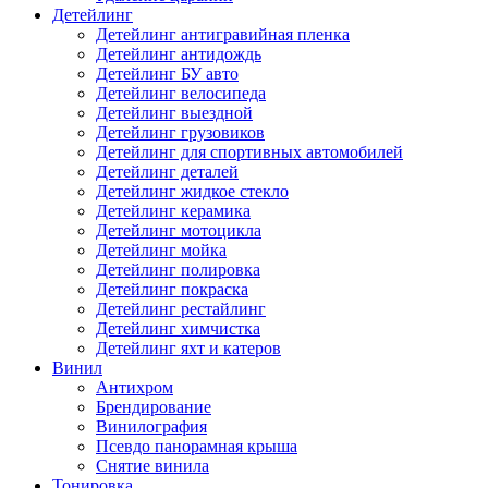
Детейлинг
Детейлинг антигравийная пленка
Детейлинг антидождь
Детейлинг БУ авто
Детейлинг велосипеда
Детейлинг выездной
Детейлинг грузовиков
Детейлинг для спортивных автомобилей
Детейлинг деталей
Детейлинг жидкое стекло
Детейлинг керамика
Детейлинг мотоцикла
Детейлинг мойка
Детейлинг полировка
Детейлинг покраска
Детейлинг рестайлинг
Детейлинг химчистка
Детейлинг яхт и катеров
Винил
Антихром
Брендирование
Винилография
Псевдо панорамная крыша
Снятие винила
Тонировка