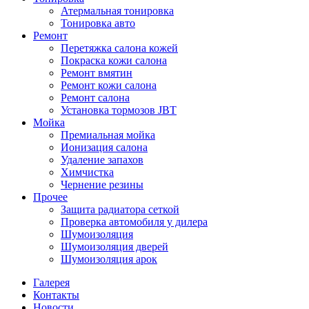
Атермальная тонировка
Тонировка авто
Ремонт
Перетяжка салона кожей
Покраска кожи салона
Ремонт вмятин
Ремонт кожи салона
Ремонт салона
Установка тормозов JBT
Мойка
Премиальная мойка
Ионизация салона
Удаление запахов
Химчистка
Чернение резины
Прочее
Защита радиатора сеткой
Проверка автомобиля у дилера
Шумоизоляция
Шумоизоляция дверей
Шумоизоляция арок
Галерея
Контакты
Новости