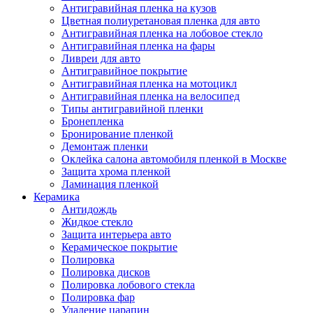
Антигравийная пленка на кузов
Цветная полиуретановая пленка для авто
Антигравийная пленка на лобовое стекло
Антигравийная пленка на фары
Ливреи для авто
Антигравийное покрытие
Антигравийная пленка на мотоцикл
Антигравийная пленка на велосипед
Типы антигравийной пленки
Бронепленка
Бронирование пленкой
Демонтаж пленки
Оклейка салона автомобиля пленкой в Москве
Защита хрома пленкой
Ламинация пленкой
Керамика
Антидождь
Жидкое стекло
Защита интерьера авто
Керамическое покрытие
Полировка
Полировка дисков
Полировка лобового стекла
Полировка фар
Удаление царапин