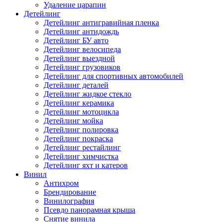
Удаление царапин
Детейлинг
Детейлинг антигравийная пленка
Детейлинг антидождь
Детейлинг БУ авто
Детейлинг велосипеда
Детейлинг выездной
Детейлинг грузовиков
Детейлинг для спортивных автомобилей
Детейлинг деталей
Детейлинг жидкое стекло
Детейлинг керамика
Детейлинг мотоцикла
Детейлинг мойка
Детейлинг полировка
Детейлинг покраска
Детейлинг рестайлинг
Детейлинг химчистка
Детейлинг яхт и катеров
Винил
Антихром
Брендирование
Винилография
Псевдо панорамная крыша
Снятие винила