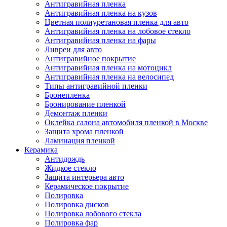
Антигравийная пленка
Антигравийная пленка на кузов
Цветная полиуретановая пленка для авто
Антигравийная пленка на лобовое стекло
Антигравийная пленка на фары
Ливреи для авто
Антигравийное покрытие
Антигравийная пленка на мотоцикл
Антигравийная пленка на велосипед
Типы антигравийной пленки
Бронепленка
Бронирование пленкой
Демонтаж пленки
Оклейка салона автомобиля пленкой в Москве
Защита хрома пленкой
Ламинация пленкой
Керамика
Антидождь
Жидкое стекло
Защита интерьера авто
Керамическое покрытие
Полировка
Полировка дисков
Полировка лобового стекла
Полировка фар