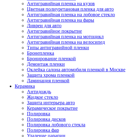
Антигравийная пленка на кузов
Цветная полиуретановая пленка для авто
Антигравийная пленка на лобовое стекло
Антигравийная пленка на фары
Ливреи для авто
Антигравийное покрытие
Антигравийная пленка на мотоцикл
Антигравийная пленка на велосипед
Типы антигравийной пленки
Бронепленка
Бронирование пленкой
Демонтаж пленки
Оклейка салона автомобиля пленкой в Москве
Защита хрома пленкой
Ламинация пленкой
Керамика
Антидождь
Жидкое стекло
Защита интерьера авто
Керамическое покрытие
Полировка
Полировка дисков
Полировка лобового стекла
Полировка фар
Удаление царапин