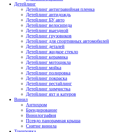
Детейлинг
Детейлинг антигравийная пленка
Детейлинг антидождь
Детейлинг БУ авто
Детейлинг велосипеда
Детейлинг выездной
Детейлинг грузовиков
Детейлинг для спортивных автомобилей
Детейлинг деталей
Детейлинг жидкое стекло
Детейлинг керамика
Детейлинг мотоцикла
Детейлинг мойка
Детейлинг полировка
Детейлинг покраска
Детейлинг рестайлинг
Детейлинг химчистка
Детейлинг яхт и катеров
Винил
Антихром
Брендирование
Винилография
Псевдо панорамная крыша
Снятие винила
Тонировка