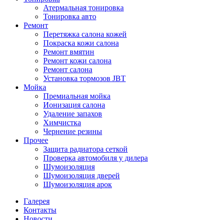
Атермальная тонировка
Тонировка авто
Ремонт
Перетяжка салона кожей
Покраска кожи салона
Ремонт вмятин
Ремонт кожи салона
Ремонт салона
Установка тормозов JBT
Мойка
Премиальная мойка
Ионизация салона
Удаление запахов
Химчистка
Чернение резины
Прочее
Защита радиатора сеткой
Проверка автомобиля у дилера
Шумоизоляция
Шумоизоляция дверей
Шумоизоляция арок
Галерея
Контакты
Новости