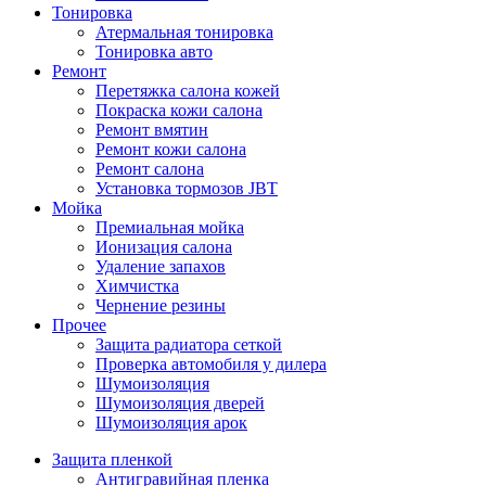
Тонировка
Атермальная тонировка
Тонировка авто
Ремонт
Перетяжка салона кожей
Покраска кожи салона
Ремонт вмятин
Ремонт кожи салона
Ремонт салона
Установка тормозов JBT
Мойка
Премиальная мойка
Ионизация салона
Удаление запахов
Химчистка
Чернение резины
Прочее
Защита радиатора сеткой
Проверка автомобиля у дилера
Шумоизоляция
Шумоизоляция дверей
Шумоизоляция арок
Защита пленкой
Антигравийная пленка