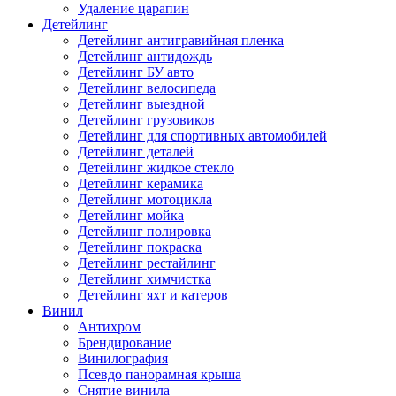
Удаление царапин
Детейлинг
Детейлинг антигравийная пленка
Детейлинг антидождь
Детейлинг БУ авто
Детейлинг велосипеда
Детейлинг выездной
Детейлинг грузовиков
Детейлинг для спортивных автомобилей
Детейлинг деталей
Детейлинг жидкое стекло
Детейлинг керамика
Детейлинг мотоцикла
Детейлинг мойка
Детейлинг полировка
Детейлинг покраска
Детейлинг рестайлинг
Детейлинг химчистка
Детейлинг яхт и катеров
Винил
Антихром
Брендирование
Винилография
Псевдо панорамная крыша
Снятие винила