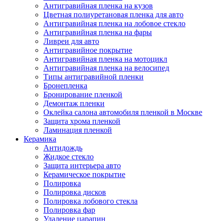
Антигравийная пленка на кузов
Цветная полиуретановая пленка для авто
Антигравийная пленка на лобовое стекло
Антигравийная пленка на фары
Ливреи для авто
Антигравийное покрытие
Антигравийная пленка на мотоцикл
Антигравийная пленка на велосипед
Типы антигравийной пленки
Бронепленка
Бронирование пленкой
Демонтаж пленки
Оклейка салона автомобиля пленкой в Москве
Защита хрома пленкой
Ламинация пленкой
Керамика
Антидождь
Жидкое стекло
Защита интерьера авто
Керамическое покрытие
Полировка
Полировка дисков
Полировка лобового стекла
Полировка фар
Удаление царапин