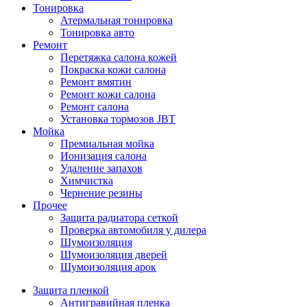
Тонировка
Атермальная тонировка
Тонировка авто
Ремонт
Перетяжка салона кожей
Покраска кожи салона
Ремонт вмятин
Ремонт кожи салона
Ремонт салона
Установка тормозов JBT
Мойка
Премиальная мойка
Ионизация салона
Удаление запахов
Химчистка
Чернение резины
Прочее
Защита радиатора сеткой
Проверка автомобиля у дилера
Шумоизоляция
Шумоизоляция дверей
Шумоизоляция арок
Защита пленкой
Антигравийная пленка