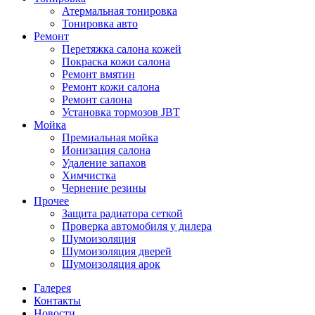
Атермальная тонировка
Тонировка авто
Ремонт
Перетяжка салона кожей
Покраска кожи салона
Ремонт вмятин
Ремонт кожи салона
Ремонт салона
Установка тормозов JBT
Мойка
Премиальная мойка
Ионизация салона
Удаление запахов
Химчистка
Чернение резины
Прочее
Защита радиатора сеткой
Проверка автомобиля у дилера
Шумоизоляция
Шумоизоляция дверей
Шумоизоляция арок
Галерея
Контакты
Новости