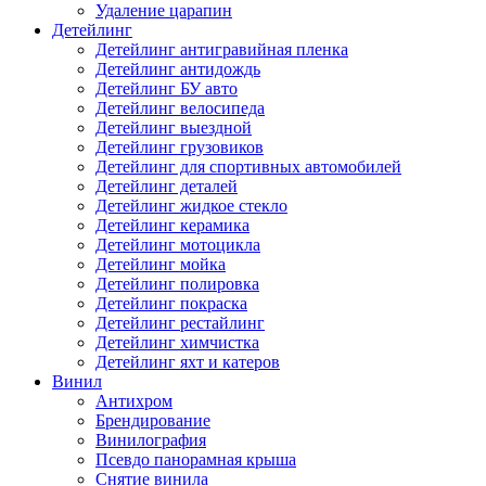
Удаление царапин
Детейлинг
Детейлинг антигравийная пленка
Детейлинг антидождь
Детейлинг БУ авто
Детейлинг велосипеда
Детейлинг выездной
Детейлинг грузовиков
Детейлинг для спортивных автомобилей
Детейлинг деталей
Детейлинг жидкое стекло
Детейлинг керамика
Детейлинг мотоцикла
Детейлинг мойка
Детейлинг полировка
Детейлинг покраска
Детейлинг рестайлинг
Детейлинг химчистка
Детейлинг яхт и катеров
Винил
Антихром
Брендирование
Винилография
Псевдо панорамная крыша
Снятие винила