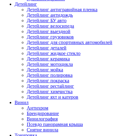
Детейлинг
Детейлинг антигравийная пленка
Детейлинг антидождь
Детейлинг БУ авто
Детейлинг велосипеда
Детейлинг выездной
Детейлинг грузовиков
Детейлинг для спортивных автомобилей
Детейлинг деталей
Детейлинг жидкое стекло
Детейлинг керамика
Детейлинг мотоцикла
Детейлинг мойка
Детейлинг полировка
Детейлинг покраска
Детейлинг рестайлинг
Детейлинг химчистка
Детейлинг яхт и катеров
Винил
Антихром
Брендирование
Винилография
Псевдо панорамная крыша
Снятие винила
Тонировка