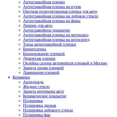
Антигравийная пленка
Антигравийная пленка на кузов
Цветная полиуретановая пленка для авто
Антигравийная пленка на лобовое стекло
Антигравийная пленка на фары
Ливреи для авто
Антигравийное покрытие
Антигравийная пленка на мотоцикл
Антигравийная пленка на велосипед
Типы антигравийной пленки
Бронепленка
Бронирование пленкой
Демонтаж пленки
Оклейка салона автомобиля пленкой в Москве
Защита хрома пленкой
Ламинация пленкой
Керамика
Антидождь
Жидкое стекло
Защита интерьера авто
Керамическое покрытие
Полировка
Полировка дисков
Полировка лобового стекла
Полировка фар