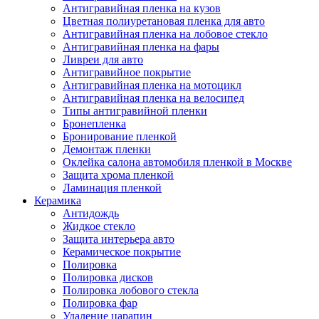
Антигравийная пленка на кузов
Цветная полиуретановая пленка для авто
Антигравийная пленка на лобовое стекло
Антигравийная пленка на фары
Ливреи для авто
Антигравийное покрытие
Антигравийная пленка на мотоцикл
Антигравийная пленка на велосипед
Типы антигравийной пленки
Бронепленка
Бронирование пленкой
Демонтаж пленки
Оклейка салона автомобиля пленкой в Москве
Защита хрома пленкой
Ламинация пленкой
Керамика
Антидождь
Жидкое стекло
Защита интерьера авто
Керамическое покрытие
Полировка
Полировка дисков
Полировка лобового стекла
Полировка фар
Удаление царапин