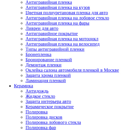
Антигравийная пленка
Антигравийная пленка на кузов
Цветная полиуретановая пленка для авто
Антигравийная пленка на лобовое стекло
Антигравийная пленка на фары
Ливреи для авто
Антигравийное покрытие
Антигравийная пленка на мотоцикл
Антигравийная пленка на велосипед
Типы антигравийной пленки
Бронепленка
Бронирование пленкой
Демонтаж пленки
Оклейка салона автомобиля пленкой в Москве
Защита хрома пленкой
Ламинация пленкой
Керамика
Антидождь
Жидкое стекло
Защита интерьера авто
Керамическое покрытие
Полировка
Полировка дисков
Полировка лобового стекла
Полировка фар