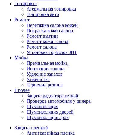
Тонировка
Атермальная тонировка
Тонировка авто
Ремонт
Перетяжка салона кожей
Покраска кожи салона
Ремонт вмятин
Ремонт кожи салона
Ремонт салона
Установка тормозов JBT
Мойка
Премиальная мойка
Ионизация салона
Удаление запахов
Химчистка
Чернение резины
Прочее
Защита радиатора сеткой
Проверка автомобиля у дилера
Шумоизоляция
Шумоизоляция дверей
Шумоизоляция арок
Защита пленкой
Антигравийная пленка