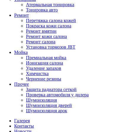
Атермальная тонировка
Тонировка авто
Ремонт
Перетяжка салона кожей
Покраска кожи салона
Ремонт вмятин
Ремонт кожи салона
Ремонт салона
Установка тормозов JBT
Мойка
Премиальная мойка
Ионизация салона
Удаление запахов
Химчистка
Чернение резины
Прочее
Защита радиатора сеткой
Проверка автомобиля у дилера
Шумоизоляция
Шумоизоляция дверей
Шумоизоляция арок
Галерея
Контакты
Новости