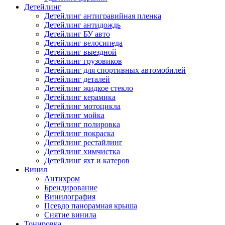
Детейлинг
Детейлинг антигравийная пленка
Детейлинг антидождь
Детейлинг БУ авто
Детейлинг велосипеда
Детейлинг выездной
Детейлинг грузовиков
Детейлинг для спортивных автомобилей
Детейлинг деталей
Детейлинг жидкое стекло
Детейлинг керамика
Детейлинг мотоцикла
Детейлинг мойка
Детейлинг полировка
Детейлинг покраска
Детейлинг рестайлинг
Детейлинг химчистка
Детейлинг яхт и катеров
Винил
Антихром
Брендирование
Винилография
Псевдо панорамная крыша
Снятие винила
Тонировка