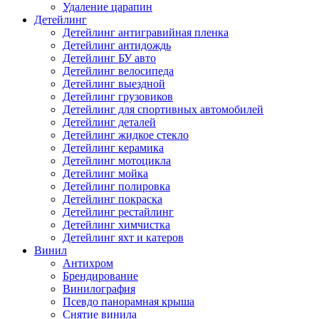
Удаление царапин
Детейлинг
Детейлинг антигравийная пленка
Детейлинг антидождь
Детейлинг БУ авто
Детейлинг велосипеда
Детейлинг выездной
Детейлинг грузовиков
Детейлинг для спортивных автомобилей
Детейлинг деталей
Детейлинг жидкое стекло
Детейлинг керамика
Детейлинг мотоцикла
Детейлинг мойка
Детейлинг полировка
Детейлинг покраска
Детейлинг рестайлинг
Детейлинг химчистка
Детейлинг яхт и катеров
Винил
Антихром
Брендирование
Винилография
Псевдо панорамная крыша
Снятие винила