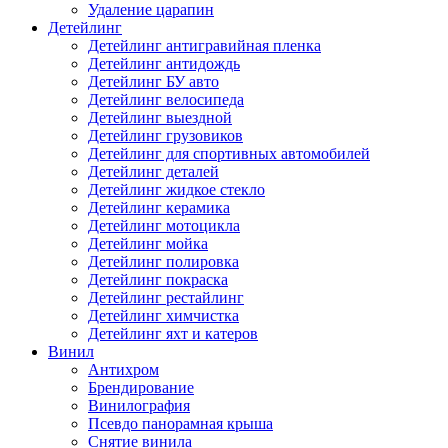
Удаление царапин
Детейлинг
Детейлинг антигравийная пленка
Детейлинг антидождь
Детейлинг БУ авто
Детейлинг велосипеда
Детейлинг выездной
Детейлинг грузовиков
Детейлинг для спортивных автомобилей
Детейлинг деталей
Детейлинг жидкое стекло
Детейлинг керамика
Детейлинг мотоцикла
Детейлинг мойка
Детейлинг полировка
Детейлинг покраска
Детейлинг рестайлинг
Детейлинг химчистка
Детейлинг яхт и катеров
Винил
Антихром
Брендирование
Винилография
Псевдо панорамная крыша
Снятие винила