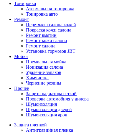
Тонировка
Атермальная тонировка
Тонировка авто
Ремонт
Перетяжка салона кожей
Покраска кожи салона
Ремонт вмятин
Ремонт кожи салона
Ремонт салона
Установка тормозов JBT
Мойка
Премиальная мойка
Ионизация салона
Удаление запахов
Химчистка
Чернение резины
Прочее
Защита радиатора сеткой
Проверка автомобиля у дилера
Шумоизоляция
Шумоизоляция дверей
Шумоизоляция арок
Защита пленкой
Антигравийная пленка