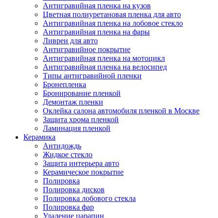
Антигравийная пленка на кузов
Цветная полиуретановая пленка для авто
Антигравийная пленка на лобовое стекло
Антигравийная пленка на фары
Ливреи для авто
Антигравийное покрытие
Антигравийная пленка на мотоцикл
Антигравийная пленка на велосипед
Типы антигравийной пленки
Бронепленка
Бронирование пленкой
Демонтаж пленки
Оклейка салона автомобиля пленкой в Москве
Защита хрома пленкой
Ламинация пленкой
Керамика
Антидождь
Жидкое стекло
Защита интерьера авто
Керамическое покрытие
Полировка
Полировка дисков
Полировка лобового стекла
Полировка фар
Удаление царапин