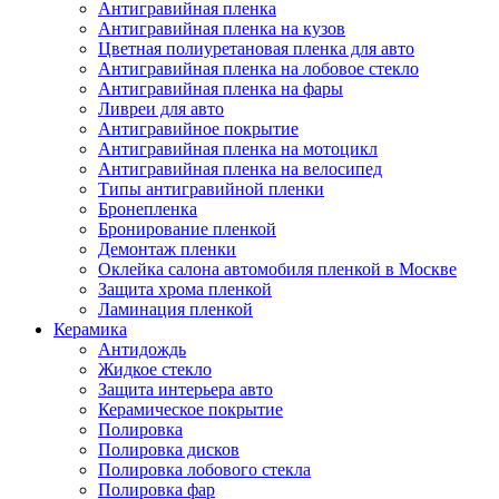
Антигравийная пленка
Антигравийная пленка на кузов
Цветная полиуретановая пленка для авто
Антигравийная пленка на лобовое стекло
Антигравийная пленка на фары
Ливреи для авто
Антигравийное покрытие
Антигравийная пленка на мотоцикл
Антигравийная пленка на велосипед
Типы антигравийной пленки
Бронепленка
Бронирование пленкой
Демонтаж пленки
Оклейка салона автомобиля пленкой в Москве
Защита хрома пленкой
Ламинация пленкой
Керамика
Антидождь
Жидкое стекло
Защита интерьера авто
Керамическое покрытие
Полировка
Полировка дисков
Полировка лобового стекла
Полировка фар