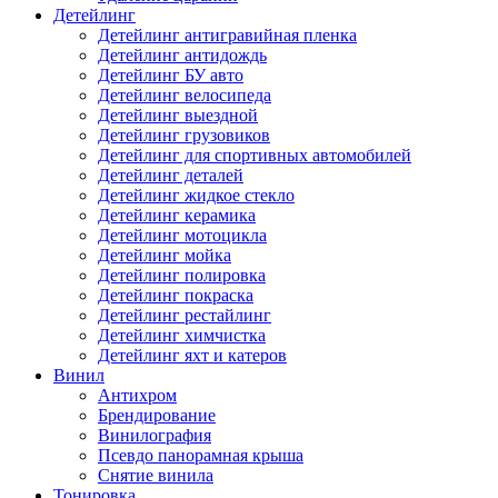
Детейлинг
Детейлинг антигравийная пленка
Детейлинг антидождь
Детейлинг БУ авто
Детейлинг велосипеда
Детейлинг выездной
Детейлинг грузовиков
Детейлинг для спортивных автомобилей
Детейлинг деталей
Детейлинг жидкое стекло
Детейлинг керамика
Детейлинг мотоцикла
Детейлинг мойка
Детейлинг полировка
Детейлинг покраска
Детейлинг рестайлинг
Детейлинг химчистка
Детейлинг яхт и катеров
Винил
Антихром
Брендирование
Винилография
Псевдо панорамная крыша
Снятие винила
Тонировка