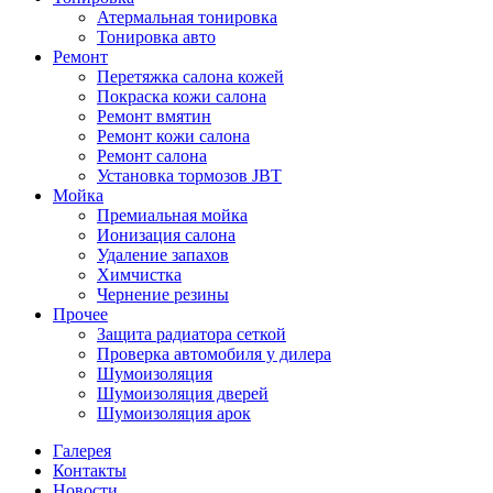
Атермальная тонировка
Тонировка авто
Ремонт
Перетяжка салона кожей
Покраска кожи салона
Ремонт вмятин
Ремонт кожи салона
Ремонт салона
Установка тормозов JBT
Мойка
Премиальная мойка
Ионизация салона
Удаление запахов
Химчистка
Чернение резины
Прочее
Защита радиатора сеткой
Проверка автомобиля у дилера
Шумоизоляция
Шумоизоляция дверей
Шумоизоляция арок
Галерея
Контакты
Новости