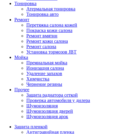
Тонировка
Атермальная тонировка
Тонировка авто
Ремонт
Перетяжка салона кожей
Покраска кожи салона
Ремонт вмятин
Ремонт кожи салона
Ремонт салона
Установка тормозов JBT
Мойка
Премиальная мойка
Ионизация салона
Удаление запахов
Химчистка
Чернение резины
Прочее
Защита радиатора сеткой
Проверка автомобиля у дилера
Шумоизоляция
Шумоизоляция дверей
Шумоизоляция арок
Защита пленкой
Антигравийная пленка