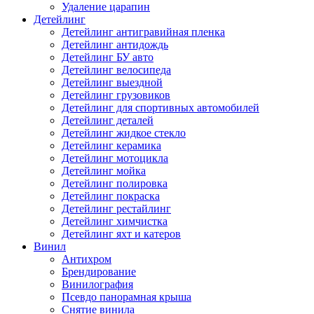
Удаление царапин
Детейлинг
Детейлинг антигравийная пленка
Детейлинг антидождь
Детейлинг БУ авто
Детейлинг велосипеда
Детейлинг выездной
Детейлинг грузовиков
Детейлинг для спортивных автомобилей
Детейлинг деталей
Детейлинг жидкое стекло
Детейлинг керамика
Детейлинг мотоцикла
Детейлинг мойка
Детейлинг полировка
Детейлинг покраска
Детейлинг рестайлинг
Детейлинг химчистка
Детейлинг яхт и катеров
Винил
Антихром
Брендирование
Винилография
Псевдо панорамная крыша
Снятие винила