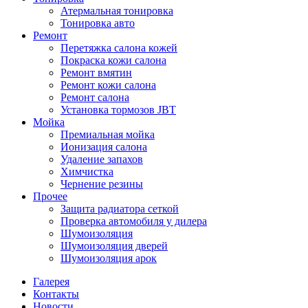
Атермальная тонировка
Тонировка авто
Ремонт
Перетяжка салона кожей
Покраска кожи салона
Ремонт вмятин
Ремонт кожи салона
Ремонт салона
Установка тормозов JBT
Мойка
Премиальная мойка
Ионизация салона
Удаление запахов
Химчистка
Чернение резины
Прочее
Защита радиатора сеткой
Проверка автомобиля у дилера
Шумоизоляция
Шумоизоляция дверей
Шумоизоляция арок
Галерея
Контакты
Новости