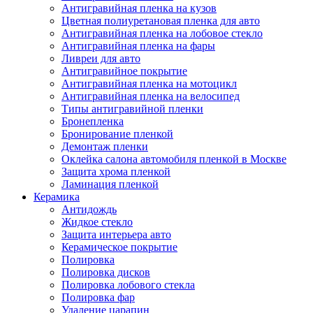
Антигравийная пленка на кузов
Цветная полиуретановая пленка для авто
Антигравийная пленка на лобовое стекло
Антигравийная пленка на фары
Ливреи для авто
Антигравийное покрытие
Антигравийная пленка на мотоцикл
Антигравийная пленка на велосипед
Типы антигравийной пленки
Бронепленка
Бронирование пленкой
Демонтаж пленки
Оклейка салона автомобиля пленкой в Москве
Защита хрома пленкой
Ламинация пленкой
Керамика
Антидождь
Жидкое стекло
Защита интерьера авто
Керамическое покрытие
Полировка
Полировка дисков
Полировка лобового стекла
Полировка фар
Удаление царапин