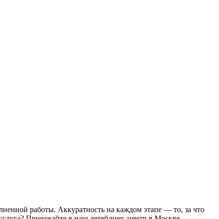
лненной работы. Аккуратность на каждом этапе — то, за что
услуга? Приезжайте в наш детейлинг-центр в Москве.