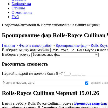
Библиотека
Отзывы
О компании
FAQ
Подготовь автомобиль к лету сэкономив на наших акциях!
под
Бронирование фар Rolls-Royce Cullinan 
Главная
>
Фото и видео работ
>
Бронирование фар
>
Rolls Royc
Выберите марку автомобиля
Выберите услугу
Рассчитать стоимость
Первой цифрой не должна быть 8
согласен с
пол
Rolls-Royce Cullinan Черный 15.01.26
Взяли в работу Rolls Royce Cullinan: услуга
Бронирование фар
нас выбирают снова. В
Автобеззабот
работаем круглосуточно и