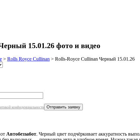
робнее
Черный 15.01.26 фото и видео
e
>
Rolls Royce Cullinan
>
Rolls-Royce Cullinan Черный 15.01.26
итикой конфиденциальности
от
Автобеззабот
. Черный цвет подчёркивает аккуратность выпо
 без выходных — привозите авто в удобное время. Нужна такая 