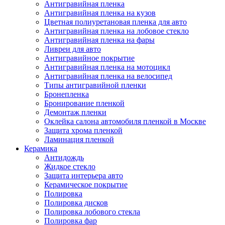
Антигравийная пленка
Антигравийная пленка на кузов
Цветная полиуретановая пленка для авто
Антигравийная пленка на лобовое стекло
Антигравийная пленка на фары
Ливреи для авто
Антигравийное покрытие
Антигравийная пленка на мотоцикл
Антигравийная пленка на велосипед
Типы антигравийной пленки
Бронепленка
Бронирование пленкой
Демонтаж пленки
Оклейка салона автомобиля пленкой в Москве
Защита хрома пленкой
Ламинация пленкой
Керамика
Антидождь
Жидкое стекло
Защита интерьера авто
Керамическое покрытие
Полировка
Полировка дисков
Полировка лобового стекла
Полировка фар