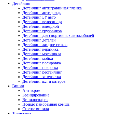
Детейлинг
Детейлинг антигравийная пленка
Детейлинг антидождь
Детейлинг БУ авто
Детейлинг велосипеда
Детейлинг выездной
Детейлинг грузовиков
Детейлинг для спортивных автомобилей
Детейлинг деталей
Детейлинг жидкое стекло
Детейлинг керамика
Детейлинг мотоцикла
Детейлинг мойка
Детейлинг полировка
Детейлинг покраска
Детейлинг рестайлинг
Детейлинг химчистка
Детейлинг яхт и катеров
Винил
Антихром
Брендирование
Винилография
Псевдо панорамная крыша
Снятие винила
Тонировка