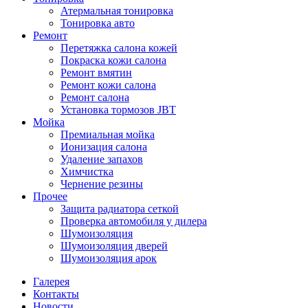
Атермальная тонировка
Тонировка авто
Ремонт
Перетяжка салона кожей
Покраска кожи салона
Ремонт вмятин
Ремонт кожи салона
Ремонт салона
Установка тормозов JBT
Мойка
Премиальная мойка
Ионизация салона
Удаление запахов
Химчистка
Чернение резины
Прочее
Защита радиатора сеткой
Проверка автомобиля у дилера
Шумоизоляция
Шумоизоляция дверей
Шумоизоляция арок
Галерея
Контакты
Новости