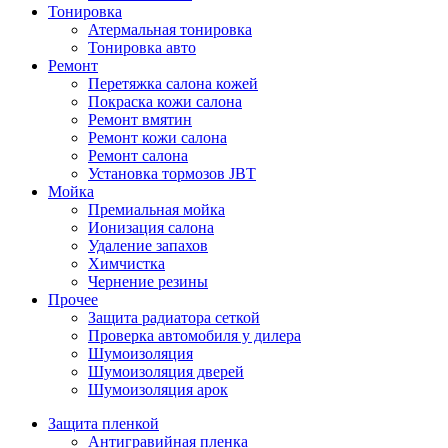
Тонировка
Атермальная тонировка
Тонировка авто
Ремонт
Перетяжка салона кожей
Покраска кожи салона
Ремонт вмятин
Ремонт кожи салона
Ремонт салона
Установка тормозов JBT
Мойка
Премиальная мойка
Ионизация салона
Удаление запахов
Химчистка
Чернение резины
Прочее
Защита радиатора сеткой
Проверка автомобиля у дилера
Шумоизоляция
Шумоизоляция дверей
Шумоизоляция арок
Защита пленкой
Антигравийная пленка