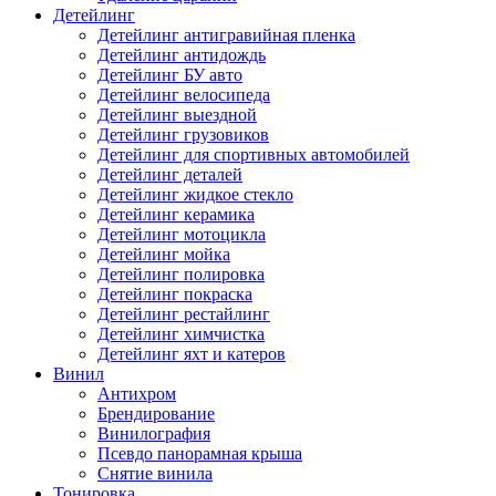
Детейлинг
Детейлинг антигравийная пленка
Детейлинг антидождь
Детейлинг БУ авто
Детейлинг велосипеда
Детейлинг выездной
Детейлинг грузовиков
Детейлинг для спортивных автомобилей
Детейлинг деталей
Детейлинг жидкое стекло
Детейлинг керамика
Детейлинг мотоцикла
Детейлинг мойка
Детейлинг полировка
Детейлинг покраска
Детейлинг рестайлинг
Детейлинг химчистка
Детейлинг яхт и катеров
Винил
Антихром
Брендирование
Винилография
Псевдо панорамная крыша
Снятие винила
Тонировка