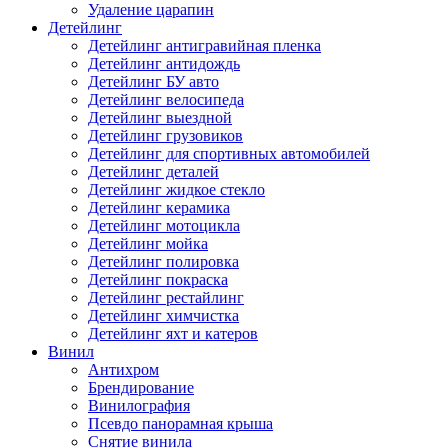
Удаление царапин
Детейлинг
Детейлинг антигравийная пленка
Детейлинг антидождь
Детейлинг БУ авто
Детейлинг велосипеда
Детейлинг выездной
Детейлинг грузовиков
Детейлинг для спортивных автомобилей
Детейлинг деталей
Детейлинг жидкое стекло
Детейлинг керамика
Детейлинг мотоцикла
Детейлинг мойка
Детейлинг полировка
Детейлинг покраска
Детейлинг рестайлинг
Детейлинг химчистка
Детейлинг яхт и катеров
Винил
Антихром
Брендирование
Винилография
Псевдо панорамная крыша
Снятие винила