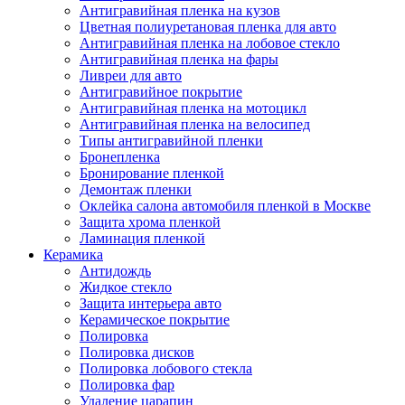
Антигравийная пленка на кузов
Цветная полиуретановая пленка для авто
Антигравийная пленка на лобовое стекло
Антигравийная пленка на фары
Ливреи для авто
Антигравийное покрытие
Антигравийная пленка на мотоцикл
Антигравийная пленка на велосипед
Типы антигравийной пленки
Бронепленка
Бронирование пленкой
Демонтаж пленки
Оклейка салона автомобиля пленкой в Москве
Защита хрома пленкой
Ламинация пленкой
Керамика
Антидождь
Жидкое стекло
Защита интерьера авто
Керамическое покрытие
Полировка
Полировка дисков
Полировка лобового стекла
Полировка фар
Удаление царапин