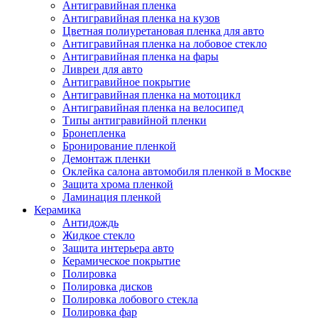
Антигравийная пленка
Антигравийная пленка на кузов
Цветная полиуретановая пленка для авто
Антигравийная пленка на лобовое стекло
Антигравийная пленка на фары
Ливреи для авто
Антигравийное покрытие
Антигравийная пленка на мотоцикл
Антигравийная пленка на велосипед
Типы антигравийной пленки
Бронепленка
Бронирование пленкой
Демонтаж пленки
Оклейка салона автомобиля пленкой в Москве
Защита хрома пленкой
Ламинация пленкой
Керамика
Антидождь
Жидкое стекло
Защита интерьера авто
Керамическое покрытие
Полировка
Полировка дисков
Полировка лобового стекла
Полировка фар