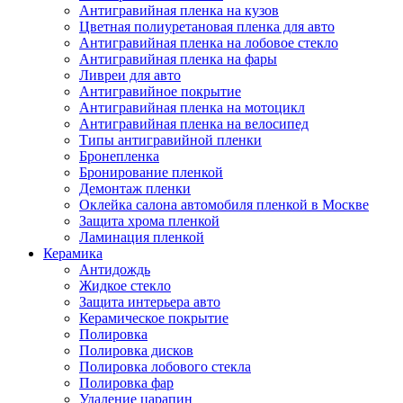
Антигравийная пленка на кузов
Цветная полиуретановая пленка для авто
Антигравийная пленка на лобовое стекло
Антигравийная пленка на фары
Ливреи для авто
Антигравийное покрытие
Антигравийная пленка на мотоцикл
Антигравийная пленка на велосипед
Типы антигравийной пленки
Бронепленка
Бронирование пленкой
Демонтаж пленки
Оклейка салона автомобиля пленкой в Москве
Защита хрома пленкой
Ламинация пленкой
Керамика
Антидождь
Жидкое стекло
Защита интерьера авто
Керамическое покрытие
Полировка
Полировка дисков
Полировка лобового стекла
Полировка фар
Удаление царапин