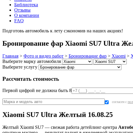
Библиотека
Отзывы
О компании
FAQ
Подготовь автомобиль к лету сэкономив на наших акциях!
под
Бронирование фар Xiaomi SU7 Ultra Жел
Главная
>
Фото и видео работ
>
Бронирование фар
>
Xiaomi
>
X
Выберите марку автомобиля
Выберите услугу
Рассчитать стоимость
Первой цифрой не должна быть 8
согласен с
пол
Xiaomi SU7 Ultra Желтый 16.08.25
Желтый Xiaomi SU7 — свежая работа детейлинг-центра
Автобе
опытные мастера — результат радует в ежедневной эксплуатац