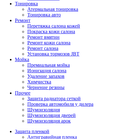
Тонировка
Атермальная тонировка
Тонировка авто
Ремонт
Перетяжка салона кожей
Покраска кожи салона
Ремонт вмятин
Ремонт кожи салона
Ремонт салона
Установка тормозов JBT
Мойка
Премиальная мойка
Ионизация салона
Удаление запахов
Химчистка
Чернение резины
Прочее
Защита радиатора сеткой
Проверка автомобиля у дилера
Шумоизоляция
Шумоизоляция дверей
Шумоизоляция арок
Защита пленкой
Антигравийная пленка