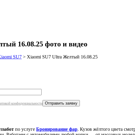
робнее
тый 16.08.25 фото и видео
iaomi SU7
>
Xiaomi SU7 Ultra Желтый 16.08.25
итикой конфиденциальности
ззабот
по услуге
Бронирование фар
. Кузов жёлтого цвета смо
ии. Работаем с автомобилями любой марки — от массовых моделе