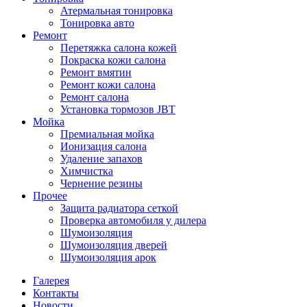
Атермальная тонировка
Тонировка авто
Ремонт
Перетяжка салона кожей
Покраска кожи салона
Ремонт вмятин
Ремонт кожи салона
Ремонт салона
Установка тормозов JBT
Мойка
Премиальная мойка
Ионизация салона
Удаление запахов
Химчистка
Чернение резины
Прочее
Защита радиатора сеткой
Проверка автомобиля у дилера
Шумоизоляция
Шумоизоляция дверей
Шумоизоляция арок
Галерея
Контакты
Новости