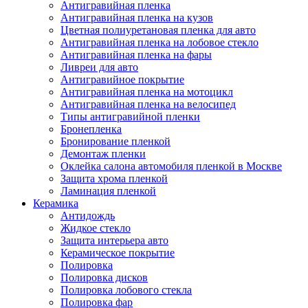
Антигравийная пленка
Антигравийная пленка на кузов
Цветная полиуретановая пленка для авто
Антигравийная пленка на лобовое стекло
Антигравийная пленка на фары
Ливреи для авто
Антигравийное покрытие
Антигравийная пленка на мотоцикл
Антигравийная пленка на велосипед
Типы антигравийной пленки
Бронепленка
Бронирование пленкой
Демонтаж пленки
Оклейка салона автомобиля пленкой в Москве
Защита хрома пленкой
Ламинация пленкой
Керамика
Антидождь
Жидкое стекло
Защита интерьера авто
Керамическое покрытие
Полировка
Полировка дисков
Полировка лобового стекла
Полировка фар