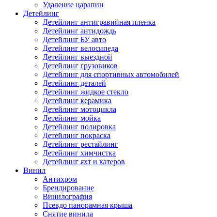
Удаление царапин
Детейлинг
Детейлинг антигравийная пленка
Детейлинг антидождь
Детейлинг БУ авто
Детейлинг велосипеда
Детейлинг выездной
Детейлинг грузовиков
Детейлинг для спортивных автомобилей
Детейлинг деталей
Детейлинг жидкое стекло
Детейлинг керамика
Детейлинг мотоцикла
Детейлинг мойка
Детейлинг полировка
Детейлинг покраска
Детейлинг рестайлинг
Детейлинг химчистка
Детейлинг яхт и катеров
Винил
Антихром
Брендирование
Винилография
Псевдо панорамная крыша
Снятие винила