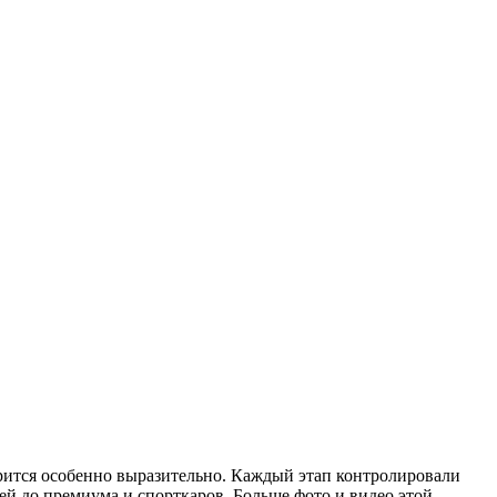
трится особенно выразительно. Каждый этап контролировали
й до премиума и спорткаров. Больше фото и видео этой