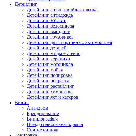
Детейлинг
Детейлинг антигравийная пленка
Детейлинг антидождь
Детейлинг БУ авто
Детейлинг велосипеда
Детейлинг выездной
Детейлинг грузовиков
Детейлинг для спортивных автомобилей
Детейлинг деталей
Детейлинг жидкое стекло
Детейлинг керамика
Детейлинг мотоцикла
Детейлинг мойка
Детейлинг полировка
Детейлинг покраска
Детейлинг рестайлинг
Детейлинг химчистка
Детейлинг яхт и катеров
Винил
Антихром
Брендирование
Винилография
Псевдо панорамная крыша
Снятие винила
Тонировка