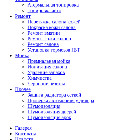
Атермальная тонировка
Тонировка авто
Ремонт
Перетяжка салона кожей
Покраска кожи салона
Ремонт вмятин
Ремонт кожи салона
Ремонт салона
Установка тормозов JBT
Мойка
Премиальная мойка
Ионизация салона
Удаление запахов
Химчистка
Чернение резины
Прочее
Защита радиатора сеткой
Проверка автомобиля у дилера
Шумоизоляция
Шумоизоляция дверей
Шумоизоляция арок
Галерея
Контакты
Новости