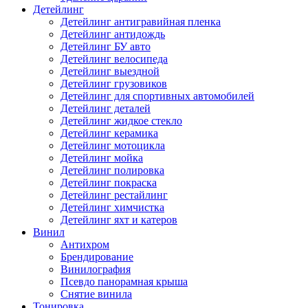
Детейлинг
Детейлинг антигравийная пленка
Детейлинг антидождь
Детейлинг БУ авто
Детейлинг велосипеда
Детейлинг выездной
Детейлинг грузовиков
Детейлинг для спортивных автомобилей
Детейлинг деталей
Детейлинг жидкое стекло
Детейлинг керамика
Детейлинг мотоцикла
Детейлинг мойка
Детейлинг полировка
Детейлинг покраска
Детейлинг рестайлинг
Детейлинг химчистка
Детейлинг яхт и катеров
Винил
Антихром
Брендирование
Винилография
Псевдо панорамная крыша
Снятие винила
Тонировка