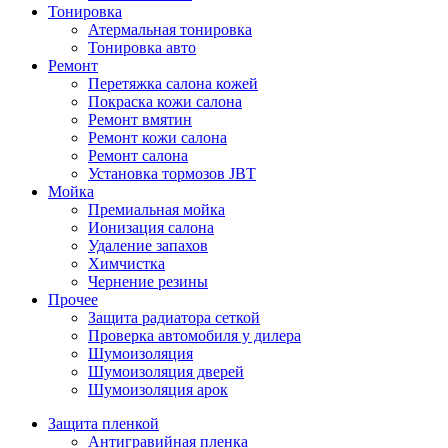
Тонировка
Атермальная тонировка
Тонировка авто
Ремонт
Перетяжка салона кожей
Покраска кожи салона
Ремонт вмятин
Ремонт кожи салона
Ремонт салона
Установка тормозов JBT
Мойка
Премиальная мойка
Ионизация салона
Удаление запахов
Химчистка
Чернение резины
Прочее
Защита радиатора сеткой
Проверка автомобиля у дилера
Шумоизоляция
Шумоизоляция дверей
Шумоизоляция арок
Защита пленкой
Антигравийная пленка