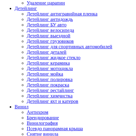
Удаление царапин
Детейлинг
Детейлинг антигравийная пленка
Детейлинг антидождь
Детейлинг БУ авто
Детейлинг велосипеда
Детейлинг выездной
Детейлинг грузовиков
Детейлинг для спортивных автомобилей
Детейлинг деталей
Детейлинг жидкое стекло
Детейлинг керамика
Детейлинг мотоцикла
Детейлинг мойка
Детейлинг полировка
Детейлинг покраска
Детейлинг рестайлинг
Детейлинг химчистка
Детейлинг яхт и катеров
Винил
Антихром
Брендирование
Винилография
Псевдо панорамная крыша
Снятие винила