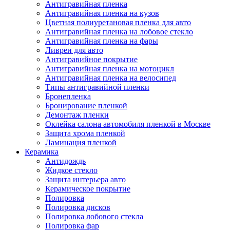
Антигравийная пленка
Антигравийная пленка на кузов
Цветная полиуретановая пленка для авто
Антигравийная пленка на лобовое стекло
Антигравийная пленка на фары
Ливреи для авто
Антигравийное покрытие
Антигравийная пленка на мотоцикл
Антигравийная пленка на велосипед
Типы антигравийной пленки
Бронепленка
Бронирование пленкой
Демонтаж пленки
Оклейка салона автомобиля пленкой в Москве
Защита хрома пленкой
Ламинация пленкой
Керамика
Антидождь
Жидкое стекло
Защита интерьера авто
Керамическое покрытие
Полировка
Полировка дисков
Полировка лобового стекла
Полировка фар