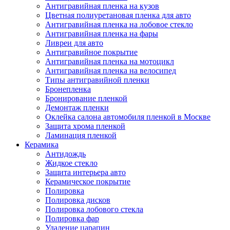
Антигравийная пленка на кузов
Цветная полиуретановая пленка для авто
Антигравийная пленка на лобовое стекло
Антигравийная пленка на фары
Ливреи для авто
Антигравийное покрытие
Антигравийная пленка на мотоцикл
Антигравийная пленка на велосипед
Типы антигравийной пленки
Бронепленка
Бронирование пленкой
Демонтаж пленки
Оклейка салона автомобиля пленкой в Москве
Защита хрома пленкой
Ламинация пленкой
Керамика
Антидождь
Жидкое стекло
Защита интерьера авто
Керамическое покрытие
Полировка
Полировка дисков
Полировка лобового стекла
Полировка фар
Удаление царапин