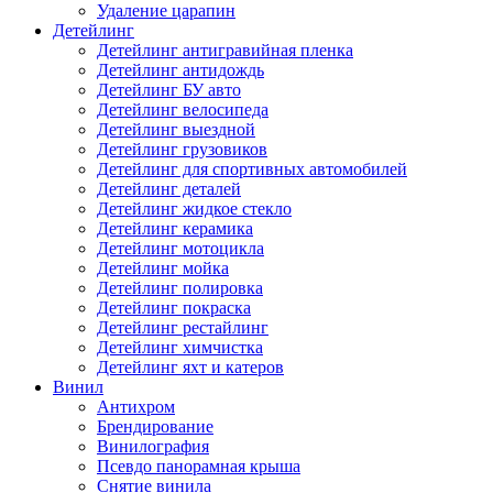
Удаление царапин
Детейлинг
Детейлинг антигравийная пленка
Детейлинг антидождь
Детейлинг БУ авто
Детейлинг велосипеда
Детейлинг выездной
Детейлинг грузовиков
Детейлинг для спортивных автомобилей
Детейлинг деталей
Детейлинг жидкое стекло
Детейлинг керамика
Детейлинг мотоцикла
Детейлинг мойка
Детейлинг полировка
Детейлинг покраска
Детейлинг рестайлинг
Детейлинг химчистка
Детейлинг яхт и катеров
Винил
Антихром
Брендирование
Винилография
Псевдо панорамная крыша
Снятие винила