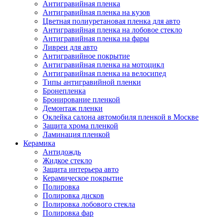
Антигравийная пленка
Антигравийная пленка на кузов
Цветная полиуретановая пленка для авто
Антигравийная пленка на лобовое стекло
Антигравийная пленка на фары
Ливреи для авто
Антигравийное покрытие
Антигравийная пленка на мотоцикл
Антигравийная пленка на велосипед
Типы антигравийной пленки
Бронепленка
Бронирование пленкой
Демонтаж пленки
Оклейка салона автомобиля пленкой в Москве
Защита хрома пленкой
Ламинация пленкой
Керамика
Антидождь
Жидкое стекло
Защита интерьера авто
Керамическое покрытие
Полировка
Полировка дисков
Полировка лобового стекла
Полировка фар