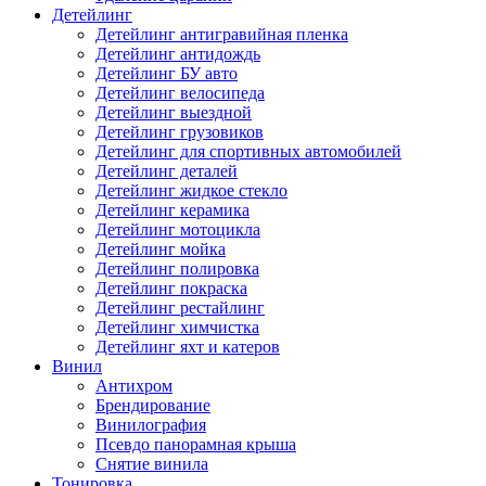
Детейлинг
Детейлинг антигравийная пленка
Детейлинг антидождь
Детейлинг БУ авто
Детейлинг велосипеда
Детейлинг выездной
Детейлинг грузовиков
Детейлинг для спортивных автомобилей
Детейлинг деталей
Детейлинг жидкое стекло
Детейлинг керамика
Детейлинг мотоцикла
Детейлинг мойка
Детейлинг полировка
Детейлинг покраска
Детейлинг рестайлинг
Детейлинг химчистка
Детейлинг яхт и катеров
Винил
Антихром
Брендирование
Винилография
Псевдо панорамная крыша
Снятие винила
Тонировка