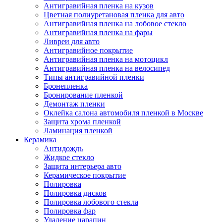
Антигравийная пленка на кузов
Цветная полиуретановая пленка для авто
Антигравийная пленка на лобовое стекло
Антигравийная пленка на фары
Ливреи для авто
Антигравийное покрытие
Антигравийная пленка на мотоцикл
Антигравийная пленка на велосипед
Типы антигравийной пленки
Бронепленка
Бронирование пленкой
Демонтаж пленки
Оклейка салона автомобиля пленкой в Москве
Защита хрома пленкой
Ламинация пленкой
Керамика
Антидождь
Жидкое стекло
Защита интерьера авто
Керамическое покрытие
Полировка
Полировка дисков
Полировка лобового стекла
Полировка фар
Удаление царапин