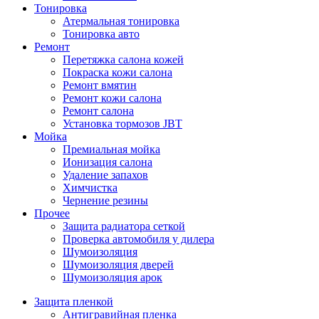
Тонировка
Атермальная тонировка
Тонировка авто
Ремонт
Перетяжка салона кожей
Покраска кожи салона
Ремонт вмятин
Ремонт кожи салона
Ремонт салона
Установка тормозов JBT
Мойка
Премиальная мойка
Ионизация салона
Удаление запахов
Химчистка
Чернение резины
Прочее
Защита радиатора сеткой
Проверка автомобиля у дилера
Шумоизоляция
Шумоизоляция дверей
Шумоизоляция арок
Защита пленкой
Антигравийная пленка