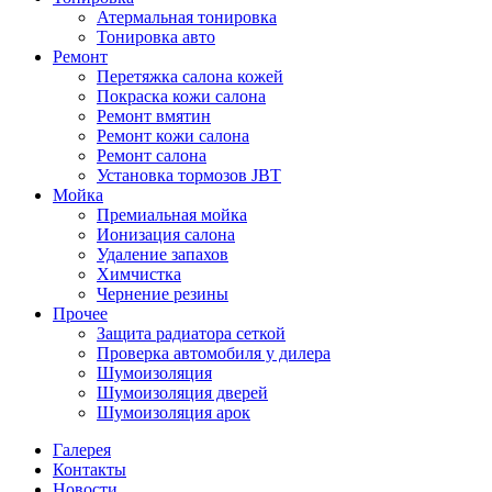
Атермальная тонировка
Тонировка авто
Ремонт
Перетяжка салона кожей
Покраска кожи салона
Ремонт вмятин
Ремонт кожи салона
Ремонт салона
Установка тормозов JBT
Мойка
Премиальная мойка
Ионизация салона
Удаление запахов
Химчистка
Чернение резины
Прочее
Защита радиатора сеткой
Проверка автомобиля у дилера
Шумоизоляция
Шумоизоляция дверей
Шумоизоляция арок
Галерея
Контакты
Новости