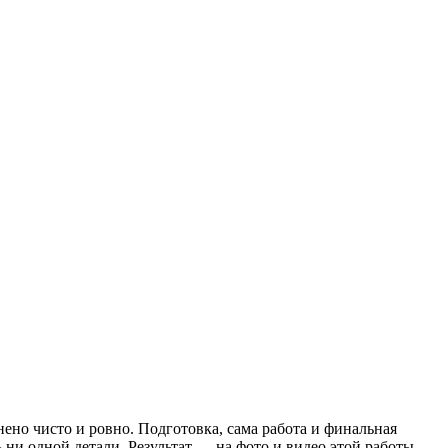
нено чисто и ровно. Подготовка, сама работа и финальная
 ни одной детали. Результат — на фото и видео этой работы