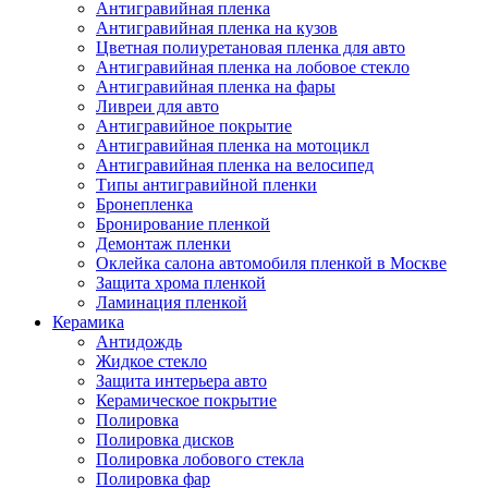
Антигравийная пленка
Антигравийная пленка на кузов
Цветная полиуретановая пленка для авто
Антигравийная пленка на лобовое стекло
Антигравийная пленка на фары
Ливреи для авто
Антигравийное покрытие
Антигравийная пленка на мотоцикл
Антигравийная пленка на велосипед
Типы антигравийной пленки
Бронепленка
Бронирование пленкой
Демонтаж пленки
Оклейка салона автомобиля пленкой в Москве
Защита хрома пленкой
Ламинация пленкой
Керамика
Антидождь
Жидкое стекло
Защита интерьера авто
Керамическое покрытие
Полировка
Полировка дисков
Полировка лобового стекла
Полировка фар