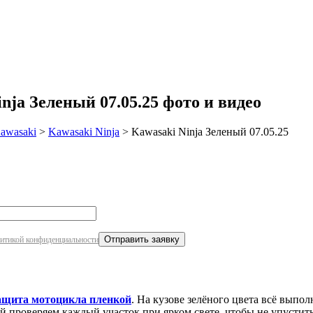
робнее
ja Зеленый 07.05.25 фото и видео
awasaki
>
Kawasaki Ninja
>
Kawasaki Ninja Зеленый 07.05.25
итикой конфиденциальности
ащита мотоцикла пленкой
. На кузове зелёного цвета всё выпол
й проверяем каждый участок при ярком свете, чтобы не упустить