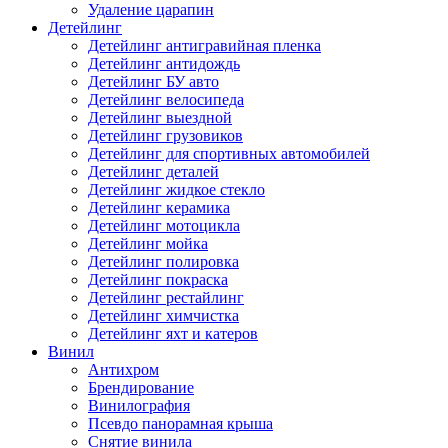
Удаление царапин
Детейлинг
Детейлинг антигравийная пленка
Детейлинг антидождь
Детейлинг БУ авто
Детейлинг велосипеда
Детейлинг выездной
Детейлинг грузовиков
Детейлинг для спортивных автомобилей
Детейлинг деталей
Детейлинг жидкое стекло
Детейлинг керамика
Детейлинг мотоцикла
Детейлинг мойка
Детейлинг полировка
Детейлинг покраска
Детейлинг рестайлинг
Детейлинг химчистка
Детейлинг яхт и катеров
Винил
Антихром
Брендирование
Винилография
Псевдо панорамная крыша
Снятие винила