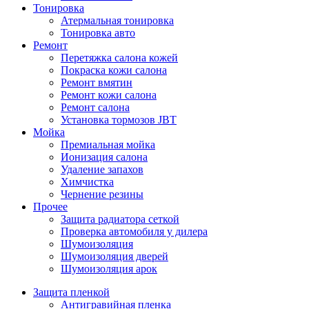
Тонировка
Атермальная тонировка
Тонировка авто
Ремонт
Перетяжка салона кожей
Покраска кожи салона
Ремонт вмятин
Ремонт кожи салона
Ремонт салона
Установка тормозов JBT
Мойка
Премиальная мойка
Ионизация салона
Удаление запахов
Химчистка
Чернение резины
Прочее
Защита радиатора сеткой
Проверка автомобиля у дилера
Шумоизоляция
Шумоизоляция дверей
Шумоизоляция арок
Защита пленкой
Антигравийная пленка