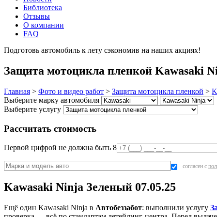
Библиотека
Отзывы
О компании
FAQ
Подготовь автомобиль к лету сэкономив на наших акциях!
под
Защита мотоцикла пленкой Kawasaki Nin
Главная
>
Фото и видео работ
>
Защита мотоцикла пленкой
>
K
Выберите марку автомобиля
Выберите услугу
Рассчитать стоимость
Первой цифрой не должна быть 8
согласен с
пол
Kawasaki Ninja Зеленый 07.05.25
Ещё один Kawasaki Ninja в
Автобеззабот
: выполнили услугу
З
проверка — всё по стандартам детейлинг-центра. Перед выдаче