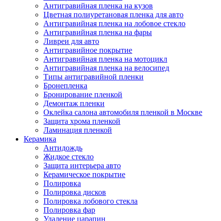
Антигравийная пленка на кузов
Цветная полиуретановая пленка для авто
Антигравийная пленка на лобовое стекло
Антигравийная пленка на фары
Ливреи для авто
Антигравийное покрытие
Антигравийная пленка на мотоцикл
Антигравийная пленка на велосипед
Типы антигравийной пленки
Бронепленка
Бронирование пленкой
Демонтаж пленки
Оклейка салона автомобиля пленкой в Москве
Защита хрома пленкой
Ламинация пленкой
Керамика
Антидождь
Жидкое стекло
Защита интерьера авто
Керамическое покрытие
Полировка
Полировка дисков
Полировка лобового стекла
Полировка фар
Удаление царапин