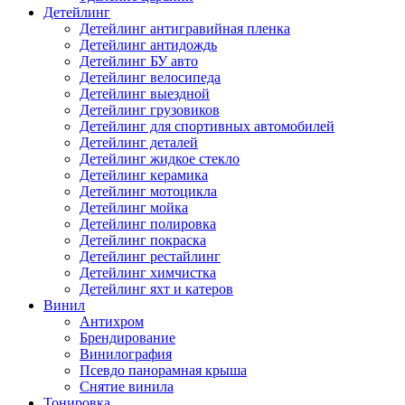
Детейлинг
Детейлинг антигравийная пленка
Детейлинг антидождь
Детейлинг БУ авто
Детейлинг велосипеда
Детейлинг выездной
Детейлинг грузовиков
Детейлинг для спортивных автомобилей
Детейлинг деталей
Детейлинг жидкое стекло
Детейлинг керамика
Детейлинг мотоцикла
Детейлинг мойка
Детейлинг полировка
Детейлинг покраска
Детейлинг рестайлинг
Детейлинг химчистка
Детейлинг яхт и катеров
Винил
Антихром
Брендирование
Винилография
Псевдо панорамная крыша
Снятие винила
Тонировка