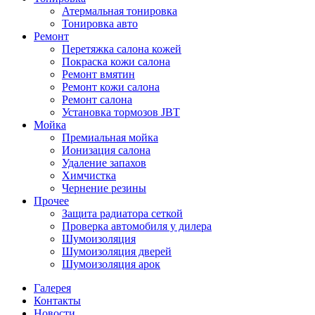
Атермальная тонировка
Тонировка авто
Ремонт
Перетяжка салона кожей
Покраска кожи салона
Ремонт вмятин
Ремонт кожи салона
Ремонт салона
Установка тормозов JBT
Мойка
Премиальная мойка
Ионизация салона
Удаление запахов
Химчистка
Чернение резины
Прочее
Защита радиатора сеткой
Проверка автомобиля у дилера
Шумоизоляция
Шумоизоляция дверей
Шумоизоляция арок
Галерея
Контакты
Новости