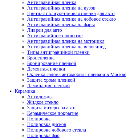
Антигравийная пленка
Антигравийная пленка на кузов
Цветная полиуретановая пленка для авто
Антигравийная пленка на лобовое стекло
Антигравийная пленка на фары
Ливреи для авто
Антигравийное покрытие
Антигравийная пленка на мотоцикл
Антигравийная пленка на велосипед
Типы антигравийной пленки
Бронепленка
Бронирование пленкой
Демонтаж пленки
Оклейка салона автомобиля пленкой в Москве
Защита хрома пленкой
Ламинация пленкой
Керамика
Антидождь
Жидкое стекло
Защита интерьера авто
Керамическое покрытие
Полировка
Полировка дисков
Полировка лобового стекла
Полировка фар