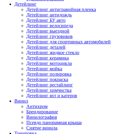
Детейлинг
Детейлинг антигравийная пленка
Детейлинг антидождь
Детейлинг БУ авто
Детейлинг велосипеда
Детейлинг выездной
Детейлинг грузовиков
Детейлинг для спортивных автомобилей
Детейлинг деталей
Детейлинг жидкое стекло
Детейлинг керамика
Детейлинг мотоцикла
Детейлинг мойка
Детейлинг полировка
Детейлинг покраска
Детейлинг рестайлинг
Детейлинг химчистка
Детейлинг яхт и катеров
Винил
Антихром
Брендирование
Винилография
Псевдо панорамная крыша
Снятие винила
Тонировка