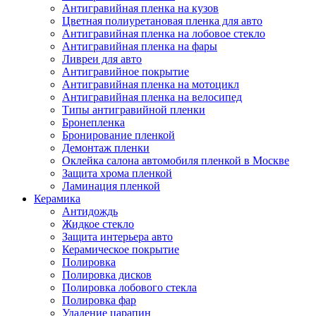
Антигравийная пленка на кузов
Цветная полиуретановая пленка для авто
Антигравийная пленка на лобовое стекло
Антигравийная пленка на фары
Ливреи для авто
Антигравийное покрытие
Антигравийная пленка на мотоцикл
Антигравийная пленка на велосипед
Типы антигравийной пленки
Бронепленка
Бронирование пленкой
Демонтаж пленки
Оклейка салона автомобиля пленкой в Москве
Защита хрома пленкой
Ламинация пленкой
Керамика
Антидождь
Жидкое стекло
Защита интерьера авто
Керамическое покрытие
Полировка
Полировка дисков
Полировка лобового стекла
Полировка фар
Удаление царапин