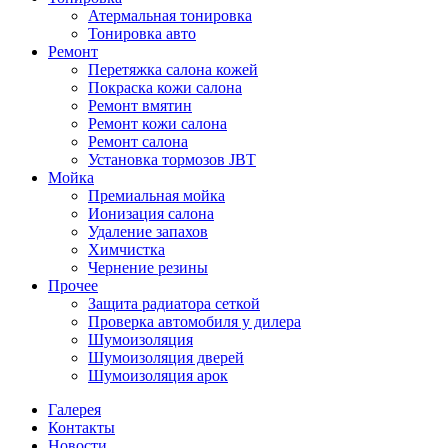
Атермальная тонировка
Тонировка авто
Ремонт
Перетяжка салона кожей
Покраска кожи салона
Ремонт вмятин
Ремонт кожи салона
Ремонт салона
Установка тормозов JBT
Мойка
Премиальная мойка
Ионизация салона
Удаление запахов
Химчистка
Чернение резины
Прочее
Защита радиатора сеткой
Проверка автомобиля у дилера
Шумоизоляция
Шумоизоляция дверей
Шумоизоляция арок
Галерея
Контакты
Новости