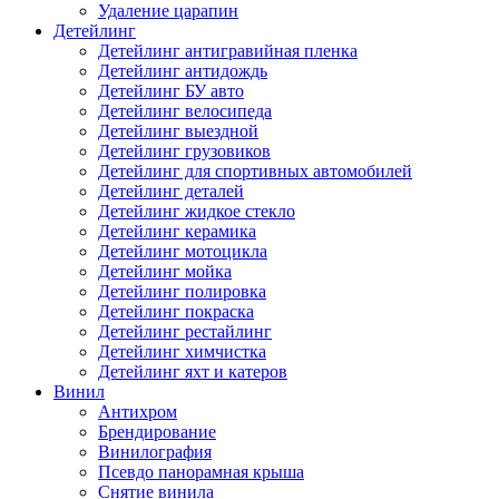
Удаление царапин
Детейлинг
Детейлинг антигравийная пленка
Детейлинг антидождь
Детейлинг БУ авто
Детейлинг велосипеда
Детейлинг выездной
Детейлинг грузовиков
Детейлинг для спортивных автомобилей
Детейлинг деталей
Детейлинг жидкое стекло
Детейлинг керамика
Детейлинг мотоцикла
Детейлинг мойка
Детейлинг полировка
Детейлинг покраска
Детейлинг рестайлинг
Детейлинг химчистка
Детейлинг яхт и катеров
Винил
Антихром
Брендирование
Винилография
Псевдо панорамная крыша
Снятие винила