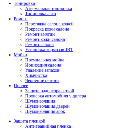
Тонировка
Атермальная тонировка
Тонировка авто
Ремонт
Перетяжка салона кожей
Покраска кожи салона
Ремонт вмятин
Ремонт кожи салона
Ремонт салона
Установка тормозов JBT
Мойка
Премиальная мойка
Ионизация салона
Удаление запахов
Химчистка
Чернение резины
Прочее
Защита радиатора сеткой
Проверка автомобиля у дилера
Шумоизоляция
Шумоизоляция дверей
Шумоизоляция арок
Защита пленкой
Антигравийная пленка