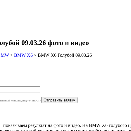
робнее
убой 09.03.26 фото и видео
BMW
>
BMW X6
>
BMW X6 Голубой 09.03.26
итикой конфиденциальности
 показываем результат на фото и видео. На BMW X6 голубого цве
проверяем каждый участок при ярком свете, чтобы не упустить н