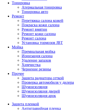
Тонировка
Атермальная тонировка
Тонировка авто
Ремонт
Перетяжка салона кожей
Покраска кожи салона
Ремонт вмятин
Ремонт кожи салона
Ремонт салона
Установка тормозов JBT
Мойка
Премиальная мойка
Ионизация салона
Удаление запахов
Химчистка
Чернение резины
Прочее
Защита радиатора сеткой
Проверка автомобиля у дилера
Шумоизоляция
Шумоизоляция дверей
Шумоизоляция арок
Защита пленкой
Антигравийная пленка