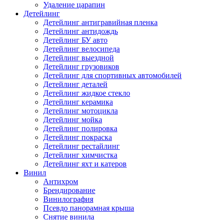
Удаление царапин
Детейлинг
Детейлинг антигравийная пленка
Детейлинг антидождь
Детейлинг БУ авто
Детейлинг велосипеда
Детейлинг выездной
Детейлинг грузовиков
Детейлинг для спортивных автомобилей
Детейлинг деталей
Детейлинг жидкое стекло
Детейлинг керамика
Детейлинг мотоцикла
Детейлинг мойка
Детейлинг полировка
Детейлинг покраска
Детейлинг рестайлинг
Детейлинг химчистка
Детейлинг яхт и катеров
Винил
Антихром
Брендирование
Винилография
Псевдо панорамная крыша
Снятие винила