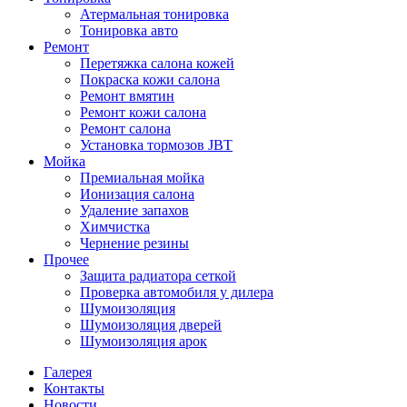
Атермальная тонировка
Тонировка авто
Ремонт
Перетяжка салона кожей
Покраска кожи салона
Ремонт вмятин
Ремонт кожи салона
Ремонт салона
Установка тормозов JBT
Мойка
Премиальная мойка
Ионизация салона
Удаление запахов
Химчистка
Чернение резины
Прочее
Защита радиатора сеткой
Проверка автомобиля у дилера
Шумоизоляция
Шумоизоляция дверей
Шумоизоляция арок
Галерея
Контакты
Новости