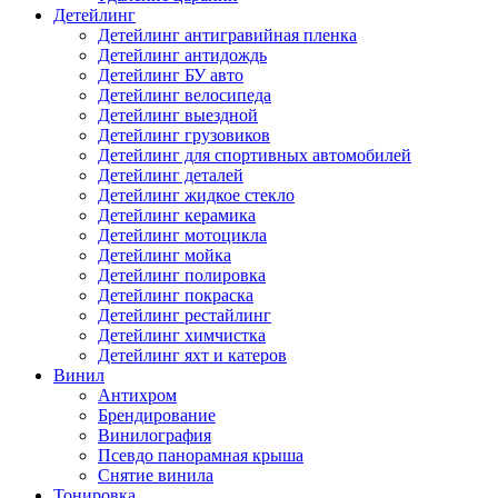
Детейлинг
Детейлинг антигравийная пленка
Детейлинг антидождь
Детейлинг БУ авто
Детейлинг велосипеда
Детейлинг выездной
Детейлинг грузовиков
Детейлинг для спортивных автомобилей
Детейлинг деталей
Детейлинг жидкое стекло
Детейлинг керамика
Детейлинг мотоцикла
Детейлинг мойка
Детейлинг полировка
Детейлинг покраска
Детейлинг рестайлинг
Детейлинг химчистка
Детейлинг яхт и катеров
Винил
Антихром
Брендирование
Винилография
Псевдо панорамная крыша
Снятие винила
Тонировка