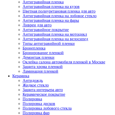
Антигравийная пленка
Антигравийная пленка на кузов
Цветная полиуретановая пленка для авто
Антигравийная пленка на лобовое стекло
Антигравийная пленка на фары
Ливреи для авто
Антигравийное покрытие
Антигравийная пленка на мотоцикл
Антигравийная пленка на велосипед
Типы антигравийной пленки
Бронепленка
Бронирование пленкой
Демонтаж пленки
Оклейка салона автомобиля пленкой в Москве
Защита хрома пленкой
Ламинация пленкой
Керамика
Антидождь
Жидкое стекло
Защита интерьера авто
Керамическое покрытие
Полировка
Полировка дисков
Полировка лобового стекла
Полировка фар