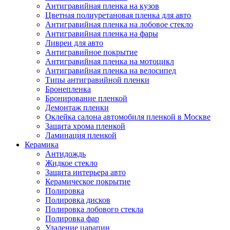
Антигравийная пленка на кузов
Цветная полиуретановая пленка для авто
Антигравийная пленка на лобовое стекло
Антигравийная пленка на фары
Ливреи для авто
Антигравийное покрытие
Антигравийная пленка на мотоцикл
Антигравийная пленка на велосипед
Типы антигравийной пленки
Бронепленка
Бронирование пленкой
Демонтаж пленки
Оклейка салона автомобиля пленкой в Москве
Защита хрома пленкой
Ламинация пленкой
Керамика
Антидождь
Жидкое стекло
Защита интерьера авто
Керамическое покрытие
Полировка
Полировка дисков
Полировка лобового стекла
Полировка фар
Удаление царапин