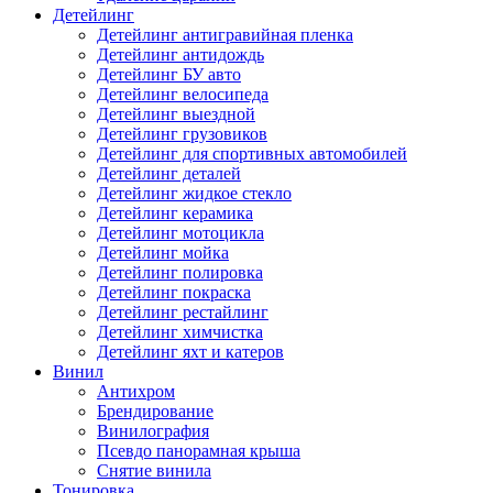
Детейлинг
Детейлинг антигравийная пленка
Детейлинг антидождь
Детейлинг БУ авто
Детейлинг велосипеда
Детейлинг выездной
Детейлинг грузовиков
Детейлинг для спортивных автомобилей
Детейлинг деталей
Детейлинг жидкое стекло
Детейлинг керамика
Детейлинг мотоцикла
Детейлинг мойка
Детейлинг полировка
Детейлинг покраска
Детейлинг рестайлинг
Детейлинг химчистка
Детейлинг яхт и катеров
Винил
Антихром
Брендирование
Винилография
Псевдо панорамная крыша
Снятие винила
Тонировка