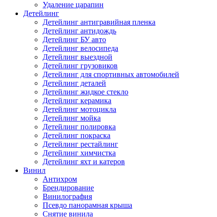
Удаление царапин
Детейлинг
Детейлинг антигравийная пленка
Детейлинг антидождь
Детейлинг БУ авто
Детейлинг велосипеда
Детейлинг выездной
Детейлинг грузовиков
Детейлинг для спортивных автомобилей
Детейлинг деталей
Детейлинг жидкое стекло
Детейлинг керамика
Детейлинг мотоцикла
Детейлинг мойка
Детейлинг полировка
Детейлинг покраска
Детейлинг рестайлинг
Детейлинг химчистка
Детейлинг яхт и катеров
Винил
Антихром
Брендирование
Винилография
Псевдо панорамная крыша
Снятие винила