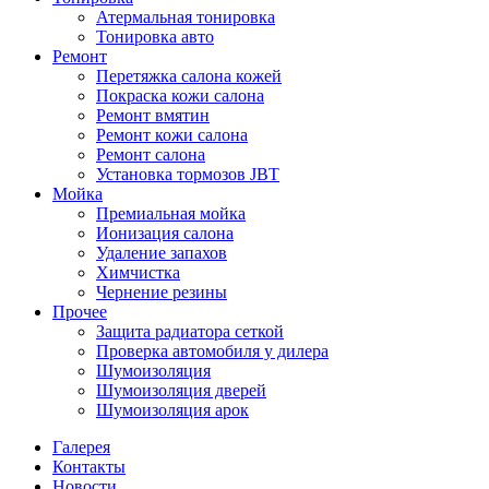
Атермальная тонировка
Тонировка авто
Ремонт
Перетяжка салона кожей
Покраска кожи салона
Ремонт вмятин
Ремонт кожи салона
Ремонт салона
Установка тормозов JBT
Мойка
Премиальная мойка
Ионизация салона
Удаление запахов
Химчистка
Чернение резины
Прочее
Защита радиатора сеткой
Проверка автомобиля у дилера
Шумоизоляция
Шумоизоляция дверей
Шумоизоляция арок
Галерея
Контакты
Новости