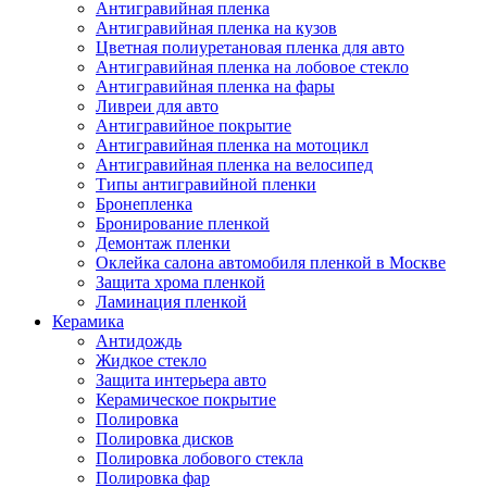
Антигравийная пленка
Антигравийная пленка на кузов
Цветная полиуретановая пленка для авто
Антигравийная пленка на лобовое стекло
Антигравийная пленка на фары
Ливреи для авто
Антигравийное покрытие
Антигравийная пленка на мотоцикл
Антигравийная пленка на велосипед
Типы антигравийной пленки
Бронепленка
Бронирование пленкой
Демонтаж пленки
Оклейка салона автомобиля пленкой в Москве
Защита хрома пленкой
Ламинация пленкой
Керамика
Антидождь
Жидкое стекло
Защита интерьера авто
Керамическое покрытие
Полировка
Полировка дисков
Полировка лобового стекла
Полировка фар