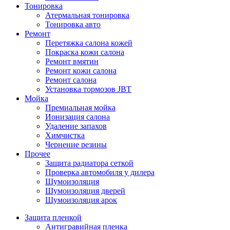
Тонировка
Атермальная тонировка
Тонировка авто
Ремонт
Перетяжка салона кожей
Покраска кожи салона
Ремонт вмятин
Ремонт кожи салона
Ремонт салона
Установка тормозов JBT
Мойка
Премиальная мойка
Ионизация салона
Удаление запахов
Химчистка
Чернение резины
Прочее
Защита радиатора сеткой
Проверка автомобиля у дилера
Шумоизоляция
Шумоизоляция дверей
Шумоизоляция арок
Защита пленкой
Антигравийная пленка