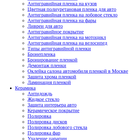
Антигравийная пленка на кузов
Цветная полиуретановая пленка для авто
Антигравийная пленка на лобовое стекло
Антигравийная пленка на фары
Ливреи для авто
Антигравийное покрытие
Антигравийная пленка на мотоцикл
Антигравийная пленка на велосипед
Типы антигравийной пленки
Бронепленка
Бронирование пленкой
Демонтаж пленки
Оклейка салона автомобиля пленкой в Москве
Защита хрома пленкой
Ламинация пленкой
Керамика
Антидождь
Жидкое стекло
Защита интерьера авто
Керамическое покрытие
Полировка
Полировка дисков
Полировка лобового стекла
Полировка фар
Удаление царапин