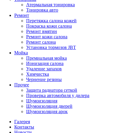
Атермальная тонировка
Тонировка авто
Ремонт
Перетяжка салона кожей
Покраска кожи салона
Ремонт вмятин
Ремонт кожи салона
Ремонт салона
Установка тормозов JBT
Мойка
Премиальная мойка
Ионизация салона
Удаление запахов
Химчистка
Чернение резины
Прочее
Защита радиатора сеткой
Проверка автомобиля у дилера
Шумоизоляция
Шумоизоляция дверей
Шумоизоляция арок
Галерея
Контакты
Новости