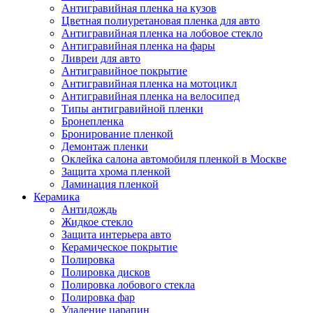
Антигравийная пленка на кузов
Цветная полиуретановая пленка для авто
Антигравийная пленка на лобовое стекло
Антигравийная пленка на фары
Ливреи для авто
Антигравийное покрытие
Антигравийная пленка на мотоцикл
Антигравийная пленка на велосипед
Типы антигравийной пленки
Бронепленка
Бронирование пленкой
Демонтаж пленки
Оклейка салона автомобиля пленкой в Москве
Защита хрома пленкой
Ламинация пленкой
Керамика
Антидождь
Жидкое стекло
Защита интерьера авто
Керамическое покрытие
Полировка
Полировка дисков
Полировка лобового стекла
Полировка фар
Удаление царапин