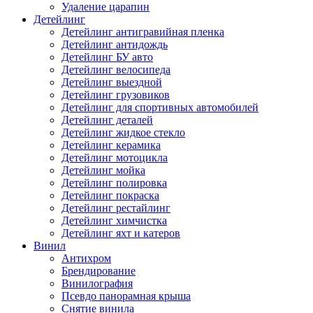
Удаление царапин
Детейлинг
Детейлинг антигравийная пленка
Детейлинг антидождь
Детейлинг БУ авто
Детейлинг велосипеда
Детейлинг выездной
Детейлинг грузовиков
Детейлинг для спортивных автомобилей
Детейлинг деталей
Детейлинг жидкое стекло
Детейлинг керамика
Детейлинг мотоцикла
Детейлинг мойка
Детейлинг полировка
Детейлинг покраска
Детейлинг рестайлинг
Детейлинг химчистка
Детейлинг яхт и катеров
Винил
Антихром
Брендирование
Винилография
Псевдо панорамная крыша
Снятие винила