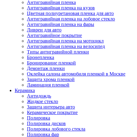
Антигравийная пленка
Антигравийная пленка на кузов
Цветная полиуретановая пленка для авто
Антигравийная пленка на лобовое стекло
Антигравийная пленка на фары
Ливреи для авто
Антигравийное покрытие
Антигравийная пленка на мотоцикл
Антигравийная пленка на велосипед
Типы антигравийной пленки
Бронепленка
Бронирование пленкой
Демонтаж пленки
Оклейка салона автомобиля пленкой в Москве
Защита хрома пленкой
Ламинация пленкой
Керамика
Антидождь
Жидкое стекло
Защита интерьера авто
Керамическое покрытие
Полировка
Полировка дисков
Полировка лобового стекла
Полировка фар