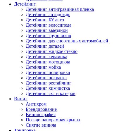
Детейлинг
Детейлинг антигравийная пленка
Детейлинг антидождь
Детейлинг БУ авто
Детейлинг велосипеда
Детейлинг выездной
Детейлинг грузовиков
Детейлинг для спортивных автомобилей
Детейлинг деталей
Детейлинг жидкое стекло
Детейлинг керамика
Детейлинг мотоцикла
Детейлинг мойка
Детейлинг полировка
Детейлинг покраска
Детейлинг рестайлинг
Детейлинг химчистка
Детейлинг яхт и катеров
Винил
Антихром
Брендирование
Винилография
Псевдо панорамная крыша
Снятие винила
Тонировка