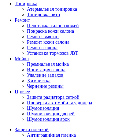
Тонировка
Атермальная тонировка
Тонировка авто
Ремонт
Перетяжка салона кожей
Покраска кожи салона
Ремонт вмятин
Ремонт кожи салона
Ремонт салона
Установка тормозов JBT
Мойка
Премиальная мойка
Ионизация салона
Удаление запахов
Химчистка
Чернение резины
Прочее
Защита радиатора сеткой
Проверка автомобиля у дилера
Шумоизоляция
Шумоизоляция дверей
Шумоизоляция арок
Защита пленкой
Антигравийная пленка