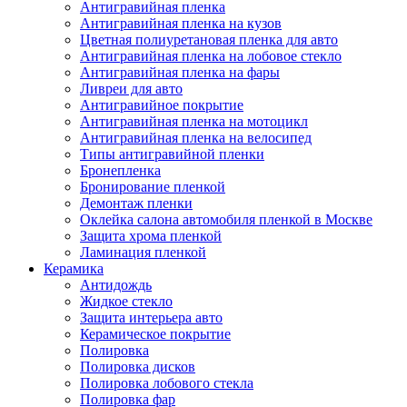
Антигравийная пленка
Антигравийная пленка на кузов
Цветная полиуретановая пленка для авто
Антигравийная пленка на лобовое стекло
Антигравийная пленка на фары
Ливреи для авто
Антигравийное покрытие
Антигравийная пленка на мотоцикл
Антигравийная пленка на велосипед
Типы антигравийной пленки
Бронепленка
Бронирование пленкой
Демонтаж пленки
Оклейка салона автомобиля пленкой в Москве
Защита хрома пленкой
Ламинация пленкой
Керамика
Антидождь
Жидкое стекло
Защита интерьера авто
Керамическое покрытие
Полировка
Полировка дисков
Полировка лобового стекла
Полировка фар