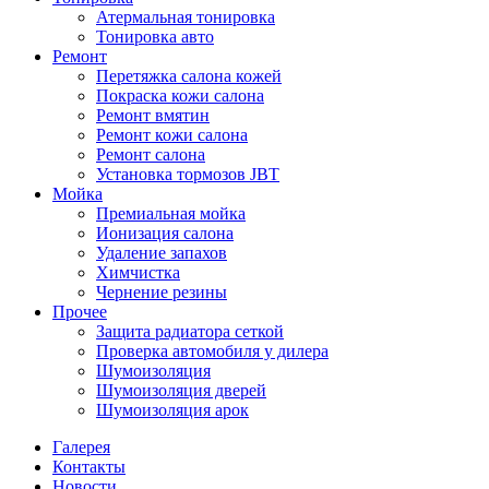
Атермальная тонировка
Тонировка авто
Ремонт
Перетяжка салона кожей
Покраска кожи салона
Ремонт вмятин
Ремонт кожи салона
Ремонт салона
Установка тормозов JBT
Мойка
Премиальная мойка
Ионизация салона
Удаление запахов
Химчистка
Чернение резины
Прочее
Защита радиатора сеткой
Проверка автомобиля у дилера
Шумоизоляция
Шумоизоляция дверей
Шумоизоляция арок
Галерея
Контакты
Новости