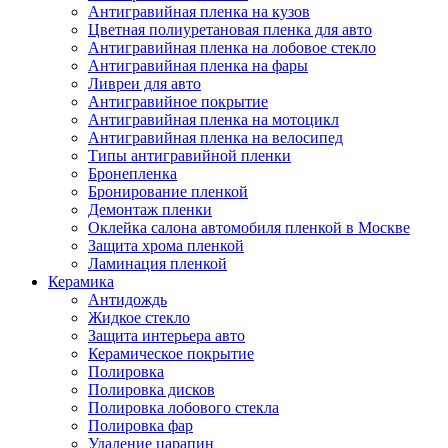
Антигравийная пленка на кузов
Цветная полиуретановая пленка для авто
Антигравийная пленка на лобовое стекло
Антигравийная пленка на фары
Ливреи для авто
Антигравийное покрытие
Антигравийная пленка на мотоцикл
Антигравийная пленка на велосипед
Типы антигравийной пленки
Бронепленка
Бронирование пленкой
Демонтаж пленки
Оклейка салона автомобиля пленкой в Москве
Защита хрома пленкой
Ламинация пленкой
Керамика
Антидождь
Жидкое стекло
Защита интерьера авто
Керамическое покрытие
Полировка
Полировка дисков
Полировка лобового стекла
Полировка фар
Удаление царапин