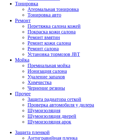
Тонировка
Атермальная тонировка
Тонировка авто
Ремонт
Перетяжка салона кожей
Покраска кожи салона
Ремонт вмятин
Ремонт кожи салона
Ремонт салона
Установка тормозов JBT
Мойка
Премиальная мойка
Ионизация салона
Удаление запахов
Химчистка
Чернение резины
Прочее
Защита радиатора сеткой
Проверка автомобиля у дилера
Шумоизоляция
Шумоизоляция дверей
Шумоизоляция арок
Защита пленкой
Антигравийная пленка