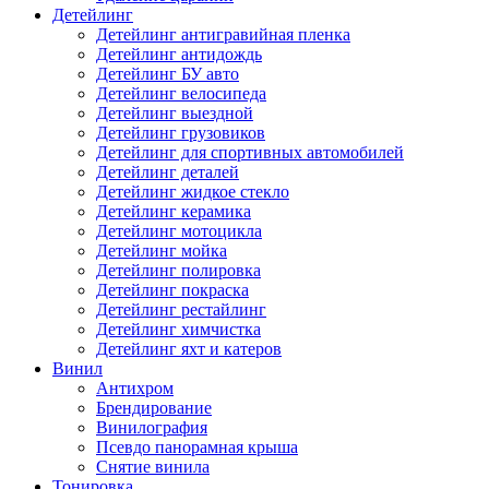
Детейлинг
Детейлинг антигравийная пленка
Детейлинг антидождь
Детейлинг БУ авто
Детейлинг велосипеда
Детейлинг выездной
Детейлинг грузовиков
Детейлинг для спортивных автомобилей
Детейлинг деталей
Детейлинг жидкое стекло
Детейлинг керамика
Детейлинг мотоцикла
Детейлинг мойка
Детейлинг полировка
Детейлинг покраска
Детейлинг рестайлинг
Детейлинг химчистка
Детейлинг яхт и катеров
Винил
Антихром
Брендирование
Винилография
Псевдо панорамная крыша
Снятие винила
Тонировка