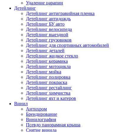
Удаление царапин
Детейлинг
Детейлинг антигравийная пленка
Детейлинг антидождь
Детейлинг БУ авто
Детейлинг велосипеда
Детейлинг выездной
Детейлинг грузовиков
Детейлинг для спортивных автомобилей
Детейлинг деталей
Детейлинг жидкое стекло
Детейлинг керамика
Детейлинг мотоцикла
Детейлинг мойка
Детейлинг полировка
Детейлинг покраска
Детейлинг рестайлинг
Детейлинг химчистка
Детейлинг яхт и катеров
Винил
Антихром
Брендирование
Винилография
Псевдо панорамная крыша
Снятие винила