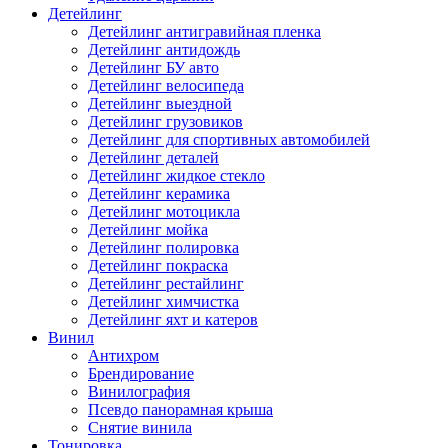
Детейлинг
Детейлинг антигравийная пленка
Детейлинг антидождь
Детейлинг БУ авто
Детейлинг велосипеда
Детейлинг выездной
Детейлинг грузовиков
Детейлинг для спортивных автомобилей
Детейлинг деталей
Детейлинг жидкое стекло
Детейлинг керамика
Детейлинг мотоцикла
Детейлинг мойка
Детейлинг полировка
Детейлинг покраска
Детейлинг рестайлинг
Детейлинг химчистка
Детейлинг яхт и катеров
Винил
Антихром
Брендирование
Винилография
Псевдо панорамная крыша
Снятие винила
Тонировка