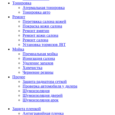
Тонировка
Атермальная тонировка
Тонировка авто
Ремонт
Перетяжка салона кожей
Покраска кожи салона
Ремонт вмятин
Ремонт кожи салона
Ремонт салона
Установка тормозов JBT
Мойка
Премиальная мойка
Ионизация салона
Удаление запахов
Химчистка
Чернение резины
Прочее
Защита радиатора сеткой
Проверка автомобиля у дилера
Шумоизоляция
Шумоизоляция дверей
Шумоизоляция арок
Защита пленкой
Антигравийная пленка