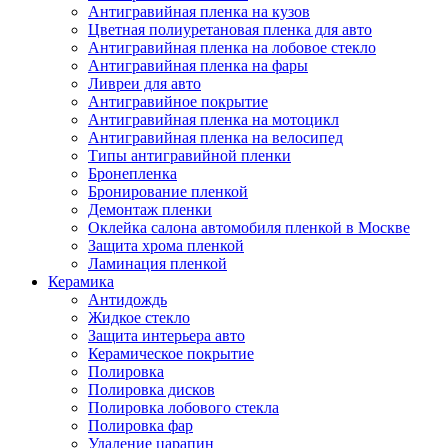
Антигравийная пленка на кузов
Цветная полиуретановая пленка для авто
Антигравийная пленка на лобовое стекло
Антигравийная пленка на фары
Ливреи для авто
Антигравийное покрытие
Антигравийная пленка на мотоцикл
Антигравийная пленка на велосипед
Типы антигравийной пленки
Бронепленка
Бронирование пленкой
Демонтаж пленки
Оклейка салона автомобиля пленкой в Москве
Защита хрома пленкой
Ламинация пленкой
Керамика
Антидождь
Жидкое стекло
Защита интерьера авто
Керамическое покрытие
Полировка
Полировка дисков
Полировка лобового стекла
Полировка фар
Удаление царапин