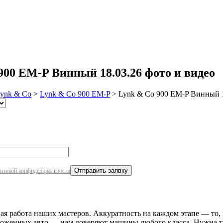
робнее
900 EM-P Винный 18.03.26 фото и видео
ynk & Co
>
Lynk & Co 900 EM-P
>
Lynk & Co 900 EM-P Винный 1
итикой конфиденциальности
ая работа наших мастеров. Аккуратность на каждом этапе — то, 
ухоженных авто — нам доверяют машины любого класса. Нужна т