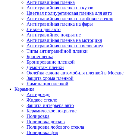
Антигравийная пленка
Антигравийная пленка на кузов
Цветная полиуретановая пленка для авто
Антигравийная пленка на лобовое стекло
Антигравийная пленка на фары
Ливреи для авто
Антигравийное покрытие
Антигравийная пленка на мотоцикл
Антигравийная пленка на велосипед
Типы антигравийной пленки
Бронепленка
Бронирование пленкой
Демонтаж пленки
Оклейка салона автомобиля пленкой в Москве
Защита хрома пленкой
Ламинация пленкой
Керамика
Антидождь
Жидкое стекло
Защита интерьера авто
Керамическое покрытие
Полировка
Полировка дисков
Полировка лобового стекла
Полировка фар