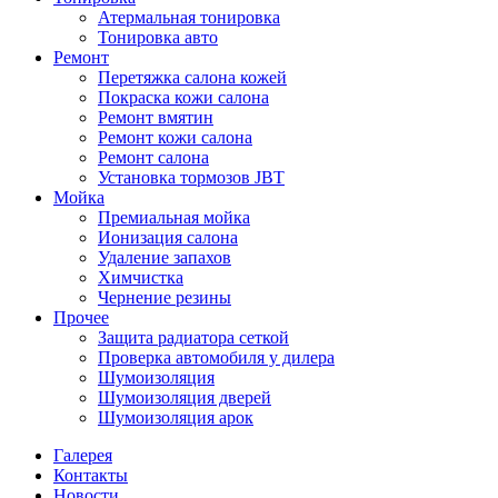
Атермальная тонировка
Тонировка авто
Ремонт
Перетяжка салона кожей
Покраска кожи салона
Ремонт вмятин
Ремонт кожи салона
Ремонт салона
Установка тормозов JBT
Мойка
Премиальная мойка
Ионизация салона
Удаление запахов
Химчистка
Чернение резины
Прочее
Защита радиатора сеткой
Проверка автомобиля у дилера
Шумоизоляция
Шумоизоляция дверей
Шумоизоляция арок
Галерея
Контакты
Новости