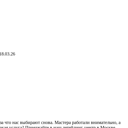
8.03.26
за что нас выбирают снова. Мастера работали внимательно, а
акая услуга? Приезжайте в наш детейлинг-центр в Москве.