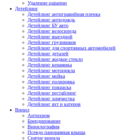
Удаление царапин
Детейлинг
Детейлинг антигравийная пленка
Детейлинг антидождь
Детейлинг БУ авто
Детейлинг велосипеда
Детейлинг выездной
Детейлинг грузовиков
Детейлинг для спортивных автомобилей
Детейлинг деталей
Детейлинг жидкое стекло
Детейлинг керамика
Детейлинг мотоцикла
Детейлинг мойка
Детейлинг полировка
Детейлинг покраска
Детейлинг рестайлинг
Детейлинг химчистка
Детейлинг яхт и катеров
Винил
Антихром
Брендирование
Винилография
Псевдо панорамная крыша
Снятие винила