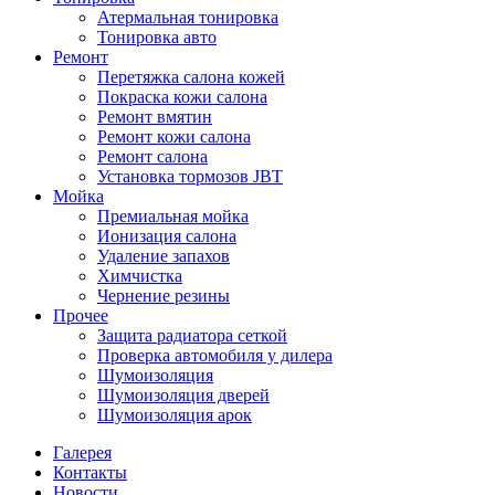
Атермальная тонировка
Тонировка авто
Ремонт
Перетяжка салона кожей
Покраска кожи салона
Ремонт вмятин
Ремонт кожи салона
Ремонт салона
Установка тормозов JBT
Мойка
Премиальная мойка
Ионизация салона
Удаление запахов
Химчистка
Чернение резины
Прочее
Защита радиатора сеткой
Проверка автомобиля у дилера
Шумоизоляция
Шумоизоляция дверей
Шумоизоляция арок
Галерея
Контакты
Новости