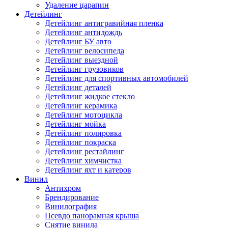
Удаление царапин
Детейлинг
Детейлинг антигравийная пленка
Детейлинг антидождь
Детейлинг БУ авто
Детейлинг велосипеда
Детейлинг выездной
Детейлинг грузовиков
Детейлинг для спортивных автомобилей
Детейлинг деталей
Детейлинг жидкое стекло
Детейлинг керамика
Детейлинг мотоцикла
Детейлинг мойка
Детейлинг полировка
Детейлинг покраска
Детейлинг рестайлинг
Детейлинг химчистка
Детейлинг яхт и катеров
Винил
Антихром
Брендирование
Винилография
Псевдо панорамная крыша
Снятие винила