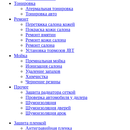
Тонировка
Атермальная тонировка
Тонировка авто
Ремонт
Перетяжка салона кожей
Покраска кожи салона
Ремонт вмятин
Ремонт кожи салона
Ремонт салона
Установка тормозов JBT
Мойка
Премиальная мойка
Ионизация салона
Удаление запахов
Химчистка
Чернение резины
Прочее
Защита радиатора сеткой
Проверка автомобиля у дилера
Шумоизоляция
Шумоизоляция дверей
Шумоизоляция арок
Защита пленкой
Антигравийная пленка