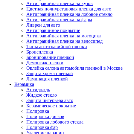
Антигравийная пленка на кузов
Цветная полиуретановая пленка для авто
Антигравийная пленка на лобовое стекло
Антигравийная пленка на фары
Ливреи для авто
Антигравийное покрытие
Антигравийная пленка на мотоцикл
Антигравийная пленка на велосипед
Типы антигравийной пленки
Бронепленка
Бронирование пленкой
Демонтаж пленки
Оклейка салона автомобиля пленкой в Москве
Защита хрома пленкой
Ламинация пленкой
Керамика
Антидождь
Жидкое стекло
Защита интерьера авто
Керамическое покрытие
Полировка
Полировка дисков
Полировка лобового стекла
Полировка фар
Удаление царапин