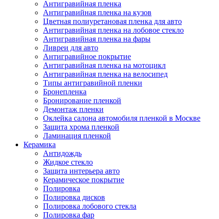
Антигравийная пленка
Антигравийная пленка на кузов
Цветная полиуретановая пленка для авто
Антигравийная пленка на лобовое стекло
Антигравийная пленка на фары
Ливреи для авто
Антигравийное покрытие
Антигравийная пленка на мотоцикл
Антигравийная пленка на велосипед
Типы антигравийной пленки
Бронепленка
Бронирование пленкой
Демонтаж пленки
Оклейка салона автомобиля пленкой в Москве
Защита хрома пленкой
Ламинация пленкой
Керамика
Антидождь
Жидкое стекло
Защита интерьера авто
Керамическое покрытие
Полировка
Полировка дисков
Полировка лобового стекла
Полировка фар