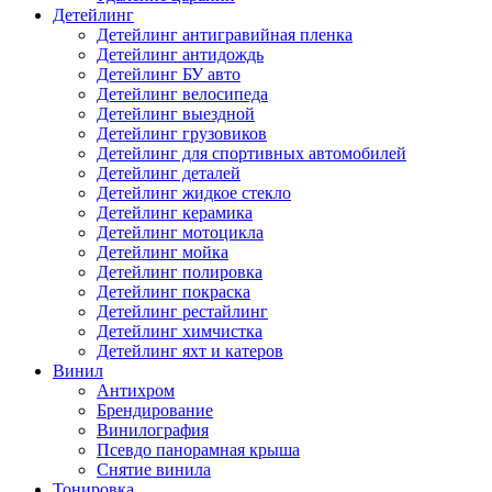
Детейлинг
Детейлинг антигравийная пленка
Детейлинг антидождь
Детейлинг БУ авто
Детейлинг велосипеда
Детейлинг выездной
Детейлинг грузовиков
Детейлинг для спортивных автомобилей
Детейлинг деталей
Детейлинг жидкое стекло
Детейлинг керамика
Детейлинг мотоцикла
Детейлинг мойка
Детейлинг полировка
Детейлинг покраска
Детейлинг рестайлинг
Детейлинг химчистка
Детейлинг яхт и катеров
Винил
Антихром
Брендирование
Винилография
Псевдо панорамная крыша
Снятие винила
Тонировка