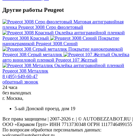
Другие работы Peugeot
Матовая антигравийная
пленка
Peugeot 3008 Серо фиолетовый
Оклейка антигравийной пленкой
Peugeot 3008 Красный
Покрытие
нанокерамикой
Peugeot 3008 Синий
Покрытие нанокерамикой
Peugeot 308 Серый металлик
Оклейка
авто виниловой пленкой
Peugeot 107 Желтый
Оклейка антигравийной пленкой
Peugeot 308 Металлик
8 (495) 649-60-47
обратный звонок
24 часа
без выходных
г. Москва,
5-ый Донской проезд, дом 19
Все права защищены | 2007-2026 г. | © AUTOBEZZABOT.RU |
ООО «Евраком Груп» ИНН 7713730348 ОГРН 1117746499155
По вопросам обработки персональных данных:
welcome@autobezzabot.ru