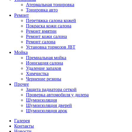
Атермальная тонировка
Тонировка авто
Ремонт
Перетяжка салона кожей
Покраска кожи салона
Ремонт вмятин
Ремонт кожи салона
Ремонт салона
Установка тормозов JBT
Мойка
Премиальная мойка
Ионизация салона
Удаление запахов
Химчистка
Чернение резины
Прочее
Защита радиатора сеткой
Проверка автомобиля у дилера
Шумоизоляция
Шумоизоляция дверей
Шумоизоляция арок
Галерея
Контакты
Новости