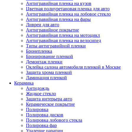
Антигравийная пленка на кузов
Цветная полиуретановая пленка для авто
Антигравийная пленка на лобовое стекло
Антигравийная пленка на фары
Ливреи для авто
Антигравийное покрытие
Антигравийная пленка на мотоцикл
Антигравийная пленка на велосипед
Типы антигравийной пленки
Бронепленка
Бронирование пленкой
Демонтаж пленки
Оклейка салона автомобиля пленкой в Москве
Защита хрома пленкой
Ламинация пленкой
Керамика
Антидождь
Жидкое стекло
Защита интерьера авто
Керамическое покрытие
Полировка
Полировка дисков
Полировка лобового стекла
Полировка фар
Удаление царапин