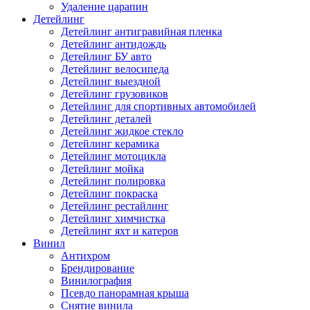
Удаление царапин
Детейлинг
Детейлинг антигравийная пленка
Детейлинг антидождь
Детейлинг БУ авто
Детейлинг велосипеда
Детейлинг выездной
Детейлинг грузовиков
Детейлинг для спортивных автомобилей
Детейлинг деталей
Детейлинг жидкое стекло
Детейлинг керамика
Детейлинг мотоцикла
Детейлинг мойка
Детейлинг полировка
Детейлинг покраска
Детейлинг рестайлинг
Детейлинг химчистка
Детейлинг яхт и катеров
Винил
Антихром
Брендирование
Винилография
Псевдо панорамная крыша
Снятие винила