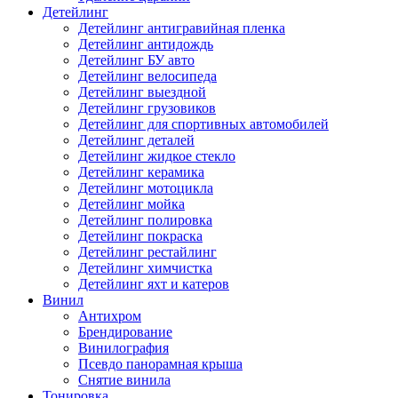
Детейлинг
Детейлинг антигравийная пленка
Детейлинг антидождь
Детейлинг БУ авто
Детейлинг велосипеда
Детейлинг выездной
Детейлинг грузовиков
Детейлинг для спортивных автомобилей
Детейлинг деталей
Детейлинг жидкое стекло
Детейлинг керамика
Детейлинг мотоцикла
Детейлинг мойка
Детейлинг полировка
Детейлинг покраска
Детейлинг рестайлинг
Детейлинг химчистка
Детейлинг яхт и катеров
Винил
Антихром
Брендирование
Винилография
Псевдо панорамная крыша
Снятие винила
Тонировка