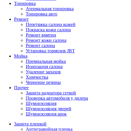
Тонировка
Атермальная тонировка
Тонировка авто
Ремонт
Перетяжка салона кожей
Покраска кожи салона
Ремонт вмятин
Ремонт кожи салона
Ремонт салона
Установка тормозов JBT
Мойка
Премиальная мойка
Ионизация салона
Удаление запахов
Химчистка
Чернение резины
Прочее
Защита радиатора сеткой
Проверка автомобиля у дилера
Шумоизоляция
Шумоизоляция дверей
Шумоизоляция арок
Защита пленкой
Антигравийная пленка