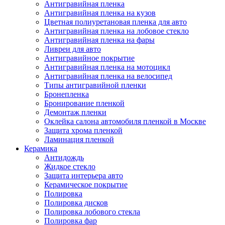
Антигравийная пленка
Антигравийная пленка на кузов
Цветная полиуретановая пленка для авто
Антигравийная пленка на лобовое стекло
Антигравийная пленка на фары
Ливреи для авто
Антигравийное покрытие
Антигравийная пленка на мотоцикл
Антигравийная пленка на велосипед
Типы антигравийной пленки
Бронепленка
Бронирование пленкой
Демонтаж пленки
Оклейка салона автомобиля пленкой в Москве
Защита хрома пленкой
Ламинация пленкой
Керамика
Антидождь
Жидкое стекло
Защита интерьера авто
Керамическое покрытие
Полировка
Полировка дисков
Полировка лобового стекла
Полировка фар