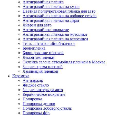
Антигравийная пленка
Антигравийная пленка на кузов
Цветная полиуретановая пленка для авто
Антигравийная пленка на лобовое стекло
Антигравийная пленка на фары
Ливреи для авто
Антигравийное покрытие
Антигравийная пленка на мотоцикл
Антигравийная пленка на велосипед
Типы антигравийной пленки
Бронепленка
Бронирование пленкой
Демонтаж пленки
Оклейка салона автомобиля пленкой в Москве
Защита хрома пленкой
Ламинация пленкой
Керамика
Антидождь
Жидкое стекло
Защита интерьера авто
Керамическое покрытие
Полировка
Полировка дисков
Полировка лобового стекла
Полировка фар