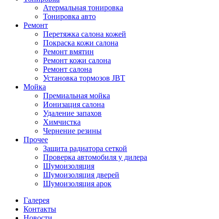
Атермальная тонировка
Тонировка авто
Ремонт
Перетяжка салона кожей
Покраска кожи салона
Ремонт вмятин
Ремонт кожи салона
Ремонт салона
Установка тормозов JBT
Мойка
Премиальная мойка
Ионизация салона
Удаление запахов
Химчистка
Чернение резины
Прочее
Защита радиатора сеткой
Проверка автомобиля у дилера
Шумоизоляция
Шумоизоляция дверей
Шумоизоляция арок
Галерея
Контакты
Новости