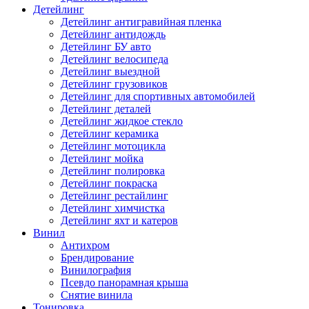
Детейлинг
Детейлинг антигравийная пленка
Детейлинг антидождь
Детейлинг БУ авто
Детейлинг велосипеда
Детейлинг выездной
Детейлинг грузовиков
Детейлинг для спортивных автомобилей
Детейлинг деталей
Детейлинг жидкое стекло
Детейлинг керамика
Детейлинг мотоцикла
Детейлинг мойка
Детейлинг полировка
Детейлинг покраска
Детейлинг рестайлинг
Детейлинг химчистка
Детейлинг яхт и катеров
Винил
Антихром
Брендирование
Винилография
Псевдо панорамная крыша
Снятие винила
Тонировка