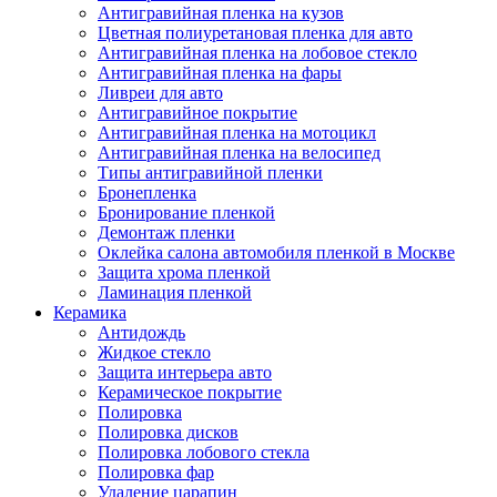
Антигравийная пленка на кузов
Цветная полиуретановая пленка для авто
Антигравийная пленка на лобовое стекло
Антигравийная пленка на фары
Ливреи для авто
Антигравийное покрытие
Антигравийная пленка на мотоцикл
Антигравийная пленка на велосипед
Типы антигравийной пленки
Бронепленка
Бронирование пленкой
Демонтаж пленки
Оклейка салона автомобиля пленкой в Москве
Защита хрома пленкой
Ламинация пленкой
Керамика
Антидождь
Жидкое стекло
Защита интерьера авто
Керамическое покрытие
Полировка
Полировка дисков
Полировка лобового стекла
Полировка фар
Удаление царапин