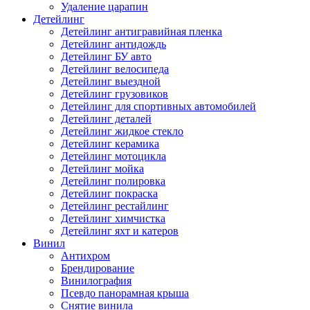
Удаление царапин
Детейлинг
Детейлинг антигравийная пленка
Детейлинг антидождь
Детейлинг БУ авто
Детейлинг велосипеда
Детейлинг выездной
Детейлинг грузовиков
Детейлинг для спортивных автомобилей
Детейлинг деталей
Детейлинг жидкое стекло
Детейлинг керамика
Детейлинг мотоцикла
Детейлинг мойка
Детейлинг полировка
Детейлинг покраска
Детейлинг рестайлинг
Детейлинг химчистка
Детейлинг яхт и катеров
Винил
Антихром
Брендирование
Винилография
Псевдо панорамная крыша
Снятие винила