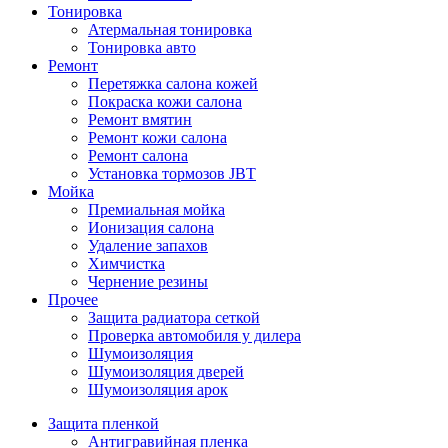
Тонировка
Атермальная тонировка
Тонировка авто
Ремонт
Перетяжка салона кожей
Покраска кожи салона
Ремонт вмятин
Ремонт кожи салона
Ремонт салона
Установка тормозов JBT
Мойка
Премиальная мойка
Ионизация салона
Удаление запахов
Химчистка
Чернение резины
Прочее
Защита радиатора сеткой
Проверка автомобиля у дилера
Шумоизоляция
Шумоизоляция дверей
Шумоизоляция арок
Защита пленкой
Антигравийная пленка