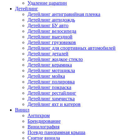
Удаление царапин
Детейлинг
Детейлинг антигравийная пленка
Детейлинг антидождь
Детейлинг БУ авто
Детейлинг велосипеда
Детейлинг выездной
Детейлинг грузовиков
Детейлинг для спортивных автомобилей
Детейлинг деталей
Детейлинг жидкое стекло
Детейлинг керамика
Детейлинг мотоцикла
Детейлинг мойка
Детейлинг полировка
Детейлинг покраска
Детейлинг рестайлинг
Детейлинг химчистка
Детейлинг яхт и катеров
Винил
Антихром
Брендирование
Винилография
Псевдо панорамная крыша
Снятие винила