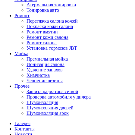
Атермальная тонировка
Тонировка авто
Ремонт
Перетяжка салона кожей
Покраска кожи салона
Ремонт вмятин
Ремонт кожи салона
Ремонт салона
Установка тормозов JBT
Мойка
Премиальная мойка
Ионизация салона
Удаление запахов
Химчистка
Чернение резины
Прочее
Защита радиатора сеткой
Проверка автомобиля у дилера
Шумоизоляция
Шумоизоляция дверей
Шумоизоляция арок
Галерея
Контакты
Новости