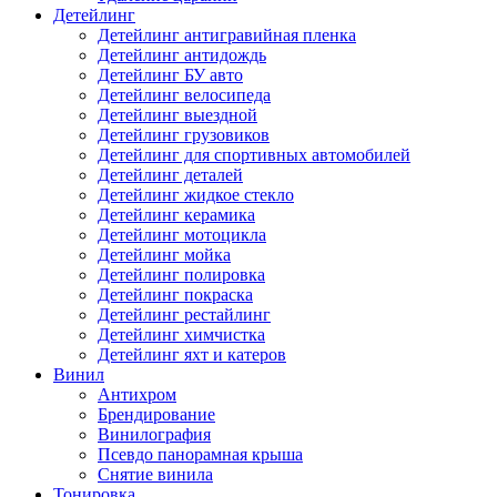
Детейлинг
Детейлинг антигравийная пленка
Детейлинг антидождь
Детейлинг БУ авто
Детейлинг велосипеда
Детейлинг выездной
Детейлинг грузовиков
Детейлинг для спортивных автомобилей
Детейлинг деталей
Детейлинг жидкое стекло
Детейлинг керамика
Детейлинг мотоцикла
Детейлинг мойка
Детейлинг полировка
Детейлинг покраска
Детейлинг рестайлинг
Детейлинг химчистка
Детейлинг яхт и катеров
Винил
Антихром
Брендирование
Винилография
Псевдо панорамная крыша
Снятие винила
Тонировка