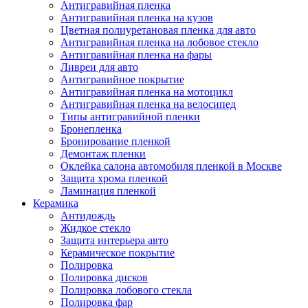
Антигравийная пленка
Антигравийная пленка на кузов
Цветная полиуретановая пленка для авто
Антигравийная пленка на лобовое стекло
Антигравийная пленка на фары
Ливреи для авто
Антигравийное покрытие
Антигравийная пленка на мотоцикл
Антигравийная пленка на велосипед
Типы антигравийной пленки
Бронепленка
Бронирование пленкой
Демонтаж пленки
Оклейка салона автомобиля пленкой в Москве
Защита хрома пленкой
Ламинация пленкой
Керамика
Антидождь
Жидкое стекло
Защита интерьера авто
Керамическое покрытие
Полировка
Полировка дисков
Полировка лобового стекла
Полировка фар