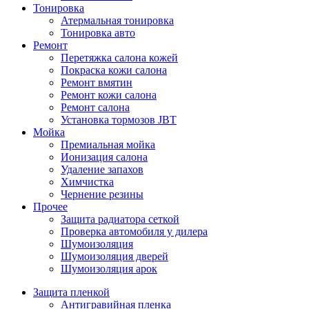
Тонировка
Атермальная тонировка
Тонировка авто
Ремонт
Перетяжка салона кожей
Покраска кожи салона
Ремонт вмятин
Ремонт кожи салона
Ремонт салона
Установка тормозов JBT
Мойка
Премиальная мойка
Ионизация салона
Удаление запахов
Химчистка
Чернение резины
Прочее
Защита радиатора сеткой
Проверка автомобиля у дилера
Шумоизоляция
Шумоизоляция дверей
Шумоизоляция арок
Защита пленкой
Антигравийная пленка