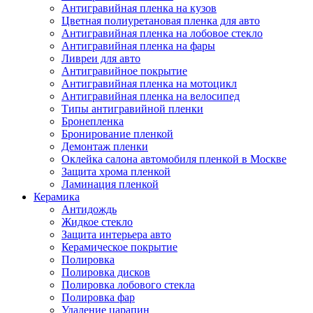
Антигравийная пленка на кузов
Цветная полиуретановая пленка для авто
Антигравийная пленка на лобовое стекло
Антигравийная пленка на фары
Ливреи для авто
Антигравийное покрытие
Антигравийная пленка на мотоцикл
Антигравийная пленка на велосипед
Типы антигравийной пленки
Бронепленка
Бронирование пленкой
Демонтаж пленки
Оклейка салона автомобиля пленкой в Москве
Защита хрома пленкой
Ламинация пленкой
Керамика
Антидождь
Жидкое стекло
Защита интерьера авто
Керамическое покрытие
Полировка
Полировка дисков
Полировка лобового стекла
Полировка фар
Удаление царапин