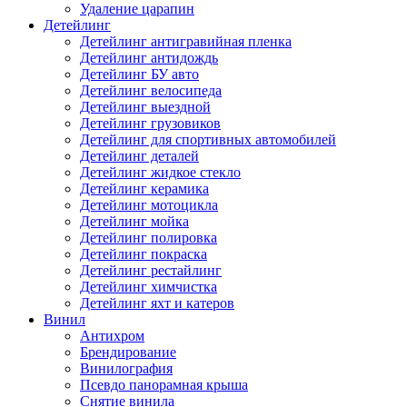
Удаление царапин
Детейлинг
Детейлинг антигравийная пленка
Детейлинг антидождь
Детейлинг БУ авто
Детейлинг велосипеда
Детейлинг выездной
Детейлинг грузовиков
Детейлинг для спортивных автомобилей
Детейлинг деталей
Детейлинг жидкое стекло
Детейлинг керамика
Детейлинг мотоцикла
Детейлинг мойка
Детейлинг полировка
Детейлинг покраска
Детейлинг рестайлинг
Детейлинг химчистка
Детейлинг яхт и катеров
Винил
Антихром
Брендирование
Винилография
Псевдо панорамная крыша
Снятие винила