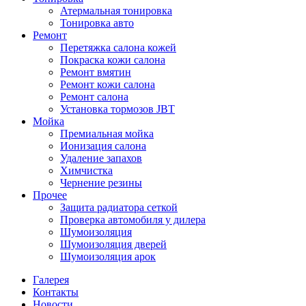
Атермальная тонировка
Тонировка авто
Ремонт
Перетяжка салона кожей
Покраска кожи салона
Ремонт вмятин
Ремонт кожи салона
Ремонт салона
Установка тормозов JBT
Мойка
Премиальная мойка
Ионизация салона
Удаление запахов
Химчистка
Чернение резины
Прочее
Защита радиатора сеткой
Проверка автомобиля у дилера
Шумоизоляция
Шумоизоляция дверей
Шумоизоляция арок
Галерея
Контакты
Новости