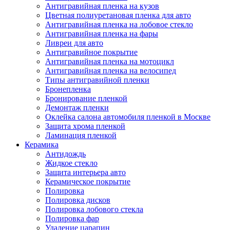
Антигравийная пленка на кузов
Цветная полиуретановая пленка для авто
Антигравийная пленка на лобовое стекло
Антигравийная пленка на фары
Ливреи для авто
Антигравийное покрытие
Антигравийная пленка на мотоцикл
Антигравийная пленка на велосипед
Типы антигравийной пленки
Бронепленка
Бронирование пленкой
Демонтаж пленки
Оклейка салона автомобиля пленкой в Москве
Защита хрома пленкой
Ламинация пленкой
Керамика
Антидождь
Жидкое стекло
Защита интерьера авто
Керамическое покрытие
Полировка
Полировка дисков
Полировка лобового стекла
Полировка фар
Удаление царапин