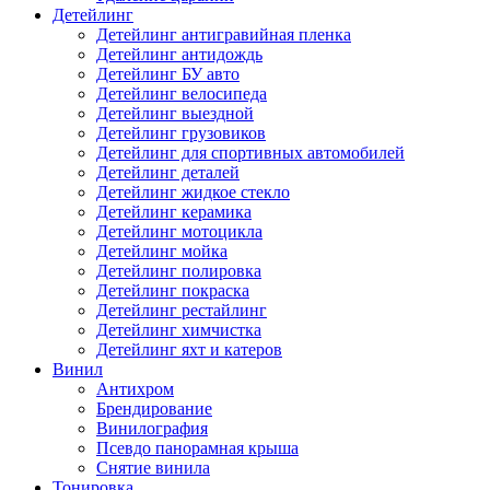
Детейлинг
Детейлинг антигравийная пленка
Детейлинг антидождь
Детейлинг БУ авто
Детейлинг велосипеда
Детейлинг выездной
Детейлинг грузовиков
Детейлинг для спортивных автомобилей
Детейлинг деталей
Детейлинг жидкое стекло
Детейлинг керамика
Детейлинг мотоцикла
Детейлинг мойка
Детейлинг полировка
Детейлинг покраска
Детейлинг рестайлинг
Детейлинг химчистка
Детейлинг яхт и катеров
Винил
Антихром
Брендирование
Винилография
Псевдо панорамная крыша
Снятие винила
Тонировка