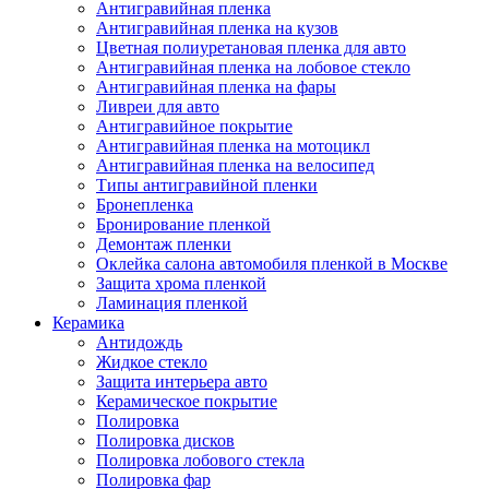
Антигравийная пленка
Антигравийная пленка на кузов
Цветная полиуретановая пленка для авто
Антигравийная пленка на лобовое стекло
Антигравийная пленка на фары
Ливреи для авто
Антигравийное покрытие
Антигравийная пленка на мотоцикл
Антигравийная пленка на велосипед
Типы антигравийной пленки
Бронепленка
Бронирование пленкой
Демонтаж пленки
Оклейка салона автомобиля пленкой в Москве
Защита хрома пленкой
Ламинация пленкой
Керамика
Антидождь
Жидкое стекло
Защита интерьера авто
Керамическое покрытие
Полировка
Полировка дисков
Полировка лобового стекла
Полировка фар