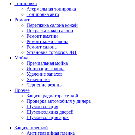
Тонировка
Атермальная тонировка
Тонировка авто
Ремонт
Перетяжка салона кожей
Покраска кожи салона
Ремонт вмятин
Ремонт кожи салона
Ремонт салона
Установка тормозов JBT
Мойка
Премиальная мойка
Ионизация салона
Удаление запахов
Химчистка
Чернение резины
Прочее
Защита радиатора сеткой
Проверка автомобиля у дилера
Шумоизоляция
Шумоизоляция дверей
Шумоизоляция арок
Защита пленкой
Антигравийная пленка