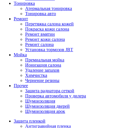
Тонировка
Атермальная тонировка
Тонировка авто
Ремонт
Перетяжка салона кожей
Покраска кожи салона
Ремонт вмятин
Ремонт кожи салона
Ремонт салона
Установка тормозов JBT
Мойка
Премиальная мойка
Ионизация салона
Удаление запахов
Химчистка
Чернение резины
Прочее
Защита радиатора сеткой
Проверка автомобиля у дилера
Шумоизоляция
Шумоизоляция дверей
Шумоизоляция арок
Защита пленкой
Антигравийная пленка