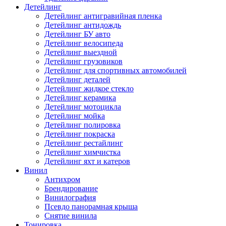
Детейлинг
Детейлинг антигравийная пленка
Детейлинг антидождь
Детейлинг БУ авто
Детейлинг велосипеда
Детейлинг выездной
Детейлинг грузовиков
Детейлинг для спортивных автомобилей
Детейлинг деталей
Детейлинг жидкое стекло
Детейлинг керамика
Детейлинг мотоцикла
Детейлинг мойка
Детейлинг полировка
Детейлинг покраска
Детейлинг рестайлинг
Детейлинг химчистка
Детейлинг яхт и катеров
Винил
Антихром
Брендирование
Винилография
Псевдо панорамная крыша
Снятие винила
Тонировка