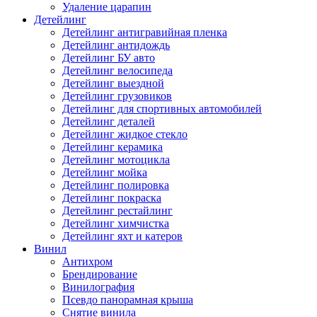
Удаление царапин
Детейлинг
Детейлинг антигравийная пленка
Детейлинг антидождь
Детейлинг БУ авто
Детейлинг велосипеда
Детейлинг выездной
Детейлинг грузовиков
Детейлинг для спортивных автомобилей
Детейлинг деталей
Детейлинг жидкое стекло
Детейлинг керамика
Детейлинг мотоцикла
Детейлинг мойка
Детейлинг полировка
Детейлинг покраска
Детейлинг рестайлинг
Детейлинг химчистка
Детейлинг яхт и катеров
Винил
Антихром
Брендирование
Винилография
Псевдо панорамная крыша
Снятие винила