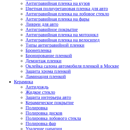
Антигравийная пленка на кузов
Цветная полиуретановая пленка для авто
Антигравийная пленка на лобовое стекло
Антигравийная пленка на фары
Ливреи для авто
Антигравийное покрытие
Антигравийная пленка на мотоцикл
Антигравийная пленка на велосипед
Типы антигравийной пленки
Бронепленка
Бронирование пленкой
Демонтаж пленки
Оклейка салона автомобиля пленкой в Москве
Защита хрома пленкой
Ламинация пленкой
Керамика
Антидождь
Жидкое стекло
Защита интерьера авто
Керамическое покрытие
Полировка
Полировка дисков
Полировка лобового стекла
Полировка фар
Удаление царапин