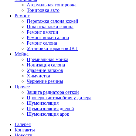
Атермальная тонировка
Тонировка авто
Ремонт
Перетяжка салона кожей
Покраска кожи салона
Ремонт вмятин
Ремонт кожи салона
Ремонт салона
Установка тормозов JBT
Мойка
Премиальная мойка
Ионизация салона
Удаление запахов
Химчистка
Чернение резины
Прочее
Защита радиатора сеткой
Проверка автомобиля у дилера
Шумоизоляция
Шумоизоляция дверей
Шумоизоляция арок
Галерея
Контакты
Новости