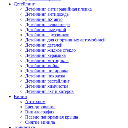
Детейлинг
Детейлинг антигравийная пленка
Детейлинг антидождь
Детейлинг БУ авто
Детейлинг велосипеда
Детейлинг выездной
Детейлинг грузовиков
Детейлинг для спортивных автомобилей
Детейлинг деталей
Детейлинг жидкое стекло
Детейлинг керамика
Детейлинг мотоцикла
Детейлинг мойка
Детейлинг полировка
Детейлинг покраска
Детейлинг рестайлинг
Детейлинг химчистка
Детейлинг яхт и катеров
Винил
Антихром
Брендирование
Винилография
Псевдо панорамная крыша
Снятие винила
Тонировка