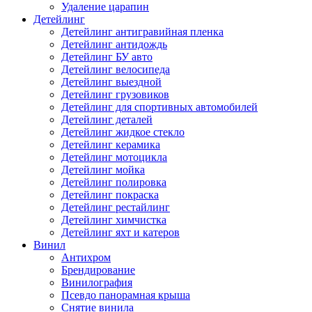
Удаление царапин
Детейлинг
Детейлинг антигравийная пленка
Детейлинг антидождь
Детейлинг БУ авто
Детейлинг велосипеда
Детейлинг выездной
Детейлинг грузовиков
Детейлинг для спортивных автомобилей
Детейлинг деталей
Детейлинг жидкое стекло
Детейлинг керамика
Детейлинг мотоцикла
Детейлинг мойка
Детейлинг полировка
Детейлинг покраска
Детейлинг рестайлинг
Детейлинг химчистка
Детейлинг яхт и катеров
Винил
Антихром
Брендирование
Винилография
Псевдо панорамная крыша
Снятие винила