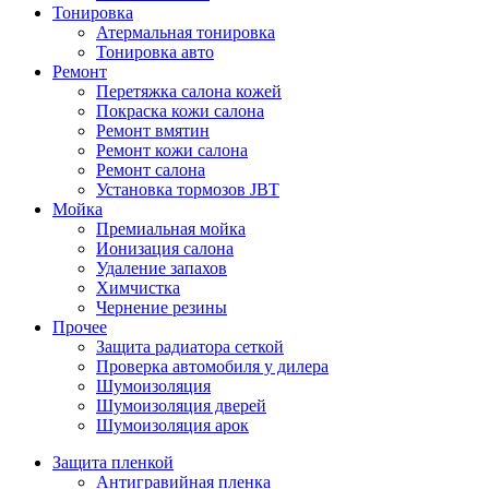
Тонировка
Атермальная тонировка
Тонировка авто
Ремонт
Перетяжка салона кожей
Покраска кожи салона
Ремонт вмятин
Ремонт кожи салона
Ремонт салона
Установка тормозов JBT
Мойка
Премиальная мойка
Ионизация салона
Удаление запахов
Химчистка
Чернение резины
Прочее
Защита радиатора сеткой
Проверка автомобиля у дилера
Шумоизоляция
Шумоизоляция дверей
Шумоизоляция арок
Защита пленкой
Антигравийная пленка