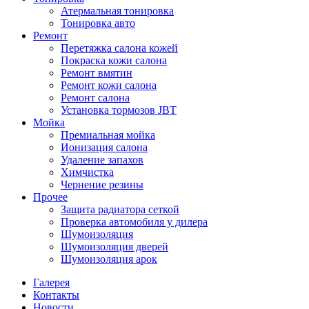
Атермальная тонировка
Тонировка авто
Ремонт
Перетяжка салона кожей
Покраска кожи салона
Ремонт вмятин
Ремонт кожи салона
Ремонт салона
Установка тормозов JBT
Мойка
Премиальная мойка
Ионизация салона
Удаление запахов
Химчистка
Чернение резины
Прочее
Защита радиатора сеткой
Проверка автомобиля у дилера
Шумоизоляция
Шумоизоляция дверей
Шумоизоляция арок
Галерея
Контакты
Новости