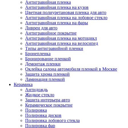
Антигравийная пленка
Антигравийная пленка на кузов
Цветная полиуретановая пленка для авто
Антигравийная пленка на лобовое стекло
Антигравийная пленка на фары
Ливреи для авто
Антигравийное покрытие
Антигравийная пленка на мотоцикл
Антигравийная пленка на велосипед
Типы антигравийной пленки
Бронепленка
Бронирование пленкой
Демонтаж пленки
Оклейка салона автомобиля пленкой в Москве
Защита хрома пленкой
Ламинация пленкой
Керамика
Антидождь
Жидкое стекло
Защита интерьера авто
Керамическое покрытие
Полировка
Полировка дисков
Полировка лобового стекла
Полировка фар