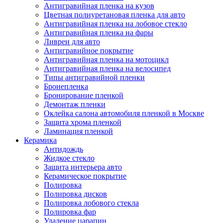
Антигравийная пленка на кузов
Цветная полиуретановая пленка для авто
Антигравийная пленка на лобовое стекло
Антигравийная пленка на фары
Ливреи для авто
Антигравийное покрытие
Антигравийная пленка на мотоцикл
Антигравийная пленка на велосипед
Типы антигравийной пленки
Бронепленка
Бронирование пленкой
Демонтаж пленки
Оклейка салона автомобиля пленкой в Москве
Защита хрома пленкой
Ламинация пленкой
Керамика
Антидождь
Жидкое стекло
Защита интерьера авто
Керамическое покрытие
Полировка
Полировка дисков
Полировка лобового стекла
Полировка фар
Удаление царапин