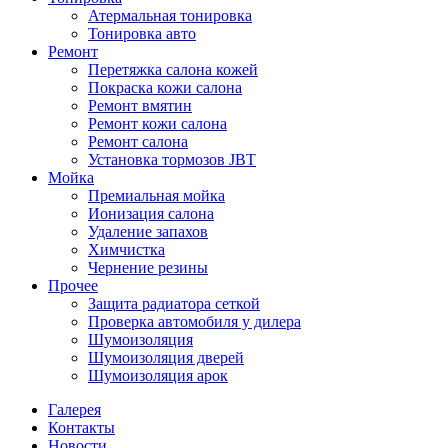
Атермальная тонировка
Тонировка авто
Ремонт
Перетяжка салона кожей
Покраска кожи салона
Ремонт вмятин
Ремонт кожи салона
Ремонт салона
Установка тормозов JBT
Мойка
Премиальная мойка
Ионизация салона
Удаление запахов
Химчистка
Чернение резины
Прочее
Защита радиатора сеткой
Проверка автомобиля у дилера
Шумоизоляция
Шумоизоляция дверей
Шумоизоляция арок
Галерея
Контакты
Новости