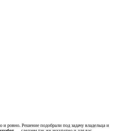
о и ровно. Решение подобрали под задачу владельца и
ззабот
— сделаем так же аккуратно и для вас.