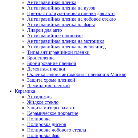
Антигравийная пленка
Антигравийная пленка на кузов
Цветная полиуретановая пленка для авто
Антигравийная пленка на лобовое стекло
Антигравийная пленка на фары
Ливреи для авто
Антигравийное покрытие
Антигравийная пленка на мотоцикл
Антигравийная пленка на велосипед
Типы антигравийной пленки
Бронепленка
Бронирование пленкой
Демонтаж пленки
Оклейка салона автомобиля пленкой в Москве
Защита хрома пленкой
Ламинация пленкой
Керамика
Антидождь
Жидкое стекло
Защита интерьера авто
Керамическое покрытие
Полировка
Полировка дисков
Полировка лобового стекла
Полировка фар