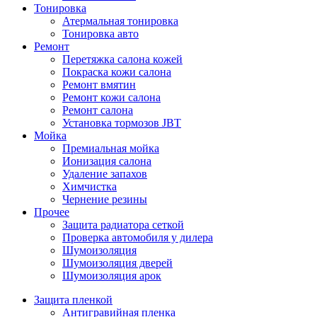
Тонировка
Атермальная тонировка
Тонировка авто
Ремонт
Перетяжка салона кожей
Покраска кожи салона
Ремонт вмятин
Ремонт кожи салона
Ремонт салона
Установка тормозов JBT
Мойка
Премиальная мойка
Ионизация салона
Удаление запахов
Химчистка
Чернение резины
Прочее
Защита радиатора сеткой
Проверка автомобиля у дилера
Шумоизоляция
Шумоизоляция дверей
Шумоизоляция арок
Защита пленкой
Антигравийная пленка