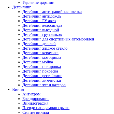
Удаление царапин
Детейлинг
Детейлинг антигравийная пленка
Детейлинг антидождь
Детейлинг БУ авто
Детейлинг велосипеда
Детейлинг выездной
Детейлинг грузовиков
Детейлинг для спортивных автомобилей
Детейлинг деталей
Детейлинг жидкое стекло
Детейлинг керамика
Детейлинг мотоцикла
Детейлинг мойка
Детейлинг полировка
Детейлинг покраска
Детейлинг рестайлинг
Детейлинг химчистка
Детейлинг яхт и катеров
Винил
Антихром
Брендирование
Винилография
Псевдо панорамная крыша
Снятие винила