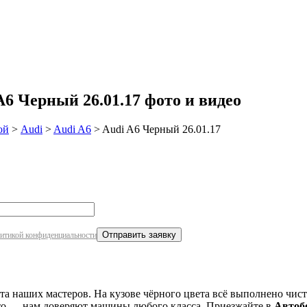
робнее
6 Черный 26.01.17 фото и видео
ой
>
Audi
>
Audi A6
>
Audi A6 Черный 26.01.17
итикой конфиденциальности
та наших мастеров. На кузове чёрного цвета всё выполнено чист
вто — нам доверяют машины любого класса. Приезжайте в
Автобе