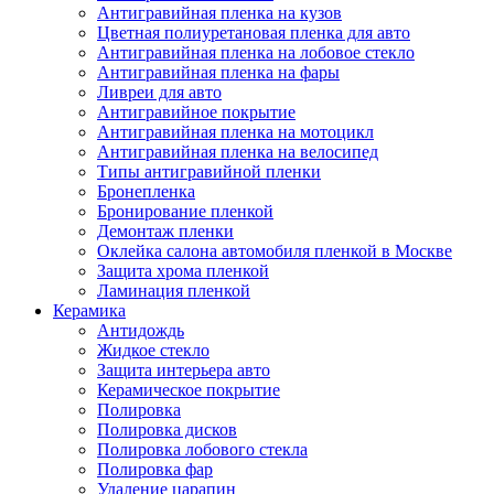
Антигравийная пленка на кузов
Цветная полиуретановая пленка для авто
Антигравийная пленка на лобовое стекло
Антигравийная пленка на фары
Ливреи для авто
Антигравийное покрытие
Антигравийная пленка на мотоцикл
Антигравийная пленка на велосипед
Типы антигравийной пленки
Бронепленка
Бронирование пленкой
Демонтаж пленки
Оклейка салона автомобиля пленкой в Москве
Защита хрома пленкой
Ламинация пленкой
Керамика
Антидождь
Жидкое стекло
Защита интерьера авто
Керамическое покрытие
Полировка
Полировка дисков
Полировка лобового стекла
Полировка фар
Удаление царапин