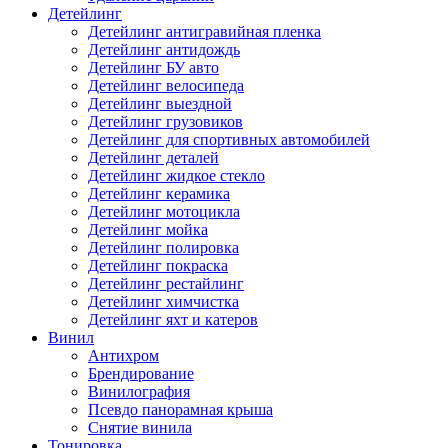
Детейлинг
Детейлинг антигравийная пленка
Детейлинг антидождь
Детейлинг БУ авто
Детейлинг велосипеда
Детейлинг выездной
Детейлинг грузовиков
Детейлинг для спортивных автомобилей
Детейлинг деталей
Детейлинг жидкое стекло
Детейлинг керамика
Детейлинг мотоцикла
Детейлинг мойка
Детейлинг полировка
Детейлинг покраска
Детейлинг рестайлинг
Детейлинг химчистка
Детейлинг яхт и катеров
Винил
Антихром
Брендирование
Винилография
Псевдо панорамная крыша
Снятие винила
Тонировка