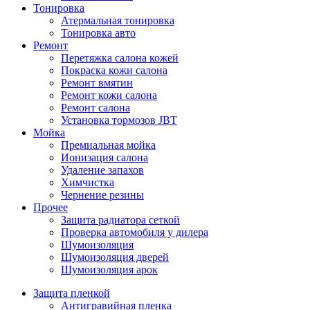
Тонировка
Атермальная тонировка
Тонировка авто
Ремонт
Перетяжка салона кожей
Покраска кожи салона
Ремонт вмятин
Ремонт кожи салона
Ремонт салона
Установка тормозов JBT
Мойка
Премиальная мойка
Ионизация салона
Удаление запахов
Химчистка
Чернение резины
Прочее
Защита радиатора сеткой
Проверка автомобиля у дилера
Шумоизоляция
Шумоизоляция дверей
Шумоизоляция арок
Защита пленкой
Антигравийная пленка