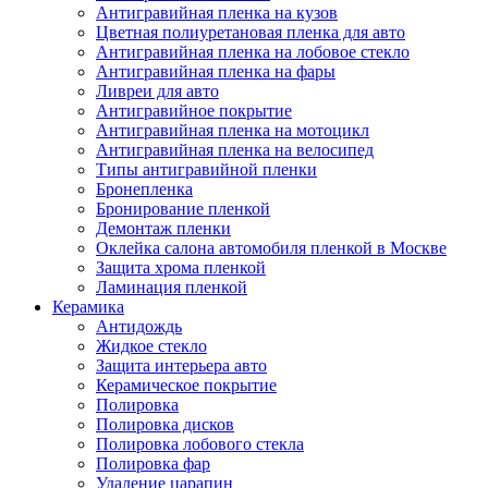
Антигравийная пленка на кузов
Цветная полиуретановая пленка для авто
Антигравийная пленка на лобовое стекло
Антигравийная пленка на фары
Ливреи для авто
Антигравийное покрытие
Антигравийная пленка на мотоцикл
Антигравийная пленка на велосипед
Типы антигравийной пленки
Бронепленка
Бронирование пленкой
Демонтаж пленки
Оклейка салона автомобиля пленкой в Москве
Защита хрома пленкой
Ламинация пленкой
Керамика
Антидождь
Жидкое стекло
Защита интерьера авто
Керамическое покрытие
Полировка
Полировка дисков
Полировка лобового стекла
Полировка фар
Удаление царапин