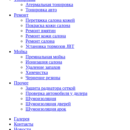
Атермальная тонировка
Тонировка авто
Ремонт
Перетяжка салона кожей
Покраска кожи салона
Ремонт вмятин
Ремонт кожи салона
Ремонт салона
Установка тормозов JBT
Мойка
Премиальная мойка
Ионизация салона
Удаление запахов
Химчистка
Чернение резины
Прочее
Защита радиатора сеткой
Проверка автомобиля у дилера
Шумоизоляция
Шумоизоляция дверей
Шумоизоляция арок
Галерея
Контакты
Новости