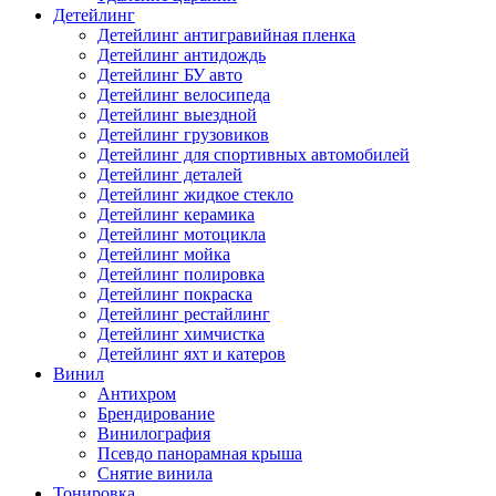
Детейлинг
Детейлинг антигравийная пленка
Детейлинг антидождь
Детейлинг БУ авто
Детейлинг велосипеда
Детейлинг выездной
Детейлинг грузовиков
Детейлинг для спортивных автомобилей
Детейлинг деталей
Детейлинг жидкое стекло
Детейлинг керамика
Детейлинг мотоцикла
Детейлинг мойка
Детейлинг полировка
Детейлинг покраска
Детейлинг рестайлинг
Детейлинг химчистка
Детейлинг яхт и катеров
Винил
Антихром
Брендирование
Винилография
Псевдо панорамная крыша
Снятие винила
Тонировка