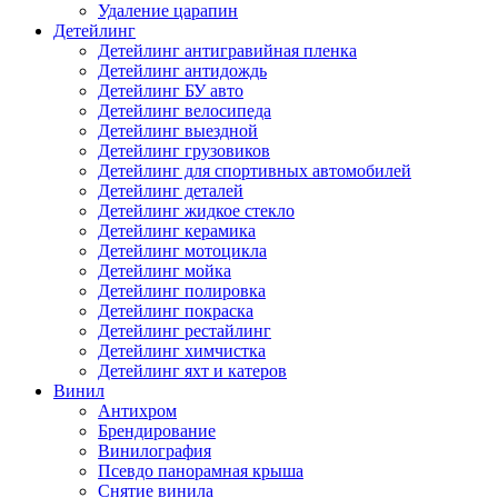
Удаление царапин
Детейлинг
Детейлинг антигравийная пленка
Детейлинг антидождь
Детейлинг БУ авто
Детейлинг велосипеда
Детейлинг выездной
Детейлинг грузовиков
Детейлинг для спортивных автомобилей
Детейлинг деталей
Детейлинг жидкое стекло
Детейлинг керамика
Детейлинг мотоцикла
Детейлинг мойка
Детейлинг полировка
Детейлинг покраска
Детейлинг рестайлинг
Детейлинг химчистка
Детейлинг яхт и катеров
Винил
Антихром
Брендирование
Винилография
Псевдо панорамная крыша
Снятие винила