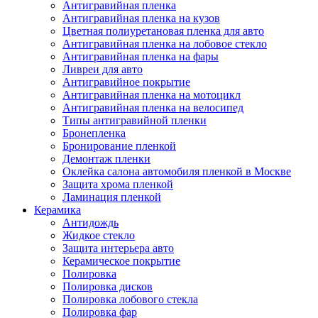
Антигравийная пленка
Антигравийная пленка на кузов
Цветная полиуретановая пленка для авто
Антигравийная пленка на лобовое стекло
Антигравийная пленка на фары
Ливреи для авто
Антигравийное покрытие
Антигравийная пленка на мотоцикл
Антигравийная пленка на велосипед
Типы антигравийной пленки
Бронепленка
Бронирование пленкой
Демонтаж пленки
Оклейка салона автомобиля пленкой в Москве
Защита хрома пленкой
Ламинация пленкой
Керамика
Антидождь
Жидкое стекло
Защита интерьера авто
Керамическое покрытие
Полировка
Полировка дисков
Полировка лобового стекла
Полировка фар