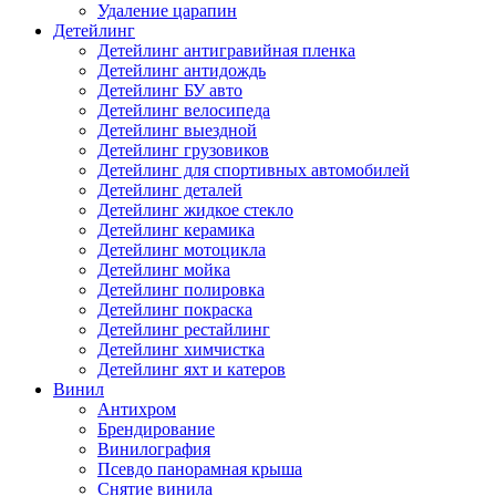
Удаление царапин
Детейлинг
Детейлинг антигравийная пленка
Детейлинг антидождь
Детейлинг БУ авто
Детейлинг велосипеда
Детейлинг выездной
Детейлинг грузовиков
Детейлинг для спортивных автомобилей
Детейлинг деталей
Детейлинг жидкое стекло
Детейлинг керамика
Детейлинг мотоцикла
Детейлинг мойка
Детейлинг полировка
Детейлинг покраска
Детейлинг рестайлинг
Детейлинг химчистка
Детейлинг яхт и катеров
Винил
Антихром
Брендирование
Винилография
Псевдо панорамная крыша
Снятие винила