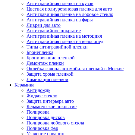
Антигравийная пленка на кузов
Цветная полиуретановая пленка для авто
Антигравийная пленка на лобовое стекло
Антигравийная пленка на фары
Ливреи для авто
Антигравийное покрытие
Антигравийная пленка на мотоцикл
Антигравийная пленка на велосипед
Типы антигравийной пленки
Бронепленка
Бронирование пленкой
Демонтаж пленки
Оклейка салона автомобиля пленкой в Москве
Защита хрома пленкой
Ламинация пленкой
Керамика
Антидождь
Жидкое стекло
Защита интерьера авто
Керамическое покрытие
Полировка
Полировка дисков
Полировка лобового стекла
Полировка фар
Удаление царапин