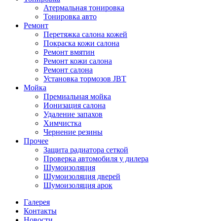
Атермальная тонировка
Тонировка авто
Ремонт
Перетяжка салона кожей
Покраска кожи салона
Ремонт вмятин
Ремонт кожи салона
Ремонт салона
Установка тормозов JBT
Мойка
Премиальная мойка
Ионизация салона
Удаление запахов
Химчистка
Чернение резины
Прочее
Защита радиатора сеткой
Проверка автомобиля у дилера
Шумоизоляция
Шумоизоляция дверей
Шумоизоляция арок
Галерея
Контакты
Новости