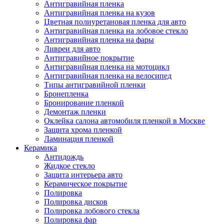
Антигравийная пленка
Антигравийная пленка на кузов
Цветная полиуретановая пленка для авто
Антигравийная пленка на лобовое стекло
Антигравийная пленка на фары
Ливреи для авто
Антигравийное покрытие
Антигравийная пленка на мотоцикл
Антигравийная пленка на велосипед
Типы антигравийной пленки
Бронепленка
Бронирование пленкой
Демонтаж пленки
Оклейка салона автомобиля пленкой в Москве
Защита хрома пленкой
Ламинация пленкой
Керамика
Антидождь
Жидкое стекло
Защита интерьера авто
Керамическое покрытие
Полировка
Полировка дисков
Полировка лобового стекла
Полировка фар