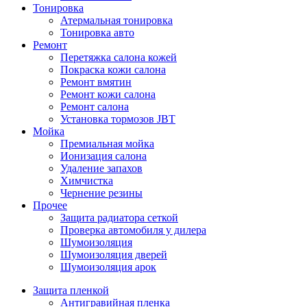
Тонировка
Атермальная тонировка
Тонировка авто
Ремонт
Перетяжка салона кожей
Покраска кожи салона
Ремонт вмятин
Ремонт кожи салона
Ремонт салона
Установка тормозов JBT
Мойка
Премиальная мойка
Ионизация салона
Удаление запахов
Химчистка
Чернение резины
Прочее
Защита радиатора сеткой
Проверка автомобиля у дилера
Шумоизоляция
Шумоизоляция дверей
Шумоизоляция арок
Защита пленкой
Антигравийная пленка