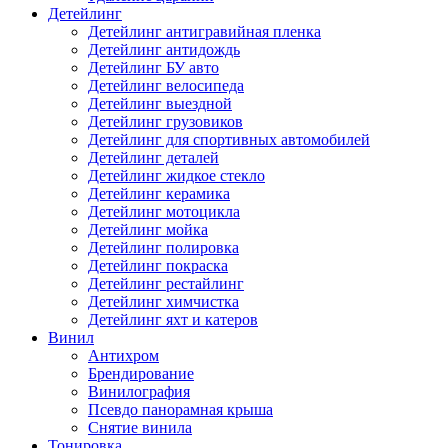
Детейлинг
Детейлинг антигравийная пленка
Детейлинг антидождь
Детейлинг БУ авто
Детейлинг велосипеда
Детейлинг выездной
Детейлинг грузовиков
Детейлинг для спортивных автомобилей
Детейлинг деталей
Детейлинг жидкое стекло
Детейлинг керамика
Детейлинг мотоцикла
Детейлинг мойка
Детейлинг полировка
Детейлинг покраска
Детейлинг рестайлинг
Детейлинг химчистка
Детейлинг яхт и катеров
Винил
Антихром
Брендирование
Винилография
Псевдо панорамная крыша
Снятие винила
Тонировка