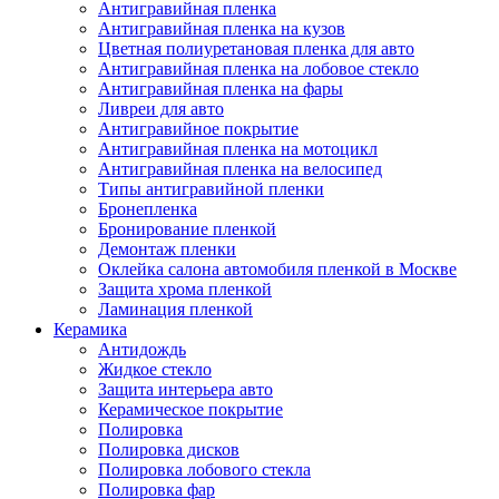
Антигравийная пленка
Антигравийная пленка на кузов
Цветная полиуретановая пленка для авто
Антигравийная пленка на лобовое стекло
Антигравийная пленка на фары
Ливреи для авто
Антигравийное покрытие
Антигравийная пленка на мотоцикл
Антигравийная пленка на велосипед
Типы антигравийной пленки
Бронепленка
Бронирование пленкой
Демонтаж пленки
Оклейка салона автомобиля пленкой в Москве
Защита хрома пленкой
Ламинация пленкой
Керамика
Антидождь
Жидкое стекло
Защита интерьера авто
Керамическое покрытие
Полировка
Полировка дисков
Полировка лобового стекла
Полировка фар