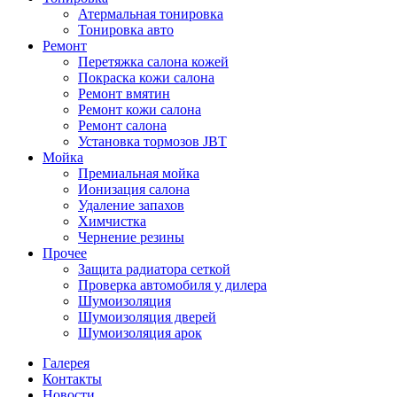
Атермальная тонировка
Тонировка авто
Ремонт
Перетяжка салона кожей
Покраска кожи салона
Ремонт вмятин
Ремонт кожи салона
Ремонт салона
Установка тормозов JBT
Мойка
Премиальная мойка
Ионизация салона
Удаление запахов
Химчистка
Чернение резины
Прочее
Защита радиатора сеткой
Проверка автомобиля у дилера
Шумоизоляция
Шумоизоляция дверей
Шумоизоляция арок
Галерея
Контакты
Новости