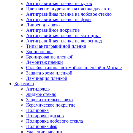
Антигравийная пленка на кузов
Цветная полиуретановая пленка для авто
Антигравийная пленка на лобовое стекло
Антигравийная пленка на фары
Ливреи для авто
Антигравийное покрытие
Антигравийная пленка на мотоцикл
Антигравийная пленка на велосипед
Типы антигравийной пленки
Бронепленка
Бронирование пленкой
Демонтаж пленки
Оклейка салона автомобиля пленкой в Москве
Защита хрома пленкой
Ламинация пленкой
Керамика
Антидождь
Жидкое стекло
Защита интерьера авто
Керамическое покрытие
Полировка
Полировка дисков
Полировка лобового стекла
Полировка фар
Удаление царапин