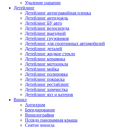
Удаление царапин
Детейлинг
Детейлинг антигравийная пленка
Детейлинг антидождь
Детейлинг БУ авто
Детейлинг велосипеда
Детейлинг выездной
Детейлинг грузовиков
Детейлинг для спортивных автомобилей
Детейлинг деталей
Детейлинг жидкое стекло
Детейлинг керамика
Детейлинг мотоцикла
Детейлинг мойка
Детейлинг полировка
Детейлинг покраска
Детейлинг рестайлинг
Детейлинг химчистка
Детейлинг яхт и катеров
Винил
Антихром
Брендирование
Винилография
Псевдо панорамная крыша
Снятие винила