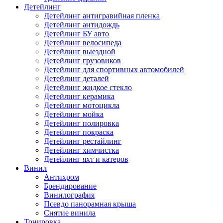
Детейлинг
Детейлинг антигравийная пленка
Детейлинг антидождь
Детейлинг БУ авто
Детейлинг велосипеда
Детейлинг выездной
Детейлинг грузовиков
Детейлинг для спортивных автомобилей
Детейлинг деталей
Детейлинг жидкое стекло
Детейлинг керамика
Детейлинг мотоцикла
Детейлинг мойка
Детейлинг полировка
Детейлинг покраска
Детейлинг рестайлинг
Детейлинг химчистка
Детейлинг яхт и катеров
Винил
Антихром
Брендирование
Винилография
Псевдо панорамная крыша
Снятие винила
Тонировка