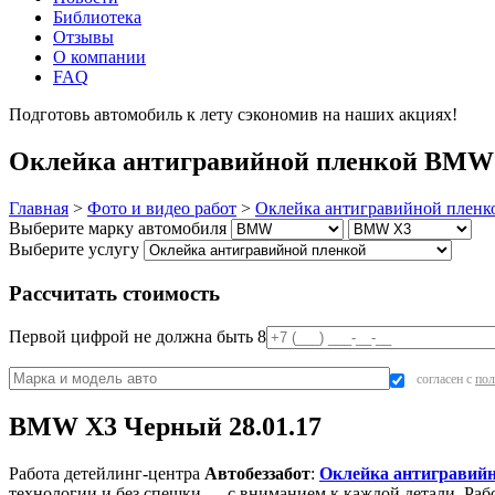
Библиотека
Отзывы
О компании
FAQ
Подготовь автомобиль к лету сэкономив на наших акциях!
под
Оклейка антигравийной пленкой BMW X
Главная
>
Фото и видео работ
>
Оклейка антигравийной пленк
Выберите марку автомобиля
Выберите услугу
Рассчитать стоимость
Первой цифрой не должна быть 8
согласен с
пол
BMW X3 Черный 28.01.17
Работа детейлинг-центра
Автобеззабот
:
Оклейка антигравийн
технологии и без спешки — с вниманием к каждой детали. Раб