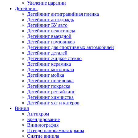
Удаление царапин
Детейлинг
Детейлинг антигравийная пленка
Детейлинг антидождь
Детейлинг БУ авто
Детейлинг велосипеда
Детейлинг выездной
Детейлинг грузовиков
Детейлинг для спортивных автомобилей
Детейлинг деталей
Детейлинг жидкое стекло
Детейлинг керамика
Детейлинг мотоцикла
Детейлинг мойка
Детейлинг полировка
Детейлинг покраска
Детейлинг рестайлинг
Детейлинг химчистка
Детейлинг яхт и катеров
Винил
Антихром
Брендирование
Винилография
Псевдо панорамная крыша
Снятие винила