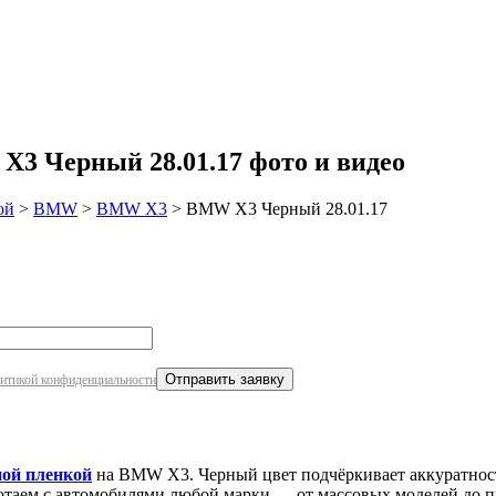
робнее
3 Черный 28.01.17 фото и видео
ой
>
BMW
>
BMW X3
>
BMW X3 Черный 28.01.17
итикой конфиденциальности
ой пленкой
на BMW X3. Черный цвет подчёркивает аккуратнос
отаем с автомобилями любой марки — от массовых моделей до п