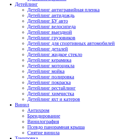
Детейлинг
Детейлинг антигравийная пленка
Детейлинг антидождь
Детейлинг БУ авто
Детейлинг велосипеда
Детейлинг выездной
Детейлинг грузовиков
Детейлинг для спортивных автомобилей
Детейлинг деталей
Детейлинг жидкое стекло
Детейлинг керамика
Детейлинг мотоцикла
Детейлинг мойка
Детейлинг полировка
Детейлинг покраска
Детейлинг рестайлинг
Детейлинг химчистка
Детейлинг яхт и катеров
Винил
Антихром
Брендирование
Винилография
Псевдо панорамная крыша
Снятие винила
Тонировка