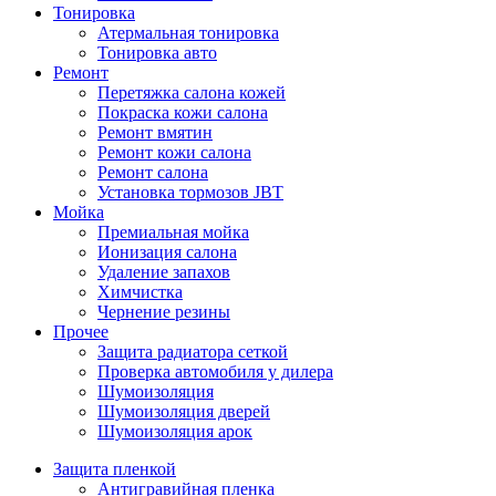
Тонировка
Атермальная тонировка
Тонировка авто
Ремонт
Перетяжка салона кожей
Покраска кожи салона
Ремонт вмятин
Ремонт кожи салона
Ремонт салона
Установка тормозов JBT
Мойка
Премиальная мойка
Ионизация салона
Удаление запахов
Химчистка
Чернение резины
Прочее
Защита радиатора сеткой
Проверка автомобиля у дилера
Шумоизоляция
Шумоизоляция дверей
Шумоизоляция арок
Защита пленкой
Антигравийная пленка