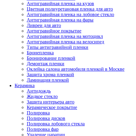
Антигравийная пленка на кузов
Цветная полиуретановая пленка для авто
Антигравийная пленка на лобовое стекло
Антигравийная пленка на фары
Ливреи для авто
Антигравийное покрытие
Антигравийная пленка на мотоцикл
Антигравийная пленка на велосипед
Типы антигравийной пленки
Бронепленка
Бронирование пленкой
Демонтаж пленки
Оклейка салона автомобиля пленкой в Москве
Защита хрома пленкой
Ламинация пленкой
Керамика
Антидождь
Жидкое стекло
Защита интерьера авто
Керамическое покрытие
Полировка
Полировка дисков
Полировка лобового стекла
Полировка фар
Удаление царапин