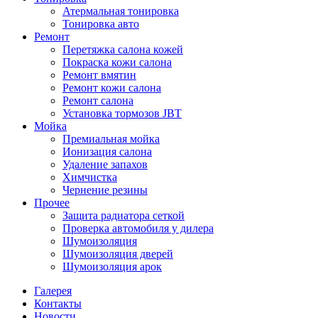
Атермальная тонировка
Тонировка авто
Ремонт
Перетяжка салона кожей
Покраска кожи салона
Ремонт вмятин
Ремонт кожи салона
Ремонт салона
Установка тормозов JBT
Мойка
Премиальная мойка
Ионизация салона
Удаление запахов
Химчистка
Чернение резины
Прочее
Защита радиатора сеткой
Проверка автомобиля у дилера
Шумоизоляция
Шумоизоляция дверей
Шумоизоляция арок
Галерея
Контакты
Новости