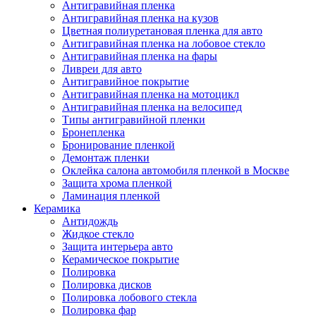
Антигравийная пленка
Антигравийная пленка на кузов
Цветная полиуретановая пленка для авто
Антигравийная пленка на лобовое стекло
Антигравийная пленка на фары
Ливреи для авто
Антигравийное покрытие
Антигравийная пленка на мотоцикл
Антигравийная пленка на велосипед
Типы антигравийной пленки
Бронепленка
Бронирование пленкой
Демонтаж пленки
Оклейка салона автомобиля пленкой в Москве
Защита хрома пленкой
Ламинация пленкой
Керамика
Антидождь
Жидкое стекло
Защита интерьера авто
Керамическое покрытие
Полировка
Полировка дисков
Полировка лобового стекла
Полировка фар