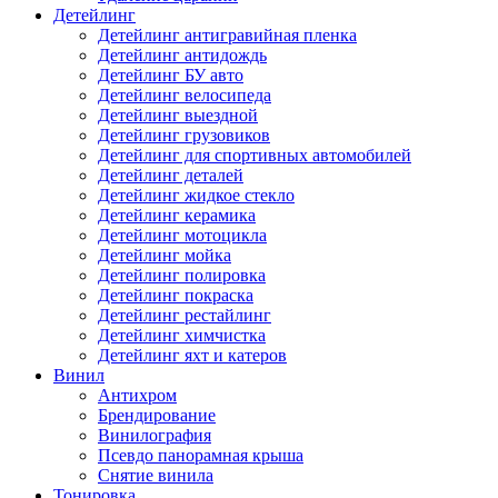
Детейлинг
Детейлинг антигравийная пленка
Детейлинг антидождь
Детейлинг БУ авто
Детейлинг велосипеда
Детейлинг выездной
Детейлинг грузовиков
Детейлинг для спортивных автомобилей
Детейлинг деталей
Детейлинг жидкое стекло
Детейлинг керамика
Детейлинг мотоцикла
Детейлинг мойка
Детейлинг полировка
Детейлинг покраска
Детейлинг рестайлинг
Детейлинг химчистка
Детейлинг яхт и катеров
Винил
Антихром
Брендирование
Винилография
Псевдо панорамная крыша
Снятие винила
Тонировка