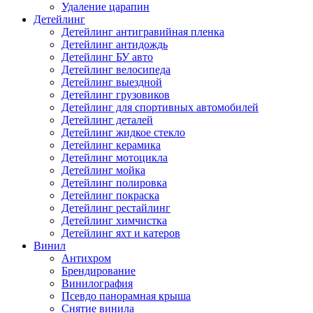
Удаление царапин
Детейлинг
Детейлинг антигравийная пленка
Детейлинг антидождь
Детейлинг БУ авто
Детейлинг велосипеда
Детейлинг выездной
Детейлинг грузовиков
Детейлинг для спортивных автомобилей
Детейлинг деталей
Детейлинг жидкое стекло
Детейлинг керамика
Детейлинг мотоцикла
Детейлинг мойка
Детейлинг полировка
Детейлинг покраска
Детейлинг рестайлинг
Детейлинг химчистка
Детейлинг яхт и катеров
Винил
Антихром
Брендирование
Винилография
Псевдо панорамная крыша
Снятие винила