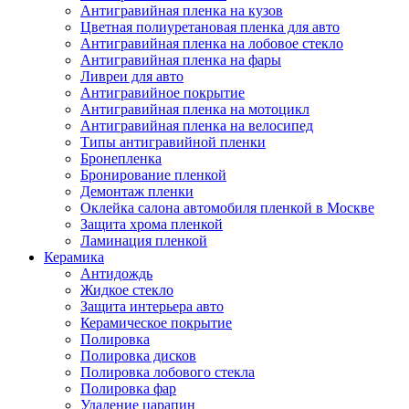
Антигравийная пленка на кузов
Цветная полиуретановая пленка для авто
Антигравийная пленка на лобовое стекло
Антигравийная пленка на фары
Ливреи для авто
Антигравийное покрытие
Антигравийная пленка на мотоцикл
Антигравийная пленка на велосипед
Типы антигравийной пленки
Бронепленка
Бронирование пленкой
Демонтаж пленки
Оклейка салона автомобиля пленкой в Москве
Защита хрома пленкой
Ламинация пленкой
Керамика
Антидождь
Жидкое стекло
Защита интерьера авто
Керамическое покрытие
Полировка
Полировка дисков
Полировка лобового стекла
Полировка фар
Удаление царапин