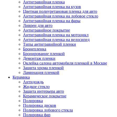
Антигравийная пленка
Антигравийная пленка на кузов
Цветная полиуретановая пленка для авто
Антигравийная пленка на лобовое стекло
Антигравийная пленка на фары
Ливреи для авто
Антигравийное покрытие
Антигравийная пленка на мотоцикл
Антигравийная пленка на велосипед
Типы антигравийной пленки
Бронепленка
Бронирование пленкой
Демонтаж пленки
Оклейка салона автомобиля пленкой в Москве
Защита хрома пленкой
Ламинация пленкой
Керамика
Антидождь
Жидкое стекло
Защита интерьера авто
Керамическое покрытие
Полировка
Полировка дисков
Полировка лобового стекла
Полировка фар