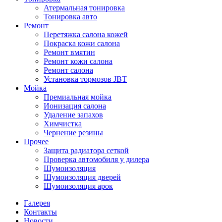
Атермальная тонировка
Тонировка авто
Ремонт
Перетяжка салона кожей
Покраска кожи салона
Ремонт вмятин
Ремонт кожи салона
Ремонт салона
Установка тормозов JBT
Мойка
Премиальная мойка
Ионизация салона
Удаление запахов
Химчистка
Чернение резины
Прочее
Защита радиатора сеткой
Проверка автомобиля у дилера
Шумоизоляция
Шумоизоляция дверей
Шумоизоляция арок
Галерея
Контакты
Новости