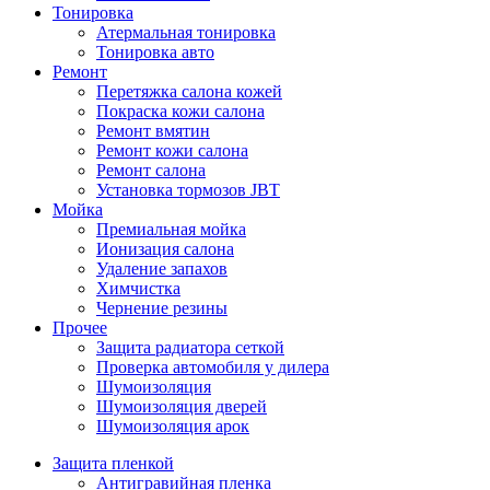
Тонировка
Атермальная тонировка
Тонировка авто
Ремонт
Перетяжка салона кожей
Покраска кожи салона
Ремонт вмятин
Ремонт кожи салона
Ремонт салона
Установка тормозов JBT
Мойка
Премиальная мойка
Ионизация салона
Удаление запахов
Химчистка
Чернение резины
Прочее
Защита радиатора сеткой
Проверка автомобиля у дилера
Шумоизоляция
Шумоизоляция дверей
Шумоизоляция арок
Защита пленкой
Антигравийная пленка