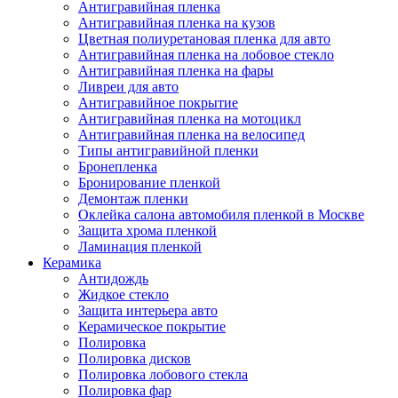
Антигравийная пленка
Антигравийная пленка на кузов
Цветная полиуретановая пленка для авто
Антигравийная пленка на лобовое стекло
Антигравийная пленка на фары
Ливреи для авто
Антигравийное покрытие
Антигравийная пленка на мотоцикл
Антигравийная пленка на велосипед
Типы антигравийной пленки
Бронепленка
Бронирование пленкой
Демонтаж пленки
Оклейка салона автомобиля пленкой в Москве
Защита хрома пленкой
Ламинация пленкой
Керамика
Антидождь
Жидкое стекло
Защита интерьера авто
Керамическое покрытие
Полировка
Полировка дисков
Полировка лобового стекла
Полировка фар