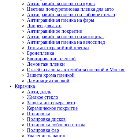
Антигравийная пленка на кузов
Цветная полиуретановая пленка для авто
Антигравийная пленка на лобовое стекло
Антигравийная пленка на фары
Ливреи для авто
Антигравийное покрытие
Антигравийная пленка на мотоцикл
Антигравийная пленка на велосипед
Типы антигравийной пленки
Бронепленка
Бронирование пленкой
Демонтаж пленки
Оклейка салона автомобиля пленкой в Москве
Защита хрома пленкой
Ламинация пленкой
Керамика
Антидождь
Жидкое стекло
Защита интерьера авто
Керамическое покрытие
Полировка
Полировка дисков
Полировка лобового стекла
Полировка фар
Удаление царапин