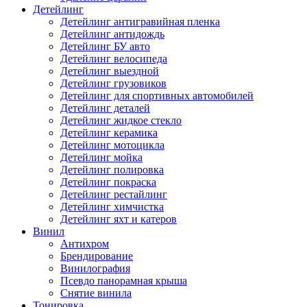
Детейлинг
Детейлинг антигравийная пленка
Детейлинг антидождь
Детейлинг БУ авто
Детейлинг велосипеда
Детейлинг выездной
Детейлинг грузовиков
Детейлинг для спортивных автомобилей
Детейлинг деталей
Детейлинг жидкое стекло
Детейлинг керамика
Детейлинг мотоцикла
Детейлинг мойка
Детейлинг полировка
Детейлинг покраска
Детейлинг рестайлинг
Детейлинг химчистка
Детейлинг яхт и катеров
Винил
Антихром
Брендирование
Винилография
Псевдо панорамная крыша
Снятие винила
Тонировка