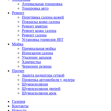
Атермальная тонировка
Тонировка авто
Ремонт
Перетяжка салона кожей
Покраска кожи салона
Ремонт вмятин
Ремонт кожи салона
Ремонт салона
Установка тормозов JBT
Мойка
Премиальная мойка
Ионизация салона
Удаление запахов
Химчистка
Чернение резины
Прочее
Защита радиатора сеткой
Проверка автомобиля у дилера
Шумоизоляция
Шумоизоляция дверей
Шумоизоляция арок
Галерея
Контакты
Новости