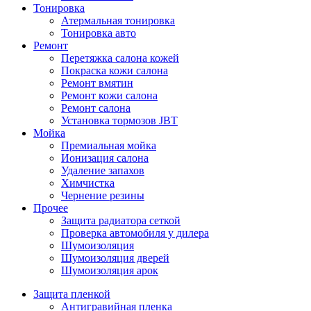
Тонировка
Атермальная тонировка
Тонировка авто
Ремонт
Перетяжка салона кожей
Покраска кожи салона
Ремонт вмятин
Ремонт кожи салона
Ремонт салона
Установка тормозов JBT
Мойка
Премиальная мойка
Ионизация салона
Удаление запахов
Химчистка
Чернение резины
Прочее
Защита радиатора сеткой
Проверка автомобиля у дилера
Шумоизоляция
Шумоизоляция дверей
Шумоизоляция арок
Защита пленкой
Антигравийная пленка