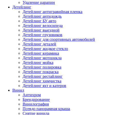
Удаление царапин
Детейлинг
Детейлинг антигравийная пленка
Детейлинг антидождь
Детейлинг БУ авто
Детейлинг велосипеда
Детейлинг выездной
Детейлинг грузовиков
Детейлинг для спортивных автомобилей
Детейлинг деталей
Детейлинг жидкое стекло
Детейлинг керамика
Детейлинг мотоцикла
Детейлинг мойка
Детейлинг полировка
Детейлинг покраска
Детейлинг рестайлинг
Детейлинг химчистка
Детейлинг яхт и катеров
Винил
Антихром
Брендирование
Винилография
Псевдо панорамная крыша
Снятие винила