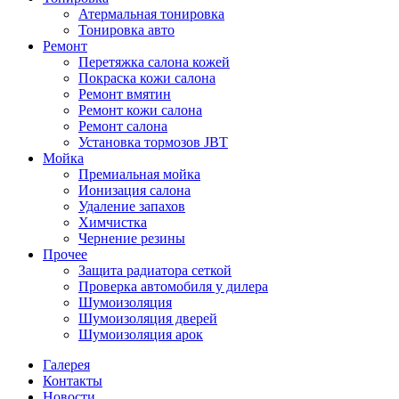
Атермальная тонировка
Тонировка авто
Ремонт
Перетяжка салона кожей
Покраска кожи салона
Ремонт вмятин
Ремонт кожи салона
Ремонт салона
Установка тормозов JBT
Мойка
Премиальная мойка
Ионизация салона
Удаление запахов
Химчистка
Чернение резины
Прочее
Защита радиатора сеткой
Проверка автомобиля у дилера
Шумоизоляция
Шумоизоляция дверей
Шумоизоляция арок
Галерея
Контакты
Новости