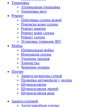
Тонировка
Атермальная тонировка
Тонировка авто
Ремонт
Перетяжка салона кожей
Покраска кожи салона
Ремонт вмятин
Ремонт кожи салона
Ремонт салона
Установка тормозов JBT
Мойка
Премиальная мойка
Ионизация салона
Удаление запахов
Химчистка
Чернение резины
Прочее
Защита радиатора сеткой
Проверка автомобиля у дилера
Шумоизоляция
Шумоизоляция дверей
Шумоизоляция арок
Защита пленкой
Антигравийная пленка