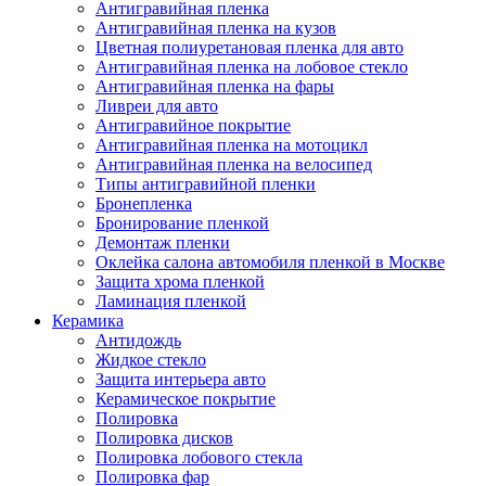
Антигравийная пленка
Антигравийная пленка на кузов
Цветная полиуретановая пленка для авто
Антигравийная пленка на лобовое стекло
Антигравийная пленка на фары
Ливреи для авто
Антигравийное покрытие
Антигравийная пленка на мотоцикл
Антигравийная пленка на велосипед
Типы антигравийной пленки
Бронепленка
Бронирование пленкой
Демонтаж пленки
Оклейка салона автомобиля пленкой в Москве
Защита хрома пленкой
Ламинация пленкой
Керамика
Антидождь
Жидкое стекло
Защита интерьера авто
Керамическое покрытие
Полировка
Полировка дисков
Полировка лобового стекла
Полировка фар