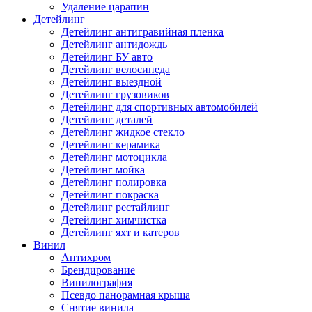
Удаление царапин
Детейлинг
Детейлинг антигравийная пленка
Детейлинг антидождь
Детейлинг БУ авто
Детейлинг велосипеда
Детейлинг выездной
Детейлинг грузовиков
Детейлинг для спортивных автомобилей
Детейлинг деталей
Детейлинг жидкое стекло
Детейлинг керамика
Детейлинг мотоцикла
Детейлинг мойка
Детейлинг полировка
Детейлинг покраска
Детейлинг рестайлинг
Детейлинг химчистка
Детейлинг яхт и катеров
Винил
Антихром
Брендирование
Винилография
Псевдо панорамная крыша
Снятие винила