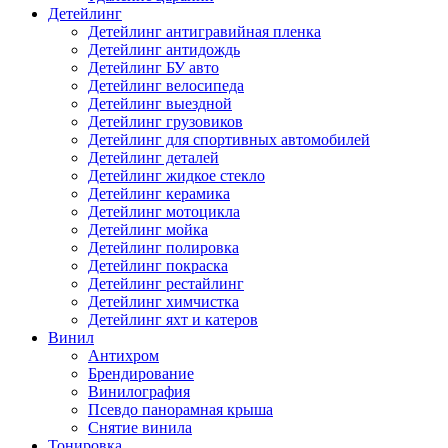
Детейлинг
Детейлинг антигравийная пленка
Детейлинг антидождь
Детейлинг БУ авто
Детейлинг велосипеда
Детейлинг выездной
Детейлинг грузовиков
Детейлинг для спортивных автомобилей
Детейлинг деталей
Детейлинг жидкое стекло
Детейлинг керамика
Детейлинг мотоцикла
Детейлинг мойка
Детейлинг полировка
Детейлинг покраска
Детейлинг рестайлинг
Детейлинг химчистка
Детейлинг яхт и катеров
Винил
Антихром
Брендирование
Винилография
Псевдо панорамная крыша
Снятие винила
Тонировка