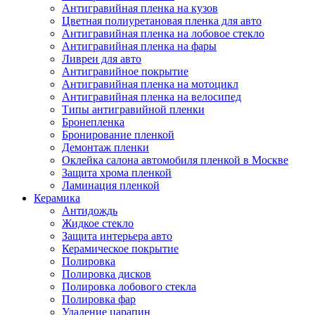
Антигравийная пленка на кузов
Цветная полиуретановая пленка для авто
Антигравийная пленка на лобовое стекло
Антигравийная пленка на фары
Ливреи для авто
Антигравийное покрытие
Антигравийная пленка на мотоцикл
Антигравийная пленка на велосипед
Типы антигравийной пленки
Бронепленка
Бронирование пленкой
Демонтаж пленки
Оклейка салона автомобиля пленкой в Москве
Защита хрома пленкой
Ламинация пленкой
Керамика
Антидождь
Жидкое стекло
Защита интерьера авто
Керамическое покрытие
Полировка
Полировка дисков
Полировка лобового стекла
Полировка фар
Удаление царапин