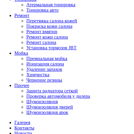
Атермальная тонировка
Тонировка авто
Ремонт
Перетяжка салона кожей
Покраска кожи салона
Ремонт вмятин
Ремонт кожи салона
Ремонт салона
Установка тормозов JBT
Мойка
Премиальная мойка
Ионизация салона
Удаление запахов
Химчистка
Чернение резины
Прочее
Защита радиатора сеткой
Проверка автомобиля у дилера
Шумоизоляция
Шумоизоляция дверей
Шумоизоляция арок
Галерея
Контакты
Новости