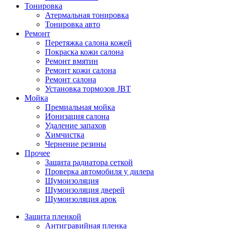
Тонировка
Атермальная тонировка
Тонировка авто
Ремонт
Перетяжка салона кожей
Покраска кожи салона
Ремонт вмятин
Ремонт кожи салона
Ремонт салона
Установка тормозов JBT
Мойка
Премиальная мойка
Ионизация салона
Удаление запахов
Химчистка
Чернение резины
Прочее
Защита радиатора сеткой
Проверка автомобиля у дилера
Шумоизоляция
Шумоизоляция дверей
Шумоизоляция арок
Защита пленкой
Антигравийная пленка