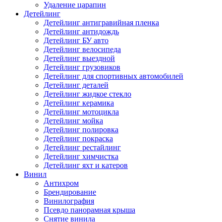
Удаление царапин
Детейлинг
Детейлинг антигравийная пленка
Детейлинг антидождь
Детейлинг БУ авто
Детейлинг велосипеда
Детейлинг выездной
Детейлинг грузовиков
Детейлинг для спортивных автомобилей
Детейлинг деталей
Детейлинг жидкое стекло
Детейлинг керамика
Детейлинг мотоцикла
Детейлинг мойка
Детейлинг полировка
Детейлинг покраска
Детейлинг рестайлинг
Детейлинг химчистка
Детейлинг яхт и катеров
Винил
Антихром
Брендирование
Винилография
Псевдо панорамная крыша
Снятие винила