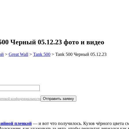
робнее
00 Черный 05.12.23 фото и видео
ой
>
Great Wall
>
Tank 500
>
Tank 500 Черный 05.12.23
итикой конфиденциальности
вийной пленкой
— и вот что получилось. Кузов чёрного цвета 
одскажем, как ухаживать за авто, чтобы результат держался ка