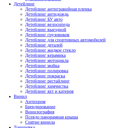
Детейлинг
Детейлинг антигравийная пленка
Детейлинг антидождь
Детейлинг БУ авто
Детейлинг велосипеда
Детейлинг выездной
Детейлинг грузовиков
Детейлинг для спортивных автомобилей
Детейлинг деталей
Детейлинг жидкое стекло
Детейлинг керамика
Детейлинг мотоцикла
Детейлинг мойка
Детейлинг полировка
Детейлинг покраска
Детейлинг рестайлинг
Детейлинг химчистка
Детейлинг яхт и катеров
Винил
Антихром
Брендирование
Винилография
Псевдо панорамная крыша
Снятие винила
Тонировка