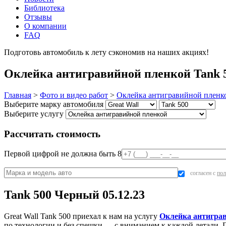
Библиотека
Отзывы
О компании
FAQ
Подготовь автомобиль к лету сэкономив на наших акциях!
под
Оклейка антигравийной пленкой Tank 5
Главная
>
Фото и видео работ
>
Оклейка антигравийной пленк
Выберите марку автомобиля
Выберите услугу
Рассчитать стоимость
Первой цифрой не должна быть 8
согласен с
пол
Tank 500 Черный 05.12.23
Great Wall Tank 500 приехал к нам на услугу
Оклейка антигра
по технологии и без спешки — с вниманием к каждой детали. П