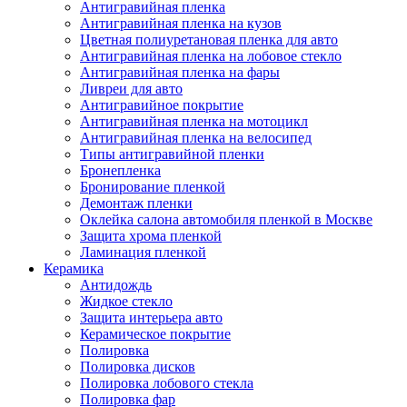
Антигравийная пленка
Антигравийная пленка на кузов
Цветная полиуретановая пленка для авто
Антигравийная пленка на лобовое стекло
Антигравийная пленка на фары
Ливреи для авто
Антигравийное покрытие
Антигравийная пленка на мотоцикл
Антигравийная пленка на велосипед
Типы антигравийной пленки
Бронепленка
Бронирование пленкой
Демонтаж пленки
Оклейка салона автомобиля пленкой в Москве
Защита хрома пленкой
Ламинация пленкой
Керамика
Антидождь
Жидкое стекло
Защита интерьера авто
Керамическое покрытие
Полировка
Полировка дисков
Полировка лобового стекла
Полировка фар