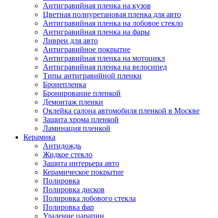
Антигравийная пленка на кузов
Цветная полиуретановая пленка для авто
Антигравийная пленка на лобовое стекло
Антигравийная пленка на фары
Ливреи для авто
Антигравийное покрытие
Антигравийная пленка на мотоцикл
Антигравийная пленка на велосипед
Типы антигравийной пленки
Бронепленка
Бронирование пленкой
Демонтаж пленки
Оклейка салона автомобиля пленкой в Москве
Защита хрома пленкой
Ламинация пленкой
Керамика
Антидождь
Жидкое стекло
Защита интерьера авто
Керамическое покрытие
Полировка
Полировка дисков
Полировка лобового стекла
Полировка фар
Удаление царапин