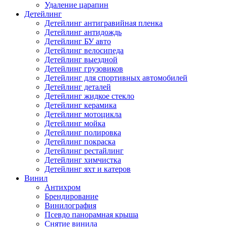
Удаление царапин
Детейлинг
Детейлинг антигравийная пленка
Детейлинг антидождь
Детейлинг БУ авто
Детейлинг велосипеда
Детейлинг выездной
Детейлинг грузовиков
Детейлинг для спортивных автомобилей
Детейлинг деталей
Детейлинг жидкое стекло
Детейлинг керамика
Детейлинг мотоцикла
Детейлинг мойка
Детейлинг полировка
Детейлинг покраска
Детейлинг рестайлинг
Детейлинг химчистка
Детейлинг яхт и катеров
Винил
Антихром
Брендирование
Винилография
Псевдо панорамная крыша
Снятие винила