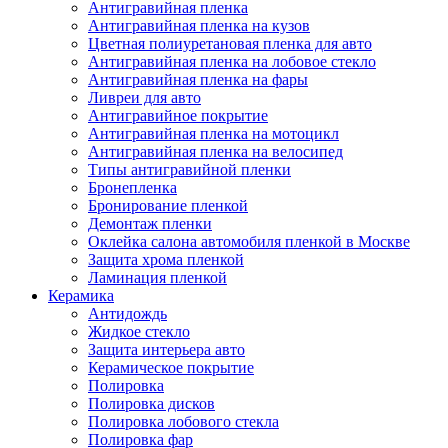
Антигравийная пленка
Антигравийная пленка на кузов
Цветная полиуретановая пленка для авто
Антигравийная пленка на лобовое стекло
Антигравийная пленка на фары
Ливреи для авто
Антигравийное покрытие
Антигравийная пленка на мотоцикл
Антигравийная пленка на велосипед
Типы антигравийной пленки
Бронепленка
Бронирование пленкой
Демонтаж пленки
Оклейка салона автомобиля пленкой в Москве
Защита хрома пленкой
Ламинация пленкой
Керамика
Антидождь
Жидкое стекло
Защита интерьера авто
Керамическое покрытие
Полировка
Полировка дисков
Полировка лобового стекла
Полировка фар