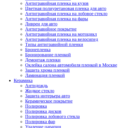
Антигравийная пленка на кузов
Цветная полиуретановая пленка для авто
Антигравийная пленка на лобовое стекло
Антигравийная пленка на фары
Ливреи для авто
Антигравийное покрытие
Антигравийная пленка на мотоцикл
Антигравийная пленка на велосипед
Типы антигравийной пленки
Бронепленка
Бронирование пленкой
Демонтаж пленки
Оклейка салона автомобиля пленкой в Москве
Защита хрома пленкой
Ламинация пленкой
Керамика
Антидождь
Жидкое стекло
Защита интерьера авто
Керамическое покрытие
Полировка
Полировка дисков
Полировка лобового стекла
Полировка фар
Удаление царапин