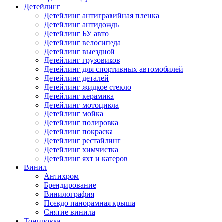
Детейлинг
Детейлинг антигравийная пленка
Детейлинг антидождь
Детейлинг БУ авто
Детейлинг велосипеда
Детейлинг выездной
Детейлинг грузовиков
Детейлинг для спортивных автомобилей
Детейлинг деталей
Детейлинг жидкое стекло
Детейлинг керамика
Детейлинг мотоцикла
Детейлинг мойка
Детейлинг полировка
Детейлинг покраска
Детейлинг рестайлинг
Детейлинг химчистка
Детейлинг яхт и катеров
Винил
Антихром
Брендирование
Винилография
Псевдо панорамная крыша
Снятие винила
Тонировка