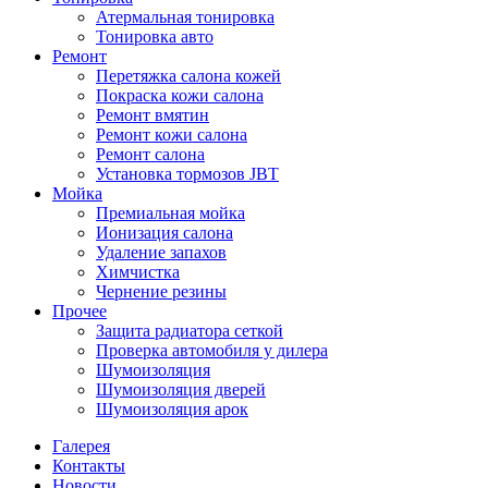
Атермальная тонировка
Тонировка авто
Ремонт
Перетяжка салона кожей
Покраска кожи салона
Ремонт вмятин
Ремонт кожи салона
Ремонт салона
Установка тормозов JBT
Мойка
Премиальная мойка
Ионизация салона
Удаление запахов
Химчистка
Чернение резины
Прочее
Защита радиатора сеткой
Проверка автомобиля у дилера
Шумоизоляция
Шумоизоляция дверей
Шумоизоляция арок
Галерея
Контакты
Новости