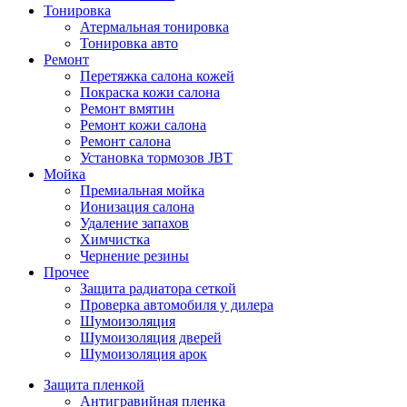
Тонировка
Атермальная тонировка
Тонировка авто
Ремонт
Перетяжка салона кожей
Покраска кожи салона
Ремонт вмятин
Ремонт кожи салона
Ремонт салона
Установка тормозов JBT
Мойка
Премиальная мойка
Ионизация салона
Удаление запахов
Химчистка
Чернение резины
Прочее
Защита радиатора сеткой
Проверка автомобиля у дилера
Шумоизоляция
Шумоизоляция дверей
Шумоизоляция арок
Защита пленкой
Антигравийная пленка