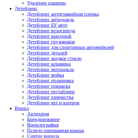
Удаление царапин
Детейлинг
Детейлинг антигравийная пленка
Детейлинг антидождь
Детейлинг БУ авто
Детейлинг велосипеда
Детейлинг выездной
Детейлинг грузовиков
Детейлинг для спортивных автомобилей
Детейлинг деталей
Детейлинг жидкое стекло
Детейлинг керамика
Детейлинг мотоцикла
Детейлинг мойка
Детейлинг полировка
Детейлинг покраска
Детейлинг рестайлинг
Детейлинг химчистка
Детейлинг яхт и катеров
Винил
Антихром
Брендирование
Винилография
Псевдо панорамная крыша
Снятие винила