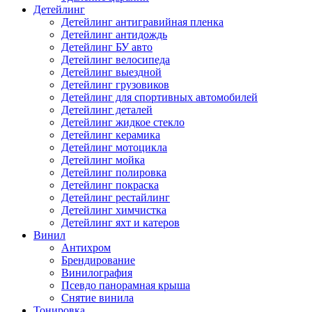
Детейлинг
Детейлинг антигравийная пленка
Детейлинг антидождь
Детейлинг БУ авто
Детейлинг велосипеда
Детейлинг выездной
Детейлинг грузовиков
Детейлинг для спортивных автомобилей
Детейлинг деталей
Детейлинг жидкое стекло
Детейлинг керамика
Детейлинг мотоцикла
Детейлинг мойка
Детейлинг полировка
Детейлинг покраска
Детейлинг рестайлинг
Детейлинг химчистка
Детейлинг яхт и катеров
Винил
Антихром
Брендирование
Винилография
Псевдо панорамная крыша
Снятие винила
Тонировка