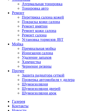
Атермальная тонировка
Тонировка авто
Ремонт
Перетяжка салона кожей
Покраска кожи салона
Ремонт вмятин
Ремонт кожи салона
Ремонт салона
Установка тормозов JBT
Мойка
Премиальная мойка
Ионизация салона
Удаление запахов
Химчистка
Чернение резины
Прочее
Защита радиатора сеткой
Проверка автомобиля у дилера
Шумоизоляция
Шумоизоляция дверей
Шумоизоляция арок
Галерея
Контакты
Новости