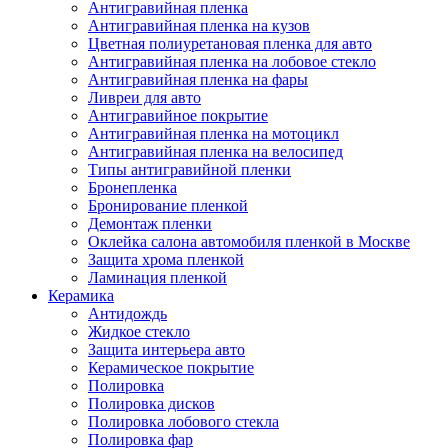
Антигравийная пленка
Антигравийная пленка на кузов
Цветная полиуретановая пленка для авто
Антигравийная пленка на лобовое стекло
Антигравийная пленка на фары
Ливреи для авто
Антигравийное покрытие
Антигравийная пленка на мотоцикл
Антигравийная пленка на велосипед
Типы антигравийной пленки
Бронепленка
Бронирование пленкой
Демонтаж пленки
Оклейка салона автомобиля пленкой в Москве
Защита хрома пленкой
Ламинация пленкой
Керамика
Антидождь
Жидкое стекло
Защита интерьера авто
Керамическое покрытие
Полировка
Полировка дисков
Полировка лобового стекла
Полировка фар