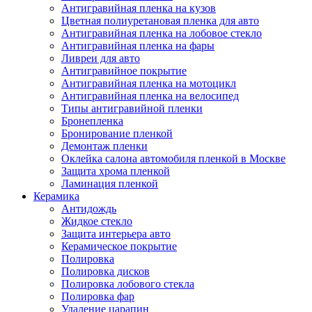
Антигравийная пленка на кузов
Цветная полиуретановая пленка для авто
Антигравийная пленка на лобовое стекло
Антигравийная пленка на фары
Ливреи для авто
Антигравийное покрытие
Антигравийная пленка на мотоцикл
Антигравийная пленка на велосипед
Типы антигравийной пленки
Бронепленка
Бронирование пленкой
Демонтаж пленки
Оклейка салона автомобиля пленкой в Москве
Защита хрома пленкой
Ламинация пленкой
Керамика
Антидождь
Жидкое стекло
Защита интерьера авто
Керамическое покрытие
Полировка
Полировка дисков
Полировка лобового стекла
Полировка фар
Удаление царапин