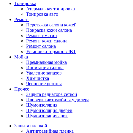
Тонировка
Атермальная тонировка
Тонировка авто
Ремонт
Перетяжка салона кожей
Покраска кожи салона
Ремонт вмятин
Ремонт кожи салона
Ремонт салона
Установка тормозов JBT
Мойка
Премиальная мойка
Ионизация салона
Удаление запахов
Химчистка
Чернение резины
Прочее
Защита радиатора сеткой
Проверка автомобиля у дилера
Шумоизоляция
Шумоизоляция дверей
Шумоизоляция арок
Защита пленкой
Антигравийная пленка